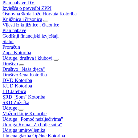
Plan nabave DV
Izvješća o prevedbi ZPPI
Osnovna škola Jože Horvata Kotoriba
Knjižnica i čitaonica
Vijesti iz knjižnice i čitaonice
Plan nabave
Godišnji financijski izvještaji
Statut
Proračun
Župa Kotoriba
Udruge, društva i klubovi
Društva
Društvo "Naša djeca"
Društvo žena Kotoriba
DVD Kotoriba
KUD Kotoriba
LD Jarebica
SRD "Som" Kotoriba
ŠRD Žužička
Udruge
Mažoretkinje Kotoribe
Udruga "Pomoć neizlječivima"
Udruga Roma "Za bolje sutra"
Udruga umirovljenika
Limena glazba Općine Kotoriba