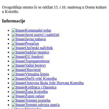
Ovogodišnja smotra će se održati 15. i 16. studenog u Domu kulture
u Kotoribi.
Informacije
Komunalni redar
Javni pozivi i natječaji
Javna nabava
Proračun
Općinski načelnik
Sadržaj stranice
EU fondovi
Transparentnost
Važni brojevi
Obavijesti
Virtualna šetnja
Dječji vrtić Kotoriba
Osnovna škola Jože Horvata Kotoriba
Knjižnica i čitaonica
Župa Kotoriba
Župni oglasi
Termini pogreba
Termini odvoza smeća