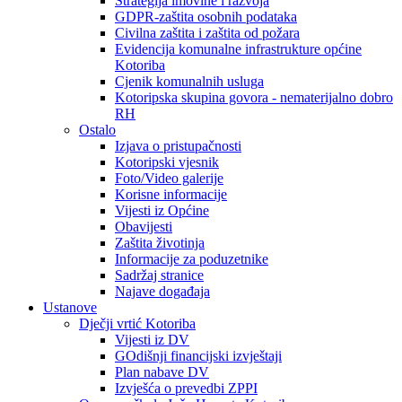
Strategija imovine i razvoja
GDPR-zaštita osobnih podataka
Civilna zaštita i zaštita od požara
Evidencija komunalne infrastrukture općine
Kotoriba
Cjenik komunalnih usluga
Kotoripska skupina govora - nematerijalno dobro
RH
Ostalo
Izjava o pristupačnosti
Kotoripski vjesnik
Foto/Video galerije
Korisne informacije
Vijesti iz Općine
Obavijesti
Zaštita životinja
Informacije za poduzetnike
Sadržaj stranice
Najave događaja
Ustanove
Dječji vrtić Kotoriba
Vijesti iz DV
GOdišnji financijski izvještaji
Plan nabave DV
Izvješća o prevedbi ZPPI