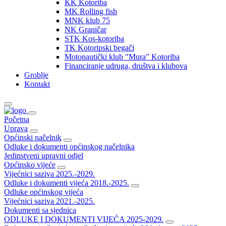
KK Kotoriba
MK Rolling fish
MNK klub 75
NK Graničar
STK Kos-kotoriba
TK Kotoripski begači
Motonautički klub "Mura" Kotoriba
Financiranje udruga, društva i klubova
Groblje
Kontakt
Početna
Uprava
Općinski načelnik
Odluke i dokumenti općinskog načelnika
Jedinstveni upravni odjel
Općinsko vijeće
Vijećnici saziva 2025.-2029.
Odluke i dokumenti vijeća 2018.-2025.
Odluke općinskog vijeća
Vijećnici saziva 2021.-2025.
Dokumenti sa sjednica
ODLUKE I DOKUMENTI VIJEĆA 2025-2029.