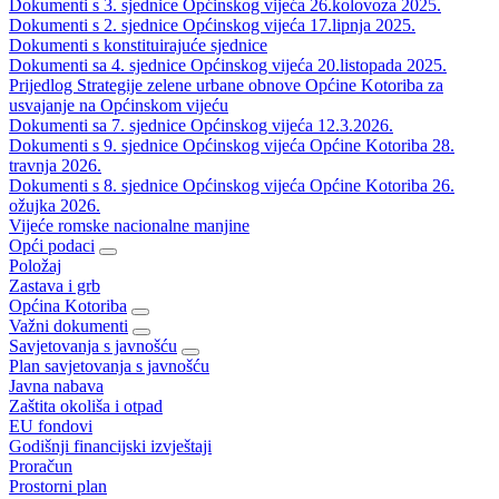
Dokumenti s 3. sjednice Općinskog vijeća 26.kolovoza 2025.
Dokumenti s 2. sjednice Općinskog vijeća 17.lipnja 2025.
Dokumenti s konstituirajuće sjednice
Dokumenti sa 4. sjednice Općinskog vijeća 20.listopada 2025.
Prijedlog Strategije zelene urbane obnove Općine Kotoriba za
usvajanje na Općinskom vijeću
Dokumenti sa 7. sjednice Općinskog vijeća 12.3.2026.
Dokumenti s 9. sjednice Općinskog vijeća Općine Kotoriba 28.
travnja 2026.
Dokumenti s 8. sjednice Općinskog vijeća Općine Kotoriba 26.
ožujka 2026.
Vijeće romske nacionalne manjine
Opći podaci
Položaj
Zastava i grb
Općina Kotoriba
Važni dokumenti
Savjetovanja s javnošću
Plan savjetovanja s javnošću
Javna nabava
Zaštita okoliša i otpad
EU fondovi
Godišnji financijski izvještaji
Proračun
Prostorni plan