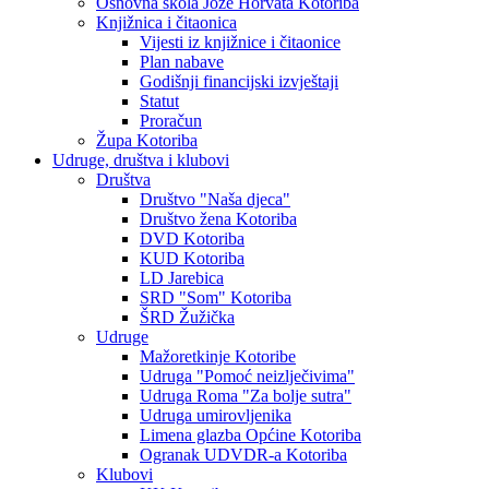
Osnovna škola Jože Horvata Kotoriba
Knjižnica i čitaonica
Vijesti iz knjižnice i čitaonice
Plan nabave
Godišnji financijski izvještaji
Statut
Proračun
Župa Kotoriba
Udruge, društva i klubovi
Društva
Društvo "Naša djeca"
Društvo žena Kotoriba
DVD Kotoriba
KUD Kotoriba
LD Jarebica
SRD "Som" Kotoriba
ŠRD Žužička
Udruge
Mažoretkinje Kotoribe
Udruga "Pomoć neizlječivima"
Udruga Roma "Za bolje sutra"
Udruga umirovljenika
Limena glazba Općine Kotoriba
Ogranak UDVDR-a Kotoriba
Klubovi