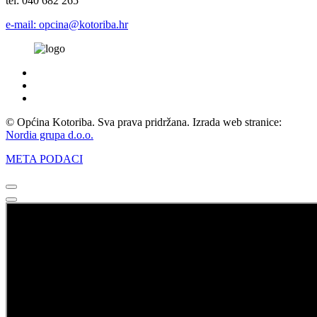
tel: 040 682 265
e-mail: opcina@kotoriba.hr
© Općina Kotoriba. Sva prava pridržana. Izrada web stranice:
Nordia grupa d.o.o.
META PODACI