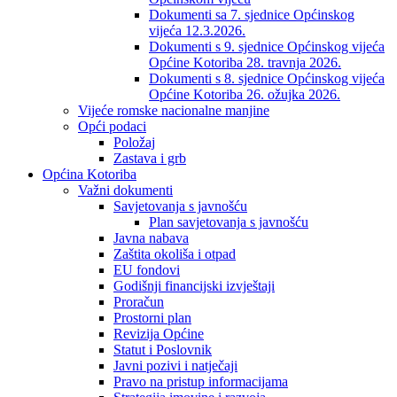
Dokumenti sa 7. sjednice Općinskog
vijeća 12.3.2026.
Dokumenti s 9. sjednice Općinskog vijeća
Općine Kotoriba 28. travnja 2026.
Dokumenti s 8. sjednice Općinskog vijeća
Općine Kotoriba 26. ožujka 2026.
Vijeće romske nacionalne manjine
Opći podaci
Položaj
Zastava i grb
Općina Kotoriba
Važni dokumenti
Savjetovanja s javnošću
Plan savjetovanja s javnošću
Javna nabava
Zaštita okoliša i otpad
EU fondovi
Godišnji financijski izvještaji
Proračun
Prostorni plan
Revizija Općine
Statut i Poslovnik
Javni pozivi i natječaji
Pravo na pristup informacijama