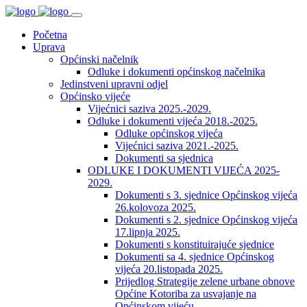
Početna
Uprava
Općinski načelnik
Odluke i dokumenti općinskog načelnika
Jedinstveni upravni odjel
Općinsko vijeće
Vijećnici saziva 2025.-2029.
Odluke i dokumenti vijeća 2018.-2025.
Odluke općinskog vijeća
Vijećnici saziva 2021.-2025.
Dokumenti sa sjednica
ODLUKE I DOKUMENTI VIJEĆA 2025-
2029.
Dokumenti s 3. sjednice Općinskog vijeća
26.kolovoza 2025.
Dokumenti s 2. sjednice Općinskog vijeća
17.lipnja 2025.
Dokumenti s konstituirajuće sjednice
Dokumenti sa 4. sjednice Općinskog
vijeća 20.listopada 2025.
Prijedlog Strategije zelene urbane obnove
Općine Kotoriba za usvajanje na
Općinskom vijeću