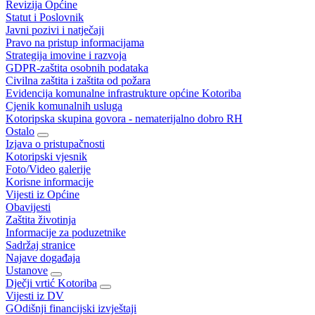
Revizija Općine
Statut i Poslovnik
Javni pozivi i natječaji
Pravo na pristup informacijama
Strategija imovine i razvoja
GDPR-zaštita osobnih podataka
Civilna zaštita i zaštita od požara
Evidencija komunalne infrastrukture općine Kotoriba
Cjenik komunalnih usluga
Kotoripska skupina govora - nematerijalno dobro RH
Ostalo
Izjava o pristupačnosti
Kotoripski vjesnik
Foto/Video galerije
Korisne informacije
Vijesti iz Općine
Obavijesti
Zaštita životinja
Informacije za poduzetnike
Sadržaj stranice
Najave događaja
Ustanove
Dječji vrtić Kotoriba
Vijesti iz DV
GOdišnji financijski izvještaji