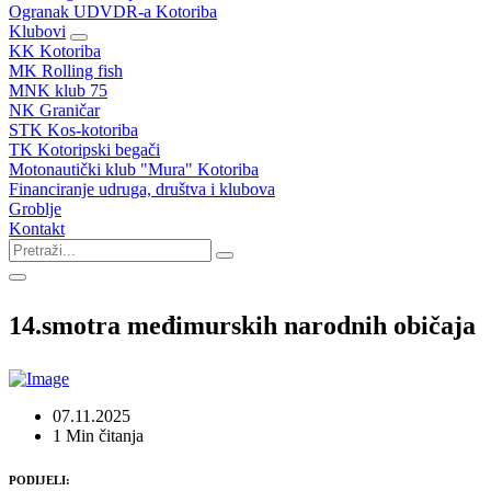
Ogranak UDVDR-a Kotoriba
Klubovi
KK Kotoriba
MK Rolling fish
MNK klub 75
NK Graničar
STK Kos-kotoriba
TK Kotoripski begači
Motonautički klub "Mura" Kotoriba
Financiranje udruga, društva i klubova
Groblje
Kontakt
14.smotra međimurskih narodnih običaja
07.11.2025
1 Min čitanja
PODIJELI: