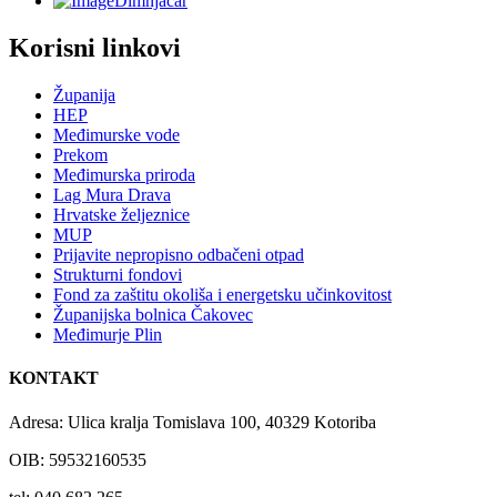
Dimnjačar
Korisni linkovi
Županija
HEP
Međimurske vode
Prekom
Međimurska priroda
Lag Mura Drava
Hrvatske željeznice
MUP
Prijavite nepropisno odbačeni otpad
Strukturni fondovi
Fond za zaštitu okoliša i energetsku učinkovitost
Županijska bolnica Čakovec
Međimurje Plin
KONTAKT
Adresa: Ulica kralja Tomislava 100, 40329 Kotoriba
OIB: 59532160535