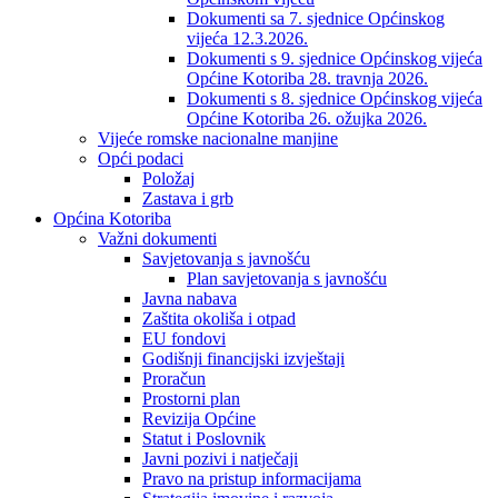
Dokumenti sa 7. sjednice Općinskog
vijeća 12.3.2026.
Dokumenti s 9. sjednice Općinskog vijeća
Općine Kotoriba 28. travnja 2026.
Dokumenti s 8. sjednice Općinskog vijeća
Općine Kotoriba 26. ožujka 2026.
Vijeće romske nacionalne manjine
Opći podaci
Položaj
Zastava i grb
Općina Kotoriba
Važni dokumenti
Savjetovanja s javnošću
Plan savjetovanja s javnošću
Javna nabava
Zaštita okoliša i otpad
EU fondovi
Godišnji financijski izvještaji
Proračun
Prostorni plan
Revizija Općine
Statut i Poslovnik
Javni pozivi i natječaji
Pravo na pristup informacijama