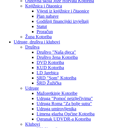
Osnovna škola Jože Horvata Kotoriba
Knjižnica i čitaonica
Vijesti iz knjižnice i čitaonice
Plan nabave
Godišnji financijski izvještaji
Statut
Proračun
Župa Kotoriba
Udruge, društva i klubovi
Društva
Društvo "Naša djeca"
Društvo žena Kotoriba
DVD Kotoriba
KUD Kotoriba
LD Jarebica
SRD "Som" Kotoriba
ŠRD Žužička
Udruge
Mažoretkinje Kotoribe
Udruga "Pomoć neizlječivima"
Udruga Roma "Za bolje sutra"
Udruga umirovljenika
Limena glazba Općine Kotoriba
Ogranak UDVDR-a Kotoriba
Klubovi