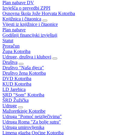
Plan nabave DV
Izvješća o prevedbi ZPPI
Osnovna škola Jože Horvata Kotoriba
Knjižnica i čitaonica
Vijesti iz knjižnice i čitaonice
Plan nabave
Godišnji financijski izvještaji
Statut
Proračun
Župa Kotoriba
Udruge, društva i klubovi
Društva
Društvo "Naša djeca"
Društvo žena Kotoriba
DVD Kotoriba
KUD Kotoriba
LD Jarebica
SRD "Som" Kotoriba
ŠRD Žužička
Udruge
Mažoretkinje Kotoribe
Udruga "Pomoć neizlječivima"
Udruga Roma "Za bolje sutra"
Udruga umirovljenika
Limena glazba Općine Kotoriba