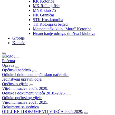
KK Kotoriba
MK Rolling fish
MNK klub 75
NK Graničar
STK Kos-kotoriba
TK Kotoripski begači
Motonautički klub "Mura" Kotoriba
Financiranje udruga, društva i klubova
Groblje
Kontakt
Početna
Uprava
Općinski načelnik
Odluke i dokumenti općinskog načelnika
Jedinstveni upravni odjel
Općinsko vijeće
Vijećnici saziva 2025.-2029.
Odluke i dokumenti vijeća 2018.-2025.
Odluke općinskog vijeća
Vijećnici saziva 2021.-2025.
Dokumenti sa sjednica
ODLUKE I DOKUMENTI VIJEĆA 2025-2029.