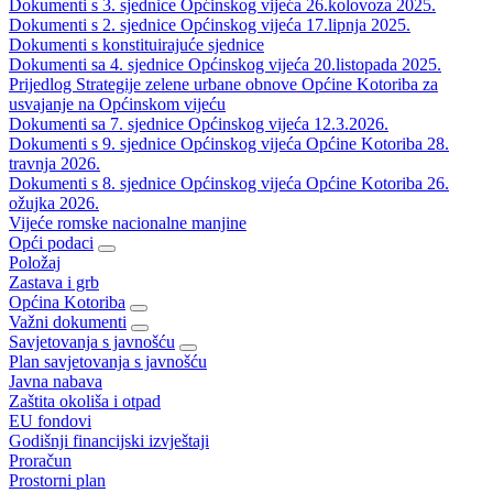
Dokumenti s 3. sjednice Općinskog vijeća 26.kolovoza 2025.
Dokumenti s 2. sjednice Općinskog vijeća 17.lipnja 2025.
Dokumenti s konstituirajuće sjednice
Dokumenti sa 4. sjednice Općinskog vijeća 20.listopada 2025.
Prijedlog Strategije zelene urbane obnove Općine Kotoriba za
usvajanje na Općinskom vijeću
Dokumenti sa 7. sjednice Općinskog vijeća 12.3.2026.
Dokumenti s 9. sjednice Općinskog vijeća Općine Kotoriba 28.
travnja 2026.
Dokumenti s 8. sjednice Općinskog vijeća Općine Kotoriba 26.
ožujka 2026.
Vijeće romske nacionalne manjine
Opći podaci
Položaj
Zastava i grb
Općina Kotoriba
Važni dokumenti
Savjetovanja s javnošću
Plan savjetovanja s javnošću
Javna nabava
Zaštita okoliša i otpad
EU fondovi
Godišnji financijski izvještaji
Proračun
Prostorni plan