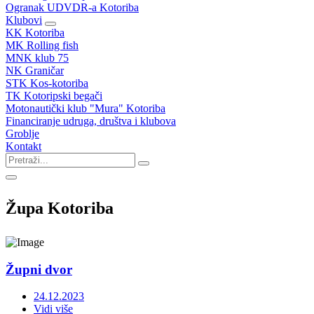
Ogranak UDVDR-a Kotoriba
Klubovi
KK Kotoriba
MK Rolling fish
MNK klub 75
NK Graničar
STK Kos-kotoriba
TK Kotoripski begači
Motonautički klub "Mura" Kotoriba
Financiranje udruga, društva i klubova
Groblje
Kontakt
Župa Kotoriba
Župni dvor
24.12.2023
Vidi više