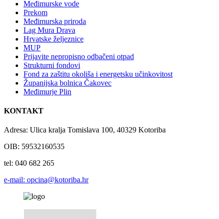
Međimurske vode
Prekom
Međimurska priroda
Lag Mura Drava
Hrvatske željeznice
MUP
Prijavite nepropisno odbačeni otpad
Strukturni fondovi
Fond za zaštitu okoliša i energetsku učinkovitost
Županijska bolnica Čakovec
Međimurje Plin
KONTAKT
Adresa: Ulica kralja Tomislava 100, 40329 Kotoriba
OIB: 59532160535
tel: 040 682 265
e-mail: opcina@kotoriba.hr