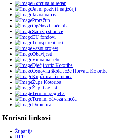
Komunalni redar
Javni pozivi i natječaji
Javna nabava
Proračun
Općinski načelnik
Sadržaj stranice
EU fondovi
Transparentnost
Važni brojevi
Obavijesti
Virtualna šetnja
Dječji vrtić Kotoriba
Osnovna škola Jože Horvata Kotoriba
Knjižnica i čitaonica
Župa Kotoriba
Župni oglasi
Termini pogreba
Termini odvoza smeća
Dimnjačar
Korisni linkovi
Županija
HEP