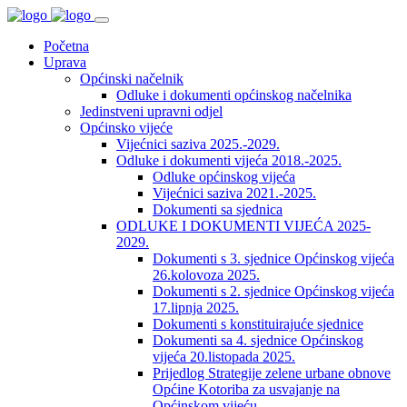
Početna
Uprava
Općinski načelnik
Odluke i dokumenti općinskog načelnika
Jedinstveni upravni odjel
Općinsko vijeće
Vijećnici saziva 2025.-2029.
Odluke i dokumenti vijeća 2018.-2025.
Odluke općinskog vijeća
Vijećnici saziva 2021.-2025.
Dokumenti sa sjednica
ODLUKE I DOKUMENTI VIJEĆA 2025-
2029.
Dokumenti s 3. sjednice Općinskog vijeća
26.kolovoza 2025.
Dokumenti s 2. sjednice Općinskog vijeća
17.lipnja 2025.
Dokumenti s konstituirajuće sjednice
Dokumenti sa 4. sjednice Općinskog
vijeća 20.listopada 2025.
Prijedlog Strategije zelene urbane obnove
Općine Kotoriba za usvajanje na
Općinskom vijeću