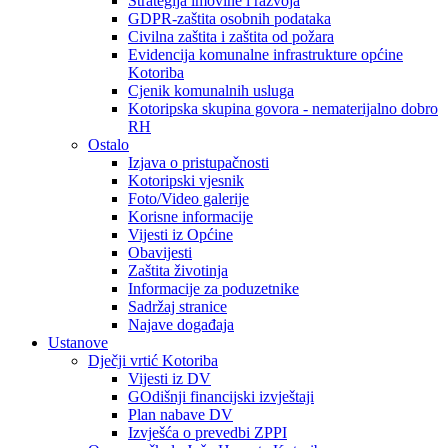
Strategija imovine i razvoja
GDPR-zaštita osobnih podataka
Civilna zaštita i zaštita od požara
Evidencija komunalne infrastrukture općine
Kotoriba
Cjenik komunalnih usluga
Kotoripska skupina govora - nematerijalno dobro
RH
Ostalo
Izjava o pristupačnosti
Kotoripski vjesnik
Foto/Video galerije
Korisne informacije
Vijesti iz Općine
Obavijesti
Zaštita životinja
Informacije za poduzetnike
Sadržaj stranice
Najave događaja
Ustanove
Dječji vrtić Kotoriba
Vijesti iz DV
GOdišnji financijski izvještaji
Plan nabave DV
Izvješća o prevedbi ZPPI