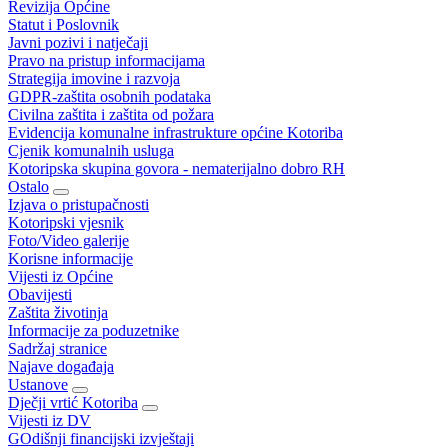
Revizija Općine
Statut i Poslovnik
Javni pozivi i natječaji
Pravo na pristup informacijama
Strategija imovine i razvoja
GDPR-zaštita osobnih podataka
Civilna zaštita i zaštita od požara
Evidencija komunalne infrastrukture općine Kotoriba
Cjenik komunalnih usluga
Kotoripska skupina govora - nematerijalno dobro RH
Ostalo
Izjava o pristupačnosti
Kotoripski vjesnik
Foto/Video galerije
Korisne informacije
Vijesti iz Općine
Obavijesti
Zaštita životinja
Informacije za poduzetnike
Sadržaj stranice
Najave događaja
Ustanove
Dječji vrtić Kotoriba
Vijesti iz DV
GOdišnji financijski izvještaji