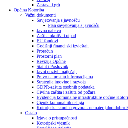
Zastava i grb
Općina Kotoriba
Važni dokumenti
Savjetovanja s javnošću
Plan savjetovanja s javnošću
Javna nabava
Zaštita okoliša i otpad
EU fondovi
Godišnji financijski izvještaji
Proračun
Prostorni plan
Revizija Općine
Statut i Poslovnik
Javni pozivi i natječaji
Pravo na pristup informacijama
Strategija imovine i razvoja
GDPR-zaštita osobnih podataka
Civilna zaštita i zaštita od požara
Evidencija komunalne infrastrukture općine Kotor
Cjenik komunalnih usluga
Kotoripska skupina govora - nematerijalno dobro
Ostalo
Izjava o pristupačnosti
Kotoripski vjesnik