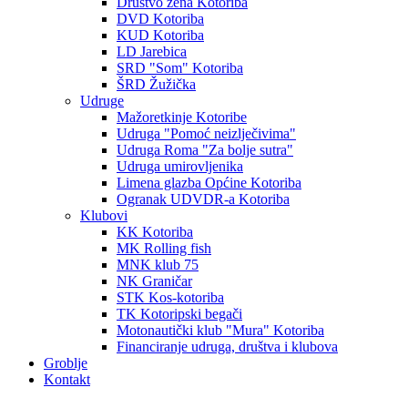
Društvo žena Kotoriba
DVD Kotoriba
KUD Kotoriba
LD Jarebica
SRD "Som" Kotoriba
ŠRD Žužička
Udruge
Mažoretkinje Kotoribe
Udruga "Pomoć neizlječivima"
Udruga Roma "Za bolje sutra"
Udruga umirovljenika
Limena glazba Općine Kotoriba
Ogranak UDVDR-a Kotoriba
Klubovi
KK Kotoriba
MK Rolling fish
MNK klub 75
NK Graničar
STK Kos-kotoriba
TK Kotoripski begači
Motonautički klub "Mura" Kotoriba
Financiranje udruga, društva i klubova
Groblje
Kontakt