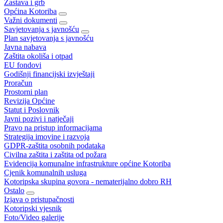
Zastava i grb
Općina Kotoriba
Važni dokumenti
Savjetovanja s javnošću
Plan savjetovanja s javnošću
Javna nabava
Zaštita okoliša i otpad
EU fondovi
Godišnji financijski izvještaji
Proračun
Prostorni plan
Revizija Općine
Statut i Poslovnik
Javni pozivi i natječaji
Pravo na pristup informacijama
Strategija imovine i razvoja
GDPR-zaštita osobnih podataka
Civilna zaštita i zaštita od požara
Evidencija komunalne infrastrukture općine Kotoriba
Cjenik komunalnih usluga
Kotoripska skupina govora - nematerijalno dobro RH
Ostalo
Izjava o pristupačnosti
Kotoripski vjesnik
Foto/Video galerije