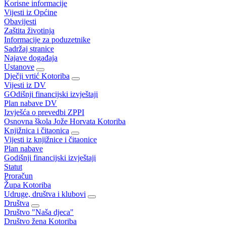
Korisne informacije
Vijesti iz Općine
Obavijesti
Zaštita životinja
Informacije za poduzetnike
Sadržaj stranice
Najave događaja
Ustanove
Dječji vrtić Kotoriba
Vijesti iz DV
GOdišnji financijski izvještaji
Plan nabave DV
Izvješća o prevedbi ZPPI
Osnovna škola Jože Horvata Kotoriba
Knjižnica i čitaonica
Vijesti iz knjižnice i čitaonice
Plan nabave
Godišnji financijski izvještaji
Statut
Proračun
Župa Kotoriba
Udruge, društva i klubovi
Društva
Društvo "Naša djeca"
Društvo žena Kotoriba