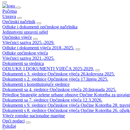
Početna
Uprava
Općinski načelnik
Odluke i dokumenti općinskog načelnika
Jedinstveni upravni odjel
Općinsko vijeće
Vijećnici saziva 2025.-2029.
Odluke i dokumenti vijeća 2018.-2025.
Odluke općinskog vijeća
Vijećnici saziva 2021.-2025.
Dokumenti sa sjednica
ODLUKE I DOKUMENTI VIJEĆA 2025-2029.
Dokumenti s 3. sjednice Općinskog vijeća 26.kolovoza 2025.
Dokumenti s 2. sjednice Općinskog vijeća 17.lipnja 2025.
Dokumenti s konstituirajuće sjednice
Dokumenti sa 4. sjednice Općinskog vijeća 20.listopada 2025.
Prijedlog Strategije zelene urbane obnove Općine Kotoriba za usvaja
Dokumenti sa 7. sjednice Općinskog vijeća 12.3.2026.
Dokumenti s 9. sjednice Općinskog vijeća Općine Kotoriba 28. travn
Dokumenti s 8. sjednice Općinskog vijeća Općine Kotoriba 26. ožujk
Vijeće romske nacionalne manjine
Opći podaci
Položaj