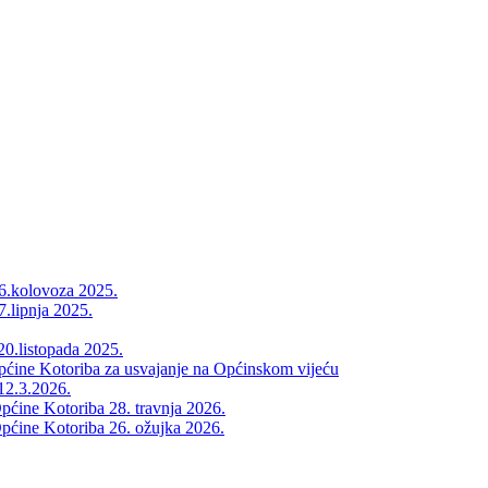
26.kolovoza 2025.
7.lipnja 2025.
20.listopada 2025.
Općine Kotoriba za usvajanje na Općinskom vijeću
12.3.2026.
pćine Kotoriba 28. travnja 2026.
pćine Kotoriba 26. ožujka 2026.