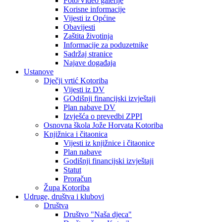
Foto/Video galerije
Korisne informacije
Vijesti iz Općine
Obavijesti
Zaštita životinja
Informacije za poduzetnike
Sadržaj stranice
Najave događaja
Ustanove
Dječji vrtić Kotoriba
Vijesti iz DV
GOdišnji financijski izvještaji
Plan nabave DV
Izvješća o prevedbi ZPPI
Osnovna škola Jože Horvata Kotoriba
Knjižnica i čitaonica
Vijesti iz knjižnice i čitaonice
Plan nabave
Godišnji financijski izvještaji
Statut
Proračun
Župa Kotoriba
Udruge, društva i klubovi
Društva
Društvo "Naša djeca"