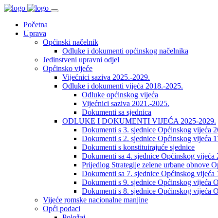
Početna
Uprava
Općinski načelnik
Odluke i dokumenti općinskog načelnika
Jedinstveni upravni odjel
Općinsko vijeće
Vijećnici saziva 2025.-2029.
Odluke i dokumenti vijeća 2018.-2025.
Odluke općinskog vijeća
Vijećnici saziva 2021.-2025.
Dokumenti sa sjednica
ODLUKE I DOKUMENTI VIJEĆA 2025-2029.
Dokumenti s 3. sjednice Općinskog vijeća 
Dokumenti s 2. sjednice Općinskog vijeća 1
Dokumenti s konstituirajuće sjednice
Dokumenti sa 4. sjednice Općinskog vijeća 
Prijedlog Strategije zelene urbane obnove 
Dokumenti sa 7. sjednice Općinskog vijeća 
Dokumenti s 9. sjednice Općinskog vijeća O
Dokumenti s 8. sjednice Općinskog vijeća O
Vijeće romske nacionalne manjine
Opći podaci
Položaj