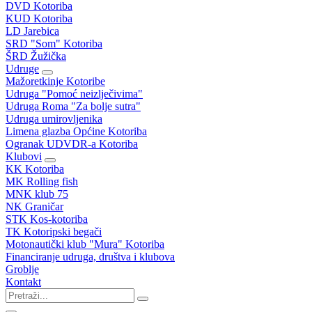
DVD Kotoriba
KUD Kotoriba
LD Jarebica
SRD "Som" Kotoriba
ŠRD Žužička
Udruge
Mažoretkinje Kotoribe
Udruga "Pomoć neizlječivima"
Udruga Roma "Za bolje sutra"
Udruga umirovljenika
Limena glazba Općine Kotoriba
Ogranak UDVDR-a Kotoriba
Klubovi
KK Kotoriba
MK Rolling fish
MNK klub 75
NK Graničar
STK Kos-kotoriba
TK Kotoripski begači
Motonautički klub "Mura" Kotoriba
Financiranje udruga, društva i klubova
Groblje
Kontakt