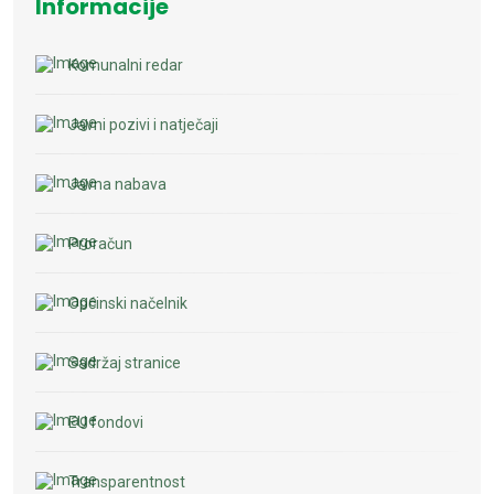
Informacije
Komunalni redar
Javni pozivi i natječaji
Javna nabava
Proračun
Općinski načelnik
Sadržaj stranice
EU fondovi
Transparentnost