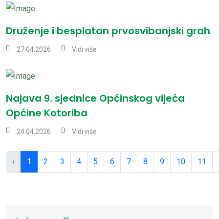
Druženje i besplatan prvosvibanjski grah
27.04.2026
Vidi više
Najava 9. sjednice Općinskog vijeća
Općine Kotoriba
24.04.2026
Vidi više
‹
1
2
3
4
5
6
7
8
9
10
11