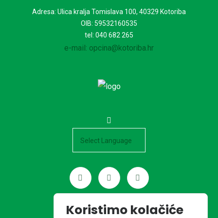
Adresa: Ulica kralja Tomislava 100, 40329 Kotoriba
OIB: 59532160535
tel: 040 682 265
e-mail: opcina@kotoriba.hr
Powered by
Koristimo kolačiće