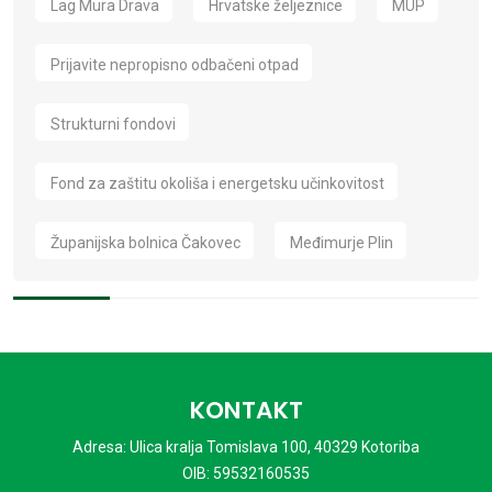
Lag Mura Drava
Hrvatske željeznice
MUP
Prijavite nepropisno odbačeni otpad
Strukturni fondovi
Fond za zaštitu okoliša i energetsku učinkovitost
Županijska bolnica Čakovec
Međimurje Plin
KONTAKT
Adresa: Ulica kralja Tomislava 100, 40329 Kotoriba
OIB: 59532160535