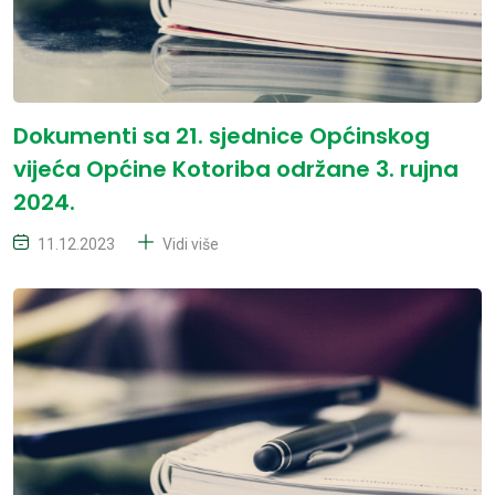
Dokumenti sa 21. sjednice Općinskog
vijeća Općine Kotoriba održane 3. rujna
2024.
11.12.2023
Vidi više