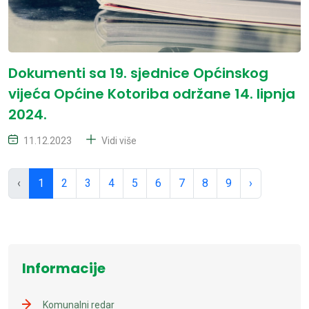
Dokumenti sa 19. sjednice Općinskog
vijeća Općine Kotoriba održane 14. lipnja
2024.
11.12.2023
Vidi više
‹
1
2
3
4
5
6
7
8
9
›
Informacije
Komunalni redar