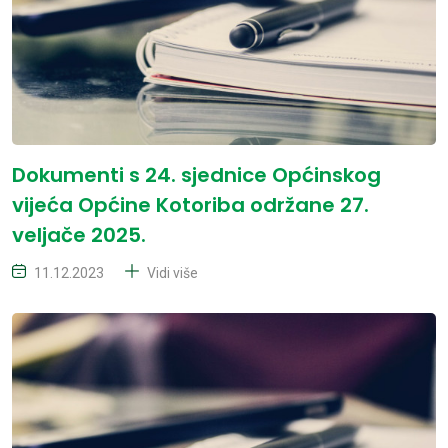
Dokumenti s 24. sjednice Općinskog
vijeća Općine Kotoriba održane 27.
veljače 2025.
11.12.2023
Vidi više