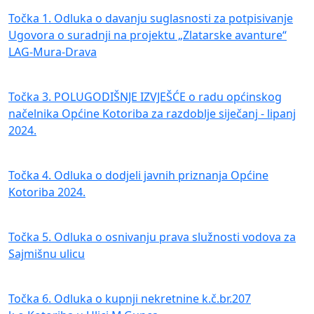
Točka 1. Odluka o davanju suglasnosti za potpisivanje
Ugovora o suradnji na projektu „Zlatarske avanture“
LAG-Mura-Drava
Točka 3. POLUGODIŠNJE IZVJEŠĆE o radu općinskog
načelnika Općine Kotoriba za razdoblje siječanj - lipanj
2024.
Točka 4. Odluka o dodjeli javnih priznanja Općine
Kotoriba 2024.
Točka 5. Odluka o osnivanju prava služnosti vodova za
Sajmišnu ulicu
Točka 6. Odluka o kupnji nekretnine k.č.br.207