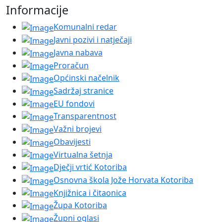
Informacije
Komunalni redar
Javni pozivi i natječaji
Javna nabava
Proračun
Općinski načelnik
Sadržaj stranice
EU fondovi
Transparentnost
Važni brojevi
Obavijesti
Virtualna šetnja
Dječji vrtić Kotoriba
Osnovna škola Jože Horvata Kotoriba
Knjižnica i čitaonica
Župa Kotoriba
Župni oglasi