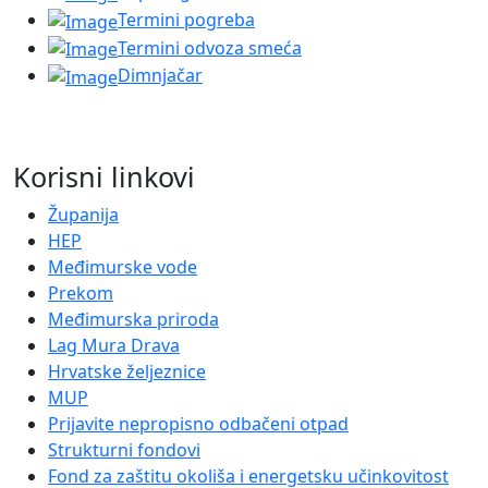
Termini pogreba
Termini odvoza smeća
Dimnjačar
Korisni linkovi
Županija
HEP
Međimurske vode
Prekom
Međimurska priroda
Lag Mura Drava
Hrvatske željeznice
MUP
Prijavite nepropisno odbačeni otpad
Strukturni fondovi
Fond za zaštitu okoliša i energetsku učinkovitost