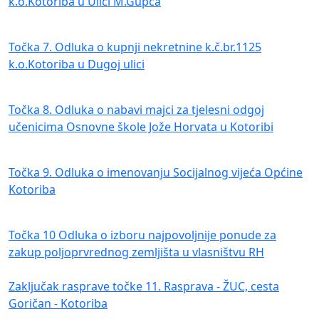
k.o.Kotoriba u Ulici M.Gupca
Točka 7. Odluka o kupnji nekretnine k.č.br.1125
k.o.Kotoriba u Dugoj ulici
Točka 8. Odluka o nabavi majci za tjelesni odgoj
učenicima Osnovne škole Jože Horvata u Kotoribi
Točka 9. Odluka o imenovanju Socijalnog vijeća Općine
Kotoriba
Točka 10 Odluka o izboru najpovoljnije ponude za
zakup poljoprvrednog zemljišta u vlasništvu RH
Zaključak rasprave točke 11. Rasprava - ŽUC, cesta
Goričan - Kotoriba