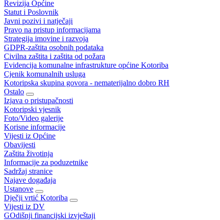
Revizija Općine
Statut i Poslovnik
Javni pozivi i natječaji
Pravo na pristup informacijama
Strategija imovine i razvoja
GDPR-zaštita osobnih podataka
Civilna zaštita i zaštita od požara
Evidencija komunalne infrastrukture općine Kotoriba
Cjenik komunalnih usluga
Kotoripska skupina govora - nematerijalno dobro RH
Ostalo
Izjava o pristupačnosti
Kotoripski vjesnik
Foto/Video galerije
Korisne informacije
Vijesti iz Općine
Obavijesti
Zaštita životinja
Informacije za poduzetnike
Sadržaj stranice
Najave događaja
Ustanove
Dječji vrtić Kotoriba
Vijesti iz DV
GOdišnji financijski izvještaji