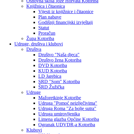
Osnovna škola Jože Horvata Kotoriba
Knjižnica i čitaonica
Vijesti iz knjižnice i čitaonice
Plan nabave
Godišnji financijski izvještaji
Statut
Proračun
Župa Kotoriba
Udruge, društva i klubovi
Društva
Društvo "Naša djeca"
Društvo žena Kotoriba
DVD Kotoriba
KUD Kotoriba
LD Jarebica
SRD "Som" Kotoriba
ŠRD Žužička
Udruge
Mažoretkinje Kotoribe
Udruga "Pomoć neizlječivima"
Udruga Roma "Za bolje sutra"
Udruga umirovljenika
Limena glazba Općine Kotoriba
Ogranak UDVDR-a Kotoriba
Klubovi