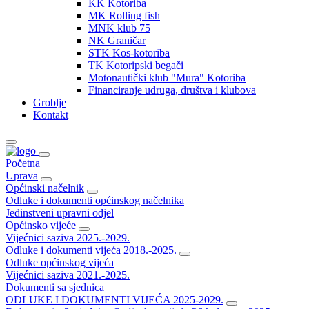
KK Kotoriba
MK Rolling fish
MNK klub 75
NK Graničar
STK Kos-kotoriba
TK Kotoripski begači
Motonautički klub "Mura" Kotoriba
Financiranje udruga, društva i klubova
Groblje
Kontakt
Početna
Uprava
Općinski načelnik
Odluke i dokumenti općinskog načelnika
Jedinstveni upravni odjel
Općinsko vijeće
Vijećnici saziva 2025.-2029.
Odluke i dokumenti vijeća 2018.-2025.
Odluke općinskog vijeća
Vijećnici saziva 2021.-2025.
Dokumenti sa sjednica
ODLUKE I DOKUMENTI VIJEĆA 2025-2029.