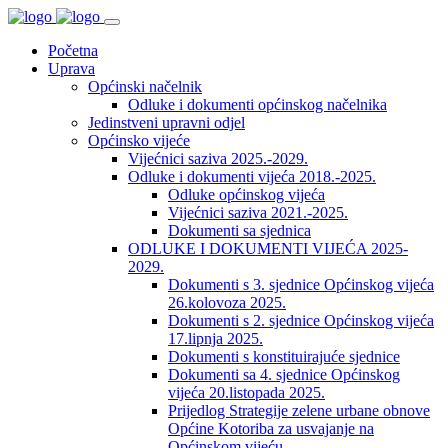
Početna
Uprava
Općinski načelnik
Odluke i dokumenti općinskog načelnika
Jedinstveni upravni odjel
Općinsko vijeće
Vijećnici saziva 2025.-2029.
Odluke i dokumenti vijeća 2018.-2025.
Odluke općinskog vijeća
Vijećnici saziva 2021.-2025.
Dokumenti sa sjednica
ODLUKE I DOKUMENTI VIJEĆA 2025-
2029.
Dokumenti s 3. sjednice Općinskog vijeća
26.kolovoza 2025.
Dokumenti s 2. sjednice Općinskog vijeća
17.lipnja 2025.
Dokumenti s konstituirajuće sjednice
Dokumenti sa 4. sjednice Općinskog
vijeća 20.listopada 2025.
Prijedlog Strategije zelene urbane obnove
Općine Kotoriba za usvajanje na
Općinskom vijeću