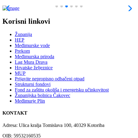
Korisni linkovi
Županija
HEP
Međimurske vode
Prekom
Međimurska priroda
Lag Mura Drava
Hrvatske željeznice
MUP
Prijavite nepropisno odbačeni otpad
Strukturni fondovi
Fond za zaštitu okoliša i energetsku učinkovitost
Županijska bolnica Čakovec
Međimurje Plin
KONTAKT
Adresa: Ulica kralja Tomislava 100, 40329 Kotoriba
OIB: 59532160535