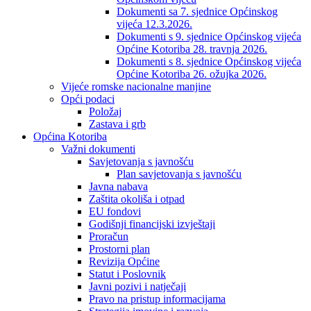
Dokumenti sa 7. sjednice Općinskog
vijeća 12.3.2026.
Dokumenti s 9. sjednice Općinskog vijeća
Općine Kotoriba 28. travnja 2026.
Dokumenti s 8. sjednice Općinskog vijeća
Općine Kotoriba 26. ožujka 2026.
Vijeće romske nacionalne manjine
Opći podaci
Položaj
Zastava i grb
Općina Kotoriba
Važni dokumenti
Savjetovanja s javnošću
Plan savjetovanja s javnošću
Javna nabava
Zaštita okoliša i otpad
EU fondovi
Godišnji financijski izvještaji
Proračun
Prostorni plan
Revizija Općine
Statut i Poslovnik
Javni pozivi i natječaji
Pravo na pristup informacijama