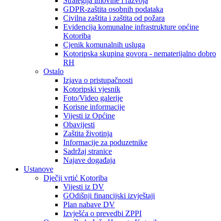
Strategija imovine i razvoja
GDPR-zaštita osobnih podataka
Civilna zaštita i zaštita od požara
Evidencija komunalne infrastrukture općine
Kotoriba
Cjenik komunalnih usluga
Kotoripska skupina govora - nematerijalno dobro
RH
Ostalo
Izjava o pristupačnosti
Kotoripski vjesnik
Foto/Video galerije
Korisne informacije
Vijesti iz Općine
Obavijesti
Zaštita životinja
Informacije za poduzetnike
Sadržaj stranice
Najave događaja
Ustanove
Dječji vrtić Kotoriba
Vijesti iz DV
GOdišnji financijski izvještaji
Plan nabave DV
Izvješća o prevedbi ZPPI