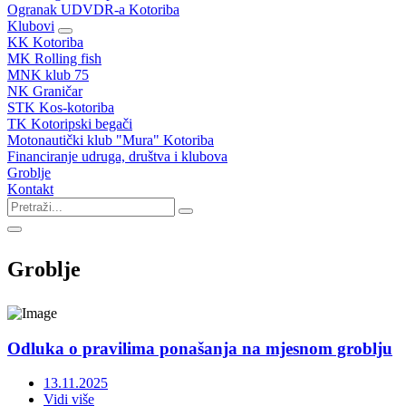
Ogranak UDVDR-a Kotoriba
Klubovi
KK Kotoriba
MK Rolling fish
MNK klub 75
NK Graničar
STK Kos-kotoriba
TK Kotoripski begači
Motonautički klub "Mura" Kotoriba
Financiranje udruga, društva i klubova
Groblje
Kontakt
Groblje
Odluka o pravilima ponašanja na mjesnom groblju
13.11.2025
Vidi više