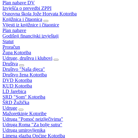
Plan nabave DV
Izvješća o prevedbi ZPPI
Osnovna škola Jože Horvata Kotoriba
Knjižnica i čitaonica
Vijesti iz knjižnice i čitaonice
Plan nabave
Godišnji financijski izvještaji
Statut
Proračun
Župa Kotoriba
Udruge, društva i klubovi
Društva
Društvo "Naša djeca"
Društvo žena Kotoriba
DVD Kotoriba
KUD Kotoriba
LD Jarebica
SRD "Som" Kotoriba
ŠRD Žužička
Udruge
Mažoretkinje Kotoribe
Udruga "Pomoć neizlječivima"
Udruga Roma "Za bolje sutra"
Udruga umirovljenika
Limena glazba Općine Kotoriba