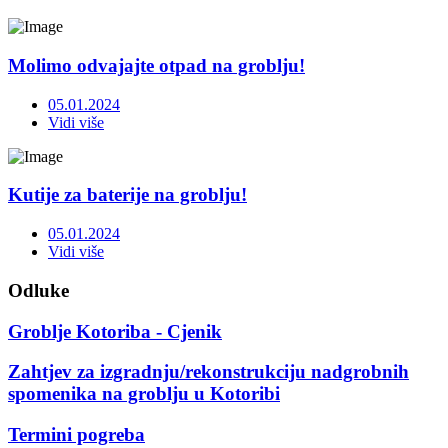
Molimo odvajajte otpad na groblju!
05.01.2024
Vidi više
Kutije za baterije na groblju!
05.01.2024
Vidi više
Odluke
Groblje Kotoriba - Cjenik
Zahtjev za izgradnju/rekonstrukciju nadgrobnih
spomenika na groblju u Kotoribi
Termini pogreba