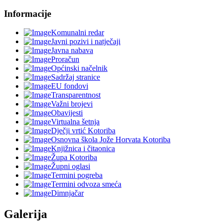
Informacije
Komunalni redar
Javni pozivi i natječaji
Javna nabava
Proračun
Općinski načelnik
Sadržaj stranice
EU fondovi
Transparentnost
Važni brojevi
Obavijesti
Virtualna šetnja
Dječji vrtić Kotoriba
Osnovna škola Jože Horvata Kotoriba
Knjižnica i čitaonica
Župa Kotoriba
Župni oglasi
Termini pogreba
Termini odvoza smeća
Dimnjačar
Galerija