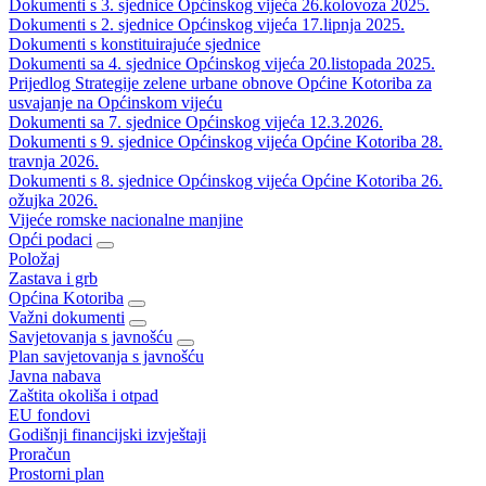
Dokumenti s 3. sjednice Općinskog vijeća 26.kolovoza 2025.
Dokumenti s 2. sjednice Općinskog vijeća 17.lipnja 2025.
Dokumenti s konstituirajuće sjednice
Dokumenti sa 4. sjednice Općinskog vijeća 20.listopada 2025.
Prijedlog Strategije zelene urbane obnove Općine Kotoriba za
usvajanje na Općinskom vijeću
Dokumenti sa 7. sjednice Općinskog vijeća 12.3.2026.
Dokumenti s 9. sjednice Općinskog vijeća Općine Kotoriba 28.
travnja 2026.
Dokumenti s 8. sjednice Općinskog vijeća Općine Kotoriba 26.
ožujka 2026.
Vijeće romske nacionalne manjine
Opći podaci
Položaj
Zastava i grb
Općina Kotoriba
Važni dokumenti
Savjetovanja s javnošću
Plan savjetovanja s javnošću
Javna nabava
Zaštita okoliša i otpad
EU fondovi
Godišnji financijski izvještaji
Proračun
Prostorni plan