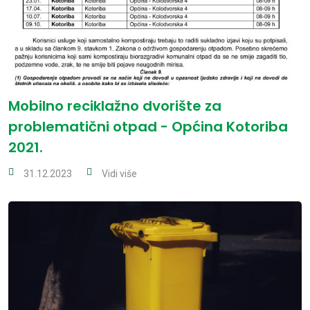
Mobilno reciklažno dvorište za
problematični otpad - Općina Kotoriba
2021.
31.12.2023
Vidi više