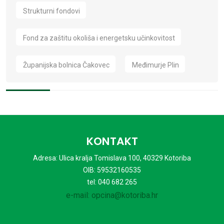
Strukturni fondovi
Fond za zaštitu okoliša i energetsku učinkovitost
Županijska bolnica Čakovec
Međimurje Plin
KONTAKT
Adresa: Ulica kralja Tomislava 100, 40329 Kotoriba
OIB: 59532160535
tel: 040 682 265
e-mail: opcina@kotoriba.hr