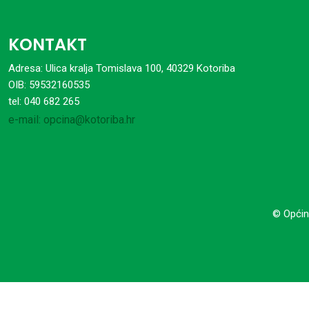
KONTAKT
Adresa: Ulica kralja Tomislava 100, 40329 Kotoriba
OIB: 59532160535
tel: 040 682 265
e-mail: opcina@kotoriba.hr
© Općin