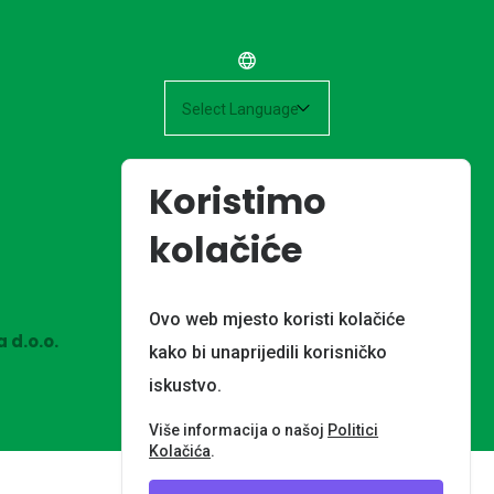
Powered by
Koristimo
kolačiće
Ovo web mjesto koristi kolačiće
 d.o.o.
kako bi unaprijedili korisničko
iskustvo.
Više informacija o našoj
Politici
Kolačića
.