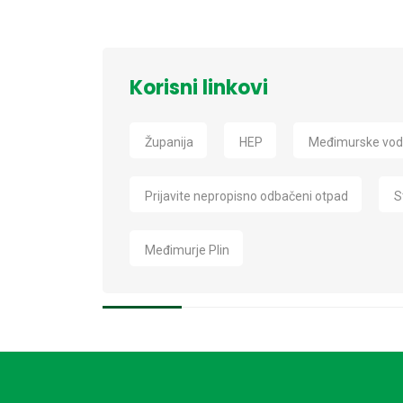
Korisni linkovi
Županija
HEP
Međimurske vo
Prijavite nepropisno odbačeni otpad
S
Međimurje Plin