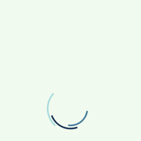
Proračun
Općinski načelnik
Sadržaj stranice
EU fondovi
Transparentnost
Važni brojevi
Obavijesti
Virtualna šetnja