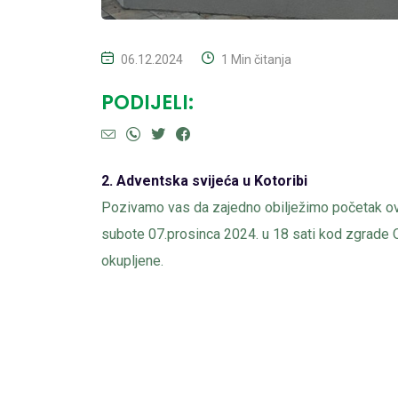
06.12.2024
1 Min čitanja
PODIJELI:
2. Adventska svijeća u Kotoribi
Pozivamo vas da zajedno obilježimo početak ov
subote 07.prosinca 2024. u 18 sati kod zgrade 
okupljene.