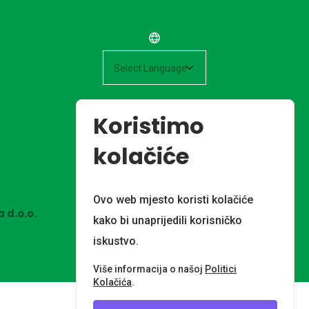
Powered by
Koristimo
kolačiće
Ovo web mjesto koristi kolačiće
 d.o.o.
kako bi unaprijedili korisničko
iskustvo.
Više informacija o našoj
Politici
Kolačića
.