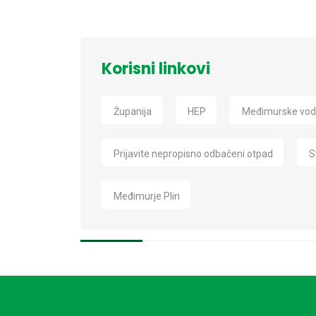
Korisni linkovi
Županija
HEP
Međimurske vo
Prijavite nepropisno odbačeni otpad
S
Međimurje Plin