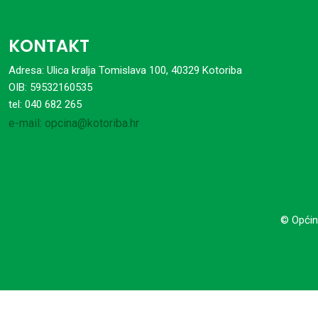
KONTAKT
Adresa: Ulica kralja Tomislava 100, 40329 Kotoriba
OIB: 59532160535
tel: 040 682 265
e-mail: opcina@kotoriba.hr
© Općin