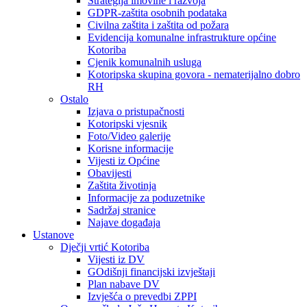
Strategija imovine i razvoja
GDPR-zaštita osobnih podataka
Civilna zaštita i zaštita od požara
Evidencija komunalne infrastrukture općine
Kotoriba
Cjenik komunalnih usluga
Kotoripska skupina govora - nematerijalno dobro
RH
Ostalo
Izjava o pristupačnosti
Kotoripski vjesnik
Foto/Video galerije
Korisne informacije
Vijesti iz Općine
Obavijesti
Zaštita životinja
Informacije za poduzetnike
Sadržaj stranice
Najave događaja
Ustanove
Dječji vrtić Kotoriba
Vijesti iz DV
GOdišnji financijski izvještaji
Plan nabave DV
Izvješća o prevedbi ZPPI