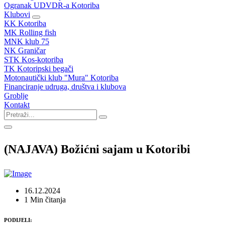
Ogranak UDVDR-a Kotoriba
Klubovi
KK Kotoriba
MK Rolling fish
MNK klub 75
NK Graničar
STK Kos-kotoriba
TK Kotoripski begači
Motonautički klub "Mura" Kotoriba
Financiranje udruga, društva i klubova
Groblje
Kontakt
(NAJAVA) Božićni sajam u Kotoribi
16.12.2024
1 Min čitanja
PODIJELI: