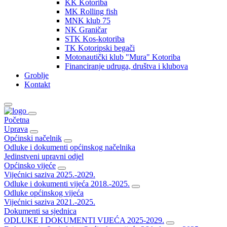
KK Kotoriba
MK Rolling fish
MNK klub 75
NK Graničar
STK Kos-kotoriba
TK Kotoripski begači
Motonautički klub "Mura" Kotoriba
Financiranje udruga, društva i klubova
Groblje
Kontakt
Početna
Uprava
Općinski načelnik
Odluke i dokumenti općinskog načelnika
Jedinstveni upravni odjel
Općinsko vijeće
Vijećnici saziva 2025.-2029.
Odluke i dokumenti vijeća 2018.-2025.
Odluke općinskog vijeća
Vijećnici saziva 2021.-2025.
Dokumenti sa sjednica
ODLUKE I DOKUMENTI VIJEĆA 2025-2029.