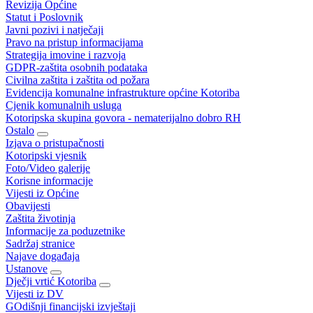
Revizija Općine
Statut i Poslovnik
Javni pozivi i natječaji
Pravo na pristup informacijama
Strategija imovine i razvoja
GDPR-zaštita osobnih podataka
Civilna zaštita i zaštita od požara
Evidencija komunalne infrastrukture općine Kotoriba
Cjenik komunalnih usluga
Kotoripska skupina govora - nematerijalno dobro RH
Ostalo
Izjava o pristupačnosti
Kotoripski vjesnik
Foto/Video galerije
Korisne informacije
Vijesti iz Općine
Obavijesti
Zaštita životinja
Informacije za poduzetnike
Sadržaj stranice
Najave događaja
Ustanove
Dječji vrtić Kotoriba
Vijesti iz DV
GOdišnji financijski izvještaji