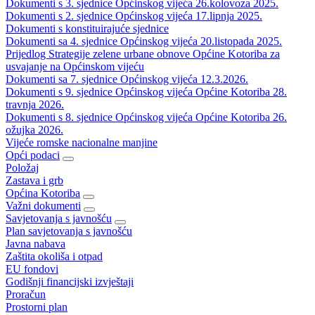
Dokumenti s 3. sjednice Općinskog vijeća 26.kolovoza 2025.
Dokumenti s 2. sjednice Općinskog vijeća 17.lipnja 2025.
Dokumenti s konstituirajuće sjednice
Dokumenti sa 4. sjednice Općinskog vijeća 20.listopada 2025.
Prijedlog Strategije zelene urbane obnove Općine Kotoriba za
usvajanje na Općinskom vijeću
Dokumenti sa 7. sjednice Općinskog vijeća 12.3.2026.
Dokumenti s 9. sjednice Općinskog vijeća Općine Kotoriba 28.
travnja 2026.
Dokumenti s 8. sjednice Općinskog vijeća Općine Kotoriba 26.
ožujka 2026.
Vijeće romske nacionalne manjine
Opći podaci
Položaj
Zastava i grb
Općina Kotoriba
Važni dokumenti
Savjetovanja s javnošću
Plan savjetovanja s javnošću
Javna nabava
Zaštita okoliša i otpad
EU fondovi
Godišnji financijski izvještaji
Proračun
Prostorni plan