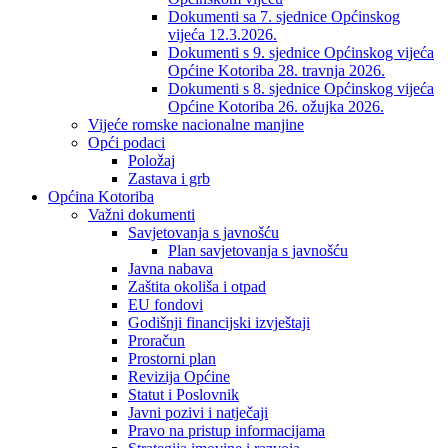
Dokumenti sa 7. sjednice Općinskog
vijeća 12.3.2026.
Dokumenti s 9. sjednice Općinskog vijeća
Općine Kotoriba 28. travnja 2026.
Dokumenti s 8. sjednice Općinskog vijeća
Općine Kotoriba 26. ožujka 2026.
Vijeće romske nacionalne manjine
Opći podaci
Položaj
Zastava i grb
Općina Kotoriba
Važni dokumenti
Savjetovanja s javnošću
Plan savjetovanja s javnošću
Javna nabava
Zaštita okoliša i otpad
EU fondovi
Godišnji financijski izvještaji
Proračun
Prostorni plan
Revizija Općine
Statut i Poslovnik
Javni pozivi i natječaji
Pravo na pristup informacijama