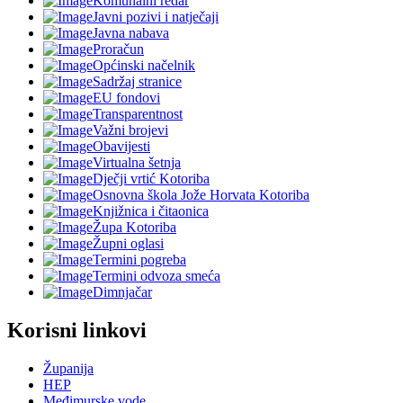
Komunalni redar
Javni pozivi i natječaji
Javna nabava
Proračun
Općinski načelnik
Sadržaj stranice
EU fondovi
Transparentnost
Važni brojevi
Obavijesti
Virtualna šetnja
Dječji vrtić Kotoriba
Osnovna škola Jože Horvata Kotoriba
Knjižnica i čitaonica
Župa Kotoriba
Župni oglasi
Termini pogreba
Termini odvoza smeća
Dimnjačar
Korisni linkovi
Županija
HEP
Međimurske vode