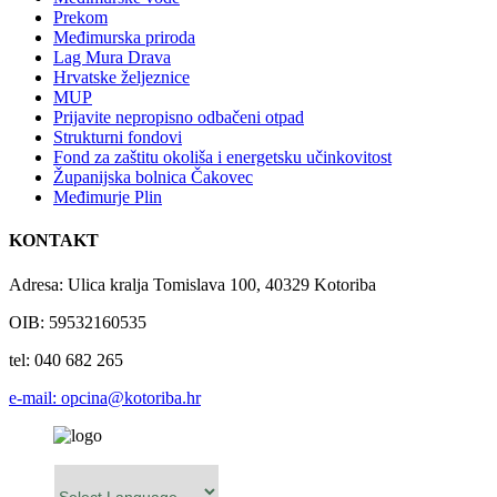
Prekom
Međimurska priroda
Lag Mura Drava
Hrvatske željeznice
MUP
Prijavite nepropisno odbačeni otpad
Strukturni fondovi
Fond za zaštitu okoliša i energetsku učinkovitost
Županijska bolnica Čakovec
Međimurje Plin
KONTAKT
Adresa: Ulica kralja Tomislava 100, 40329 Kotoriba
OIB: 59532160535
tel: 040 682 265
e-mail: opcina@kotoriba.hr