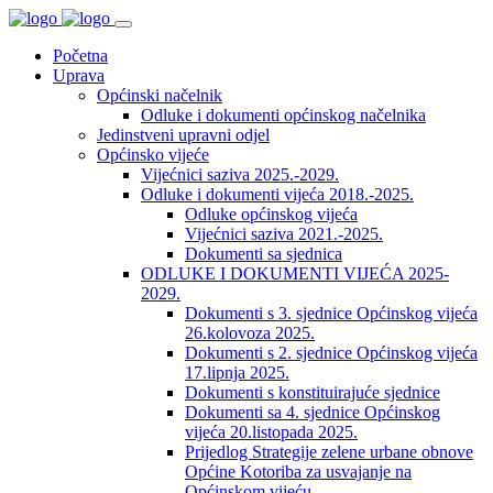
Početna
Uprava
Općinski načelnik
Odluke i dokumenti općinskog načelnika
Jedinstveni upravni odjel
Općinsko vijeće
Vijećnici saziva 2025.-2029.
Odluke i dokumenti vijeća 2018.-2025.
Odluke općinskog vijeća
Vijećnici saziva 2021.-2025.
Dokumenti sa sjednica
ODLUKE I DOKUMENTI VIJEĆA 2025-
2029.
Dokumenti s 3. sjednice Općinskog vijeća
26.kolovoza 2025.
Dokumenti s 2. sjednice Općinskog vijeća
17.lipnja 2025.
Dokumenti s konstituirajuće sjednice
Dokumenti sa 4. sjednice Općinskog
vijeća 20.listopada 2025.
Prijedlog Strategije zelene urbane obnove
Općine Kotoriba za usvajanje na
Općinskom vijeću