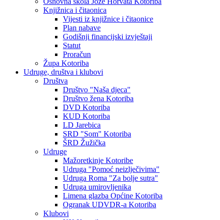
Osnovna škola Jože Horvata Kotoriba
Knjižnica i čitaonica
Vijesti iz knjižnice i čitaonice
Plan nabave
Godišnji financijski izvještaji
Statut
Proračun
Župa Kotoriba
Udruge, društva i klubovi
Društva
Društvo "Naša djeca"
Društvo žena Kotoriba
DVD Kotoriba
KUD Kotoriba
LD Jarebica
SRD "Som" Kotoriba
ŠRD Žužička
Udruge
Mažoretkinje Kotoribe
Udruga "Pomoć neizlječivima"
Udruga Roma "Za bolje sutra"
Udruga umirovljenika
Limena glazba Općine Kotoriba
Ogranak UDVDR-a Kotoriba
Klubovi