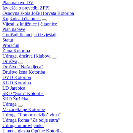
Plan nabave DV
Izvješća o prevedbi ZPPI
Osnovna škola Jože Horvata Kotoriba
Knjižnica i čitaonica
Vijesti iz knjižnice i čitaonice
Plan nabave
Godišnji financijski izvještaji
Statut
Proračun
Župa Kotoriba
Udruge, društva i klubovi
Društva
Društvo "Naša djeca"
Društvo žena Kotoriba
DVD Kotoriba
KUD Kotoriba
LD Jarebica
SRD "Som" Kotoriba
ŠRD Žužička
Udruge
Mažoretkinje Kotoribe
Udruga "Pomoć neizlječivima"
Udruga Roma "Za bolje sutra"
Udruga umirovljenika
Limena glazba Općine Kotoriba