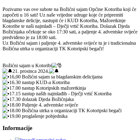
Pozivamo vas ove subote na Božićni sajam Općine Kotoriba koji će
započeti u 16 sati! Uz naše vrijedne udruge koje će pripremiti
blagdanske delicije, nastupit će i KUD Kotoriba, Mažoretkinje
Kotoribe te naši najmlađi – Dječji vrtić Kotoriba. Dolazak Djeda
Božićnjaka očekuje se oko 17:30 sati, a paljenje 4. adventske svijeće
predviđeno je za 18:00 sati.
Uz Božićni sajam i paljenje 4. adventske svijeće tu je i tradicionalna
Božićna utrka u organizaciji TK Kotoripski begači!
Božićni sajam u Kotoribi
21. prosinca 2024.
16,00 Božićni sajam sa blagdanskim delicijama
16.30 nastup KUD-a Kotoriba
17.00 nastup Kotoripskih mažoretkinja
17.15 nastup naših najmlađih - Dječji vrtić Kotoriba
17.30 dolazak Djeda Božićnjaka
18.00 Paljenje 4. adventske svijeće
18.00 Božićna utrka u organizaciji TK Kotoripski begači
19.00 proglašenje pobjednika
Informacije