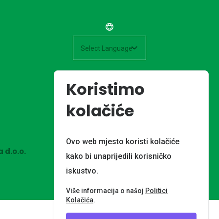
Powered by
Koristimo
kolačiće
Ovo web mjesto koristi kolačiće
 d.o.o.
kako bi unaprijedili korisničko
iskustvo.
Više informacija o našoj
Politici
Kolačića
.