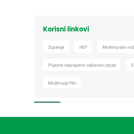
Korisni linkovi
Županija
HEP
Međimurske vo
Prijavite nepropisno odbačeni otpad
S
Međimurje Plin