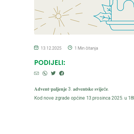
13.12.2025
1 Min čitanja
PODIJELI:
𝐀𝐝𝐯𝐞𝐧𝐭-𝐩𝐚𝐥𝐣𝐞𝐧𝐣𝐞 3. 𝐚𝐝𝐯𝐞𝐧𝐭𝐬𝐤𝐞 𝐬𝐯𝐢𝐣𝐞ć𝐞.
Kod nove zgrade općine 13.prosinca 2025. u 18