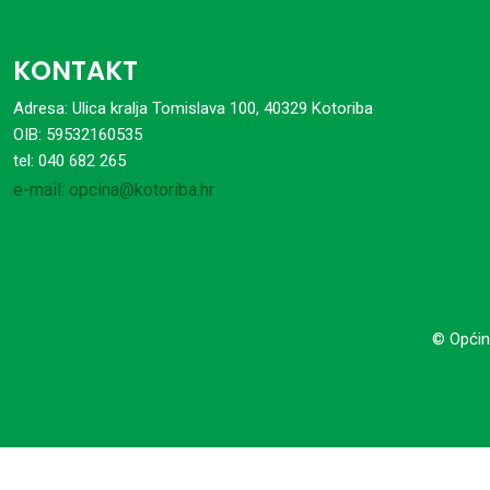
KONTAKT
Adresa: Ulica kralja Tomislava 100, 40329 Kotoriba
OIB: 59532160535
tel: 040 682 265
e-mail: opcina@kotoriba.hr
© Općin