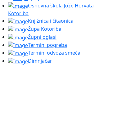
Osnovna škola Jože Horvata
Kotoriba
Knjižnica i čitaonica
Župa Kotoriba
Župni oglasi
Termini pogreba
Termini odvoza smeća
Dimnjačar