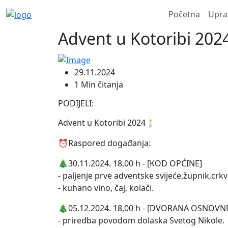
Početna
Upra
Advent u Kotoribi 202
29.11.2024
1 Min čitanja
PODIJELI:
Advent u Kotoribi 2024🕯️
⏰Raspored događanja:
🎄30.11.2024. 18,00 h - [KOD OPĆINE]
- paljenje prve adventske svijeće,župnik,crk
- kuhano vino, čaj, kolači.
🎄05.12.2024. 18,00 h - [DVORANA OSNOVN
- priredba povodom dolaska Svetog Nikole.