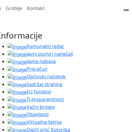
i
Groblje
Kontakt
Informacije
Komunalni redar
Javni pozivi i natječaji
Javna nabava
Proračun
Općinski načelnik
Sadržaj stranice
EU fondovi
Transparentnost
Važni brojevi
Obavijesti
Virtualna šetnja
Dječji vrtić Kotoriba