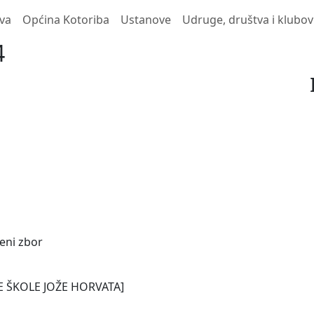
va
Općina Kotoriba
Ustanove
Udruge, društva i klubov
4
veni zbor
E ŠKOLE JOŽE HORVATA]