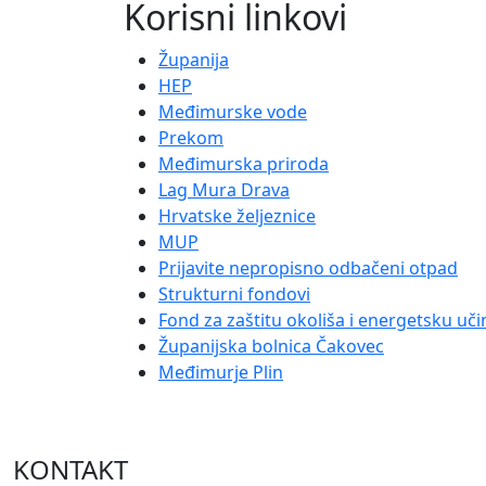
Korisni linkovi
Županija
HEP
Međimurske vode
Prekom
Međimurska priroda
Lag Mura Drava
Hrvatske željeznice
MUP
Prijavite nepropisno odbačeni otpad
Strukturni fondovi
Fond za zaštitu okoliša i energetsku uči
Županijska bolnica Čakovec
Međimurje Plin
KONTAKT