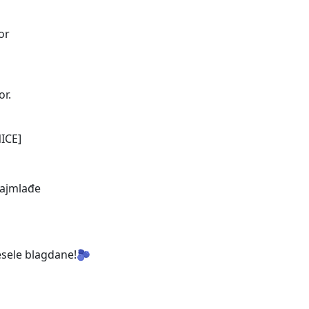
or
or.
ICE]
najmlađe
vesele blagdane!🫐