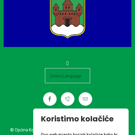
Powered by
Koristimo kolačiće
© Općina Kotoriba. Sva prava pridržana. Izrada web stranice:
Ovo web mjesto koristi kolačiće kako bi