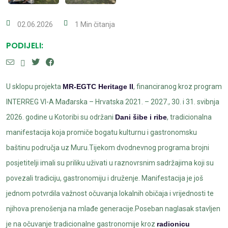
02.06.2026
1 Min čitanja
PODIJELI:
U sklopu projekta
MR-EGTC Heritage II
, financiranog kroz program
INTERREG VI-A Mađarska – Hrvatska 2021. – 2027., 30. i 31. svibnja
2026. godine u Kotoribi su održani
Dani šibe i ribe
, tradicionalna
manifestacija koja promiče bogatu kulturnu i gastronomsku
baštinu područja uz Muru.Tijekom dvodnevnog programa brojni
posjetitelji imali su priliku uživati u raznovrsnim sadržajima koji su
povezali tradiciju, gastronomiju i druženje. Manifestacija je još
jednom potvrdila važnost očuvanja lokalnih običaja i vrijednosti te
njihova prenošenja na mlađe generacije.Poseban naglasak stavljen
je na očuvanje tradicionalne gastronomije kroz
radionicu