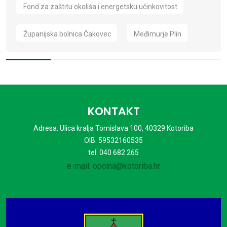
Fond za zaštitu okoliša i energetsku učinkovitost
Županijska bolnica Čakovec
Međimurje Plin
KONTAKT
Adresa: Ulica kralja Tomislava 100, 40329 Kotoriba
OIB: 59532160535
tel: 040 682 265
e-mail: opcina@kotoriba.hr