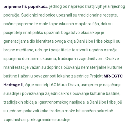
pripreme fiš paprikaša
, jednog od najprepoznatljivijih jela riječnog
područja. Sudionici radionice upoznali su tradicionalne recepte,
načine pripreme te male tajne iskusnih majstora fiša, dok su
posjetitelji imali priliku upoznati bogatstvo okusa koje je
generacijama dio identiteta ovoga kraja.Dani šibe i ribe okupili su
brojne mještane, udruge i posjetitelje te stvorili ugodno ozračje
ispunjeno domaćim okusima, tradicijom i zajedništvom. Ovakve
manifestacije važan su doprinos očuvanju nematerijalne kulturne
baštine i jačanju povezanosti lokalne zajednice.Projekt
MR-EGTC
Heritage II
, čiji je nositelj LAG Mura-Drava, usmjeren je na jačanje
suradnje i povezivanja zajednica kroz očuvanje kulturne baštine,
tradicijskih običaja i gastronomskog nasljeđa, a Dani šibe i ribe još
su jednom pokazali kako tradicija može biti snažan pokretač
zajedništva i prekogranične suradnje.