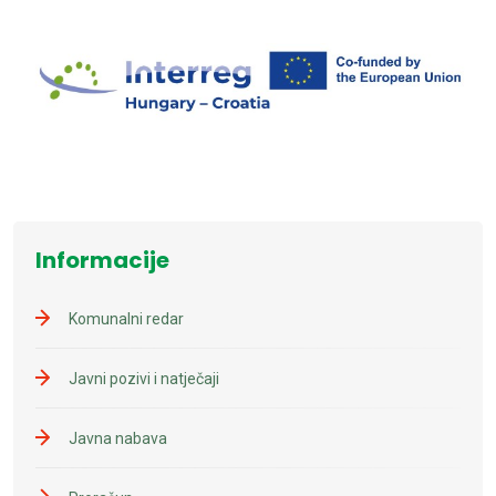
Informacije
Komunalni redar
Javni pozivi i natječaji
Javna nabava