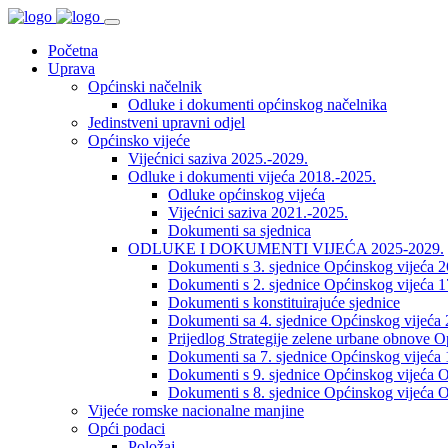
Početna
Uprava
Općinski načelnik
Odluke i dokumenti općinskog načelnika
Jedinstveni upravni odjel
Općinsko vijeće
Vijećnici saziva 2025.-2029.
Odluke i dokumenti vijeća 2018.-2025.
Odluke općinskog vijeća
Vijećnici saziva 2021.-2025.
Dokumenti sa sjednica
ODLUKE I DOKUMENTI VIJEĆA 2025-2029.
Dokumenti s 3. sjednice Općinskog vijeća 
Dokumenti s 2. sjednice Općinskog vijeća 1
Dokumenti s konstituirajuće sjednice
Dokumenti sa 4. sjednice Općinskog vijeća 
Prijedlog Strategije zelene urbane obnove 
Dokumenti sa 7. sjednice Općinskog vijeća 
Dokumenti s 9. sjednice Općinskog vijeća O
Dokumenti s 8. sjednice Općinskog vijeća O
Vijeće romske nacionalne manjine
Opći podaci
Položaj