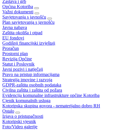
Zastava i grb
Općina Kotoriba
Važni dokumenti
Savjetovanja s javnošću
Plan savjetovanja s javnošću
Javna nabava
Zaštita okoliša i otpad
EU fondovi
Godišnji financijski izvještaji
Proračun
Prostorni plan
Revizija Općine
Statut i Poslovnik
Javni pozivi i natječaji
Pravo na pristup informacijama
Strategija imovine i razvoja
GDPR-zaštita osobnih podataka
Civilna zaštita i zaštita od požara
Evidencija komunalne infrastrukture općine Kotoriba
Cjenik komunalnih usluga
Kotoripska skupina govora - nematerijalno dobro RH
Ostalo
Izjava o pristupačnosti
Kotoripski vjesnik
Foto/Video galerije