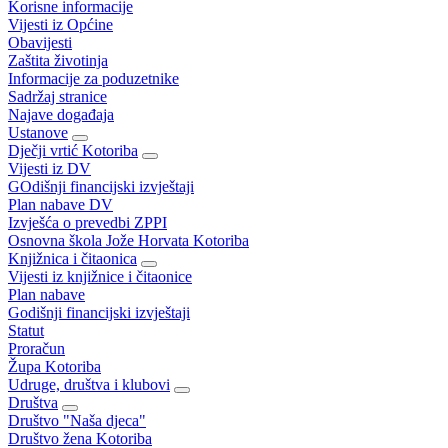
Korisne informacije
Vijesti iz Općine
Obavijesti
Zaštita životinja
Informacije za poduzetnike
Sadržaj stranice
Najave događaja
Ustanove
Dječji vrtić Kotoriba
Vijesti iz DV
GOdišnji financijski izvještaji
Plan nabave DV
Izvješća o prevedbi ZPPI
Osnovna škola Jože Horvata Kotoriba
Knjižnica i čitaonica
Vijesti iz knjižnice i čitaonice
Plan nabave
Godišnji financijski izvještaji
Statut
Proračun
Župa Kotoriba
Udruge, društva i klubovi
Društva
Društvo "Naša djeca"
Društvo žena Kotoriba