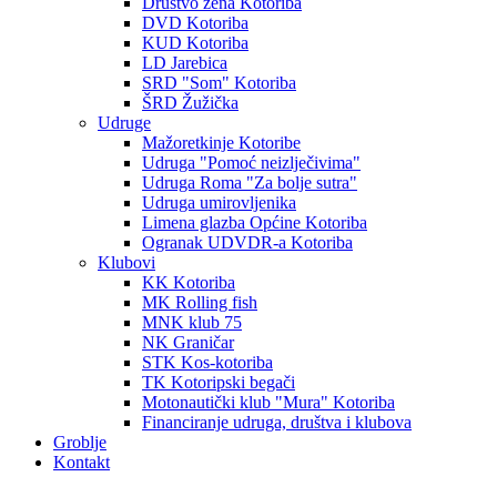
Društvo žena Kotoriba
DVD Kotoriba
KUD Kotoriba
LD Jarebica
SRD "Som" Kotoriba
ŠRD Žužička
Udruge
Mažoretkinje Kotoribe
Udruga "Pomoć neizlječivima"
Udruga Roma "Za bolje sutra"
Udruga umirovljenika
Limena glazba Općine Kotoriba
Ogranak UDVDR-a Kotoriba
Klubovi
KK Kotoriba
MK Rolling fish
MNK klub 75
NK Graničar
STK Kos-kotoriba
TK Kotoripski begači
Motonautički klub "Mura" Kotoriba
Financiranje udruga, društva i klubova
Groblje
Kontakt