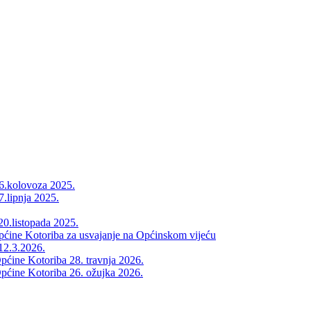
26.kolovoza 2025.
7.lipnja 2025.
20.listopada 2025.
Općine Kotoriba za usvajanje na Općinskom vijeću
12.3.2026.
pćine Kotoriba 28. travnja 2026.
pćine Kotoriba 26. ožujka 2026.