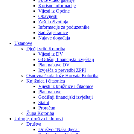
Foto/Video galerije
Korisne informacije
Vijesti iz Općine
Obavijesti
Zaštita životinja
Informacije za poduzetnike
Sadržaj stranice
Najave događaja
Ustanove
Dječji vrtić Kotoriba
Vijesti iz DV
GOdišnji financijski izvještaji
Plan nabave DV
Izvješća o prevedbi ZPPI
Osnovna škola Jože Horvata Kotoriba
Knjižnica i čitaonica
Vijesti iz knjižnice i čitaonice
Plan nabave
Godišnji financijski izvještaji
Statut
Proračun
Župa Kotoriba
Udruge, društva i klubovi
Društva
Društvo "Naša djeca"