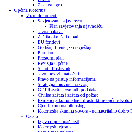
Zastava i grb
Općina Kotoriba
Važni dokumenti
Savjetovanja s javnošću
Plan savjetovanja s javnošću
Javna nabava
Zaštita okoliša i otpad
EU fondovi
Godišnji financijski izvještaji
Proračun
Prostorni plan
Revizija Općine
Statut i Poslovnik
Javni pozivi i natječaji
Pravo na pristup informacijama
Strategija imovine i razvoja
GDPR-zaštita osobnih podataka
Civilna zaštita i zaštita od požara
Evidencija komunalne infrastrukture općine Kotor
Cjenik komunalnih usluga
Kotoripska skupina govora - nematerijalno dobro
Ostalo
Izjava o pristupačnosti
Kotoripski vjesnik