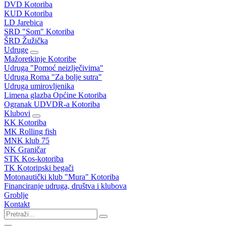
DVD Kotoriba
KUD Kotoriba
LD Jarebica
SRD "Som" Kotoriba
ŠRD Žužička
Udruge
Mažoretkinje Kotoribe
Udruga "Pomoć neizlječivima"
Udruga Roma "Za bolje sutra"
Udruga umirovljenika
Limena glazba Općine Kotoriba
Ogranak UDVDR-a Kotoriba
Klubovi
KK Kotoriba
MK Rolling fish
MNK klub 75
NK Graničar
STK Kos-kotoriba
TK Kotoripski begači
Motonautički klub "Mura" Kotoriba
Financiranje udruga, društva i klubova
Groblje
Kontakt