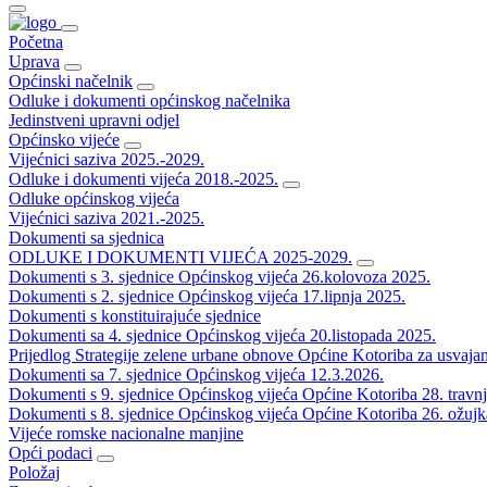
Početna
Uprava
Općinski načelnik
Odluke i dokumenti općinskog načelnika
Jedinstveni upravni odjel
Općinsko vijeće
Vijećnici saziva 2025.-2029.
Odluke i dokumenti vijeća 2018.-2025.
Odluke općinskog vijeća
Vijećnici saziva 2021.-2025.
Dokumenti sa sjednica
ODLUKE I DOKUMENTI VIJEĆA 2025-2029.
Dokumenti s 3. sjednice Općinskog vijeća 26.kolovoza 2025.
Dokumenti s 2. sjednice Općinskog vijeća 17.lipnja 2025.
Dokumenti s konstituirajuće sjednice
Dokumenti sa 4. sjednice Općinskog vijeća 20.listopada 2025.
Prijedlog Strategije zelene urbane obnove Općine Kotoriba za usvaja
Dokumenti sa 7. sjednice Općinskog vijeća 12.3.2026.
Dokumenti s 9. sjednice Općinskog vijeća Općine Kotoriba 28. travn
Dokumenti s 8. sjednice Općinskog vijeća Općine Kotoriba 26. ožujk
Vijeće romske nacionalne manjine
Opći podaci
Položaj