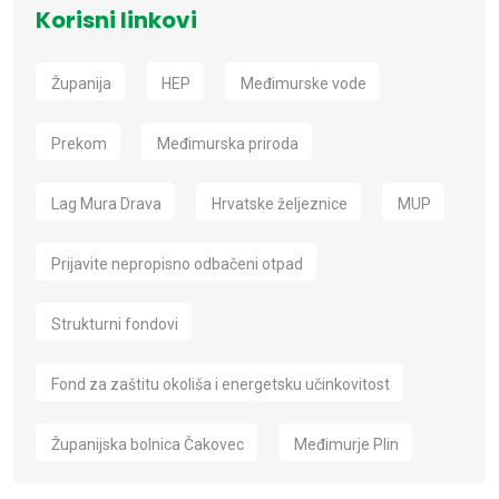
Korisni linkovi
Županija
HEP
Međimurske vode
Prekom
Međimurska priroda
Lag Mura Drava
Hrvatske željeznice
MUP
Prijavite nepropisno odbačeni otpad
Strukturni fondovi
Fond za zaštitu okoliša i energetsku učinkovitost
Županijska bolnica Čakovec
Međimurje Plin