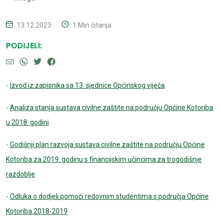
13.12.2023
1 Min čitanja
PODIJELI:
-
Izvod iz zapisnika sa 13. sjednice Općinskog vijeća
-
Analiza stanja sustava civilne zaštite na području Općine Kotoriba
u 2018. godini
-
Godišnji plan razvoja sustava civilne zaštite na području Općine
Kotoriba za 2019. godinu s financijskim učincima za trogodišnje
razdoblje
-
Odluka o dodjeli pomoći redovnim studentima s područja Općine
Kotoriba 2018-2019