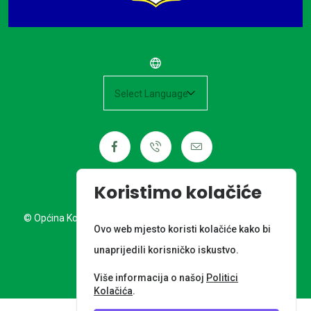
Powered by
Koristimo kolačiće
© Općina Kotoriba. Sva prava pridržana. Izrada web stranice:
Ovo web mjesto koristi kolačiće kako bi
Nordia grupa d.o.o.
unaprijedili korisničko iskustvo.
META PODACI
Više informacija o našoj
Politici
Kolačića
.