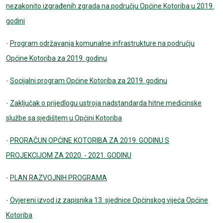
nezakonito izgrađenih zgrada na području Općine Kotoriba u 2019.
godini
-
Program održavanja komunalne infrastrukture na području
Općine Kotoriba za 2019. godinu
-
Socijalni program Općine Kotoriba za 2019. godinu
-
Zaključak o prijedlogu ustroja nadstandarda hitne medicinske
službe sa sjedištem u Općini Kotoriba
-
PRORAČUN OPĆINE KOTORIBA ZA 2019. GODINU S
PROJEKCIJOM ZA 2020. - 2021. GODINU
-
PLAN RAZVOJNIH PROGRAMA
-
Ovjereni izvod iz zapisnika 13. sjednice Općinskog vijeća Općine
Kotoriba