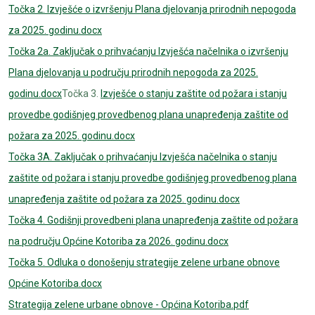
Točka 2. Izvješće o izvršenju Plana djelovanja prirodnih nepogoda
za 2025. godinu.docx
Točka 2a. Zaključak o prihvaćanju Izvješća načelnika o izvršenju
Plana djelovanja u području prirodnih nepogoda za 2025.
godinu.docx
Točka 3.
Izvješće o stanju zaštite od požara i stanju
provedbe godišnjeg provedbenog plana unapređenja zaštite od
požara za 2025. godinu.docx
Točka 3A. Zaključak o prihvaćanju Izvješća načelnika o stanju
zaštite od požara i stanju provedbe godišnjeg provedbenog plana
unapređenja zaštite od požara za 2025. godinu.docx
Točka 4. Godišnji provedbeni plana unapređenja zaštite od požara
na području Općine Kotoriba za 2026. godinu.docx
Točka 5. Odluka o donošenju strategije zelene urbane obnove
Općine Kotoriba.docx
Strategija zelene urbane obnove - Općina Kotoriba.pdf