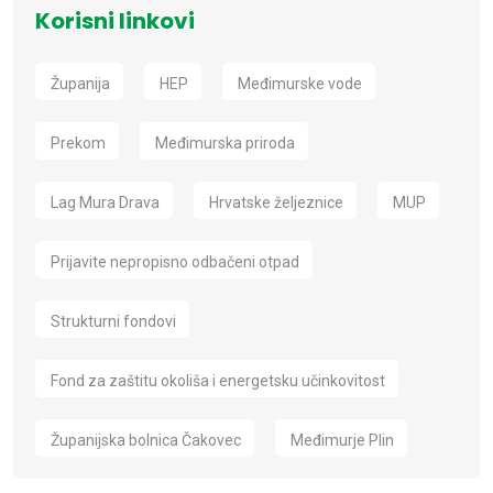
Korisni linkovi
Županija
HEP
Međimurske vode
Prekom
Međimurska priroda
Lag Mura Drava
Hrvatske željeznice
MUP
Prijavite nepropisno odbačeni otpad
Strukturni fondovi
Fond za zaštitu okoliša i energetsku učinkovitost
Županijska bolnica Čakovec
Međimurje Plin