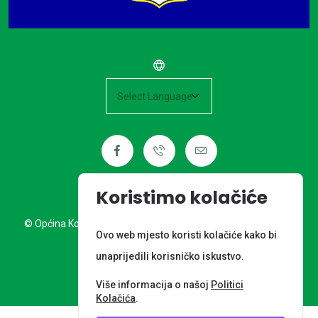
Powered by
Koristimo kolačiće
© Općina Kotoriba. Sva prava pridržana. Izrada web stranice:
Ovo web mjesto koristi kolačiće kako bi
Nordia grupa d.o.o.
unaprijedili korisničko iskustvo.
META PODACI
Više informacija o našoj
Politici
Kolačića
.