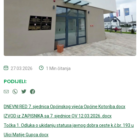
27.03.2026
1 Min čitanja
PODIJELI:
DNEVNI RED 7. sjednica Općinskog vijeća Općine Kotoriba.docx
IZVOD iz ZAPISNIKA sa 7. sjednice OV 12.03.2026..docx
Točka 1. Odluka o ukidanju statusa javnog dobra ceste k.č.br. 193 u
Ulici Matije Gupca.docx