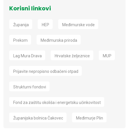
Korisni linkovi
Županija
HEP
Međimurske vode
Prekom
Međimurska priroda
Lag Mura Drava
Hrvatske željeznice
MUP
Prijavite nepropisno odbačeni otpad
Strukturni fondovi
Fond za zaštitu okoliša i energetsku učinkovitost
Županijska bolnica Čakovec
Međimurje Plin