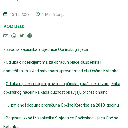
13.12.2023
1 Min čitanja
PODIJELI:
-
Izvod iz zapisnika 9. sjednice Općinskog vijeća
-
Odluka o koeficijentima za obračun plaće službenika i
namještenika u Jedinstvenom upravnom odjelu Općine Kotoriba
-
Odluka o plaći i drugim pravima općinskog načelnika i zamjenika
općinskog načelnika kada dužnost obavljaju profesionalno
-
1. Izmjene i dopune proračuna Općine Kotoriba za 2018. godinu
-
Potpisan Izvod iz zapisnika 9. sjednice Općinskog vijeća Općine
Kotoriba