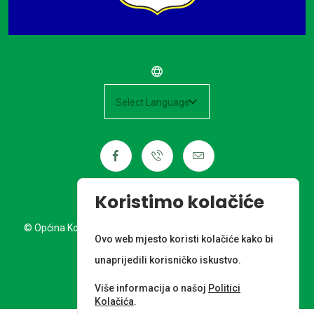
Powered by
Koristimo kolačiće
© Općina Kotoriba. Sva prava pridržana. Izrada web stranice:
Ovo web mjesto koristi kolačiće kako bi
Nordia grupa d.o.o.
unaprijedili korisničko iskustvo.
META PODACI
Više informacija o našoj
Politici
Kolačića
.