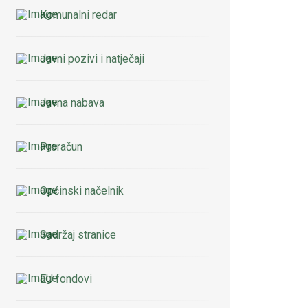
Komunalni redar
Javni pozivi i natječaji
Javna nabava
Proračun
Općinski načelnik
Sadržaj stranice
EU fondovi