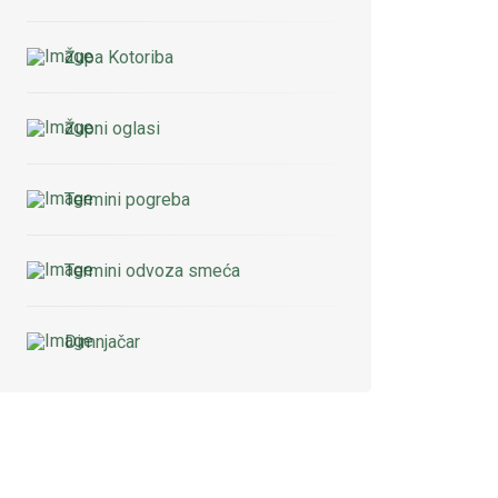
Župa Kotoriba
Župni oglasi
Termini pogreba
Termini odvoza smeća
Dimnjačar