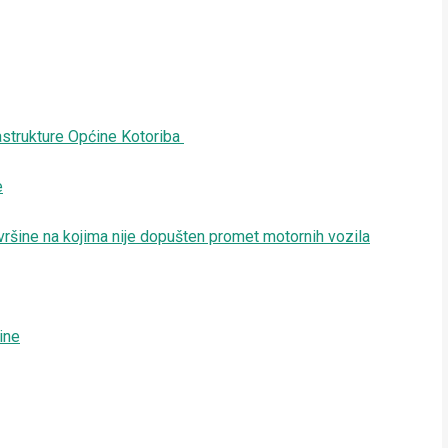
astrukture Općine Kotoriba
e
vršine na kojima nije dopušten promet motornih vozila
ine