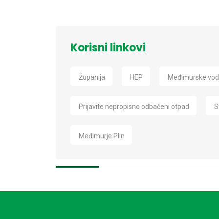
Korisni linkovi
Županija
HEP
Međimurske vo
Prijavite nepropisno odbačeni otpad
S
Međimurje Plin