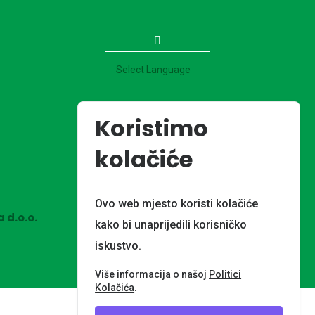
Powered by
Koristimo
kolačiće
Ovo web mjesto koristi kolačiće
 d.o.o.
kako bi unaprijedili korisničko
iskustvo.
Više informacija o našoj
Politici
Kolačića
.