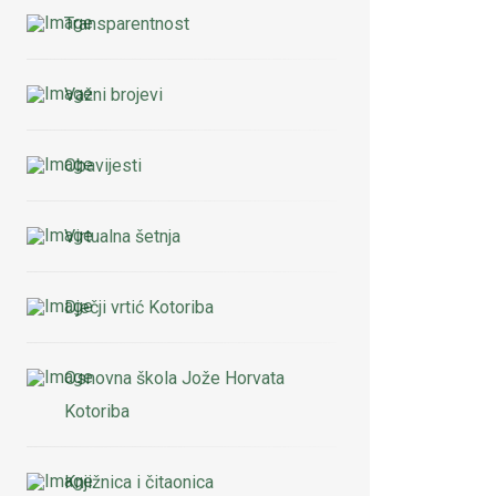
Transparentnost
Važni brojevi
Obavijesti
Virtualna šetnja
Dječji vrtić Kotoriba
Osnovna škola Jože Horvata
Kotoriba
Knjižnica i čitaonica