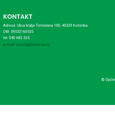
KONTAKT
Adresa: Ulica kralja Tomislava 100, 40329 Kotoriba
OIB: 59532160535
tel: 040 682 265
e-mail: opcina@kotoriba.hr
© Općin