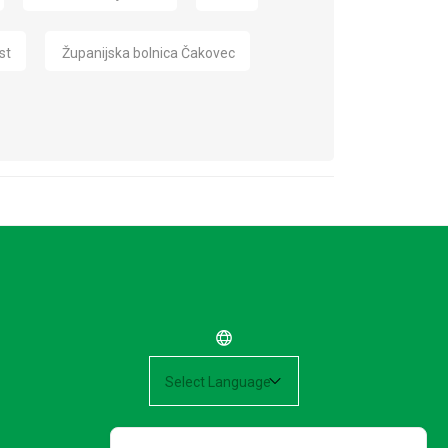
st
Županijska bolnica Čakovec
Powered by