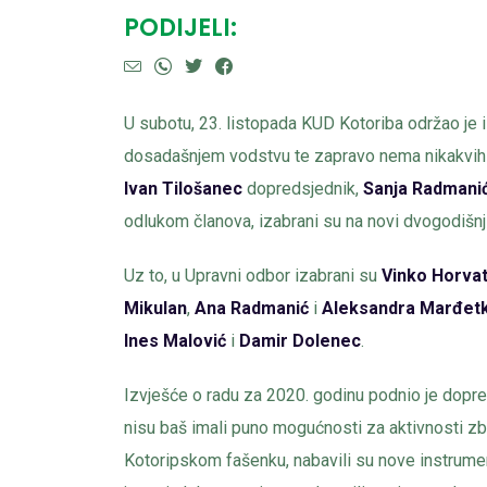
PODIJELI:
U subotu, 23. listopada KUD Kotoriba održao je 
dosadašnjem vodstvu te zapravo nema nikakvih
Ivan
Tilošanec
dopredsjednik,
Sanja
Radmani
odlukom članova, izabrani su na novi dvogodišnj
Uz to, u Upravni odbor izabrani su
Vinko
Horva
Mikulan
,
Ana
Radmanić
i
Aleksandra
Marđet
Ines
Malović
i
Damir
Dolenec
.
Izvješće o radu za 2020. godinu podnio je dopre
nisu baš imali puno mogućnosti za aktivnosti zb
Kotoripskom fašenku, nabavili su nove instrumen