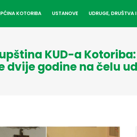
PĆINA KOTORIBA
USTANOVE
UDRUGE, DRUŠTVA I
upština KUD-a Kotoriba: 
e dvije godine na čelu u