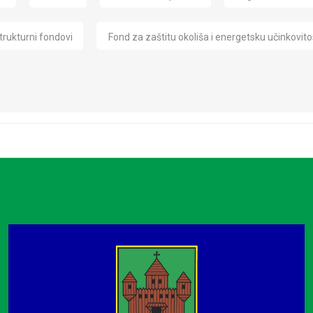
trukturni fondovi
Fond za zaštitu okoliša i energetsku učinkovito