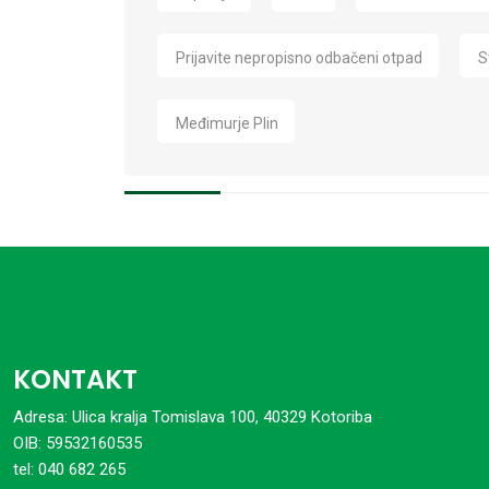
Prijavite nepropisno odbačeni otpad
S
Međimurje Plin
KONTAKT
Adresa: Ulica kralja Tomislava 100, 40329 Kotoriba
OIB: 59532160535
tel: 040 682 265