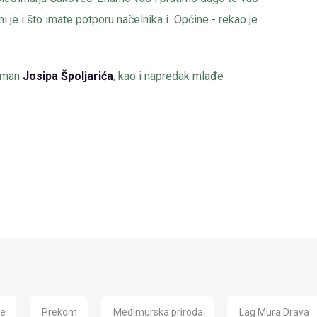
 je i što imate potporu načelnika i Općine - rekao je
ažman
Josipa
Špoljarića
, kao i napredak mlađe
de
Prekom
Međimurska priroda
Lag Mura Drava