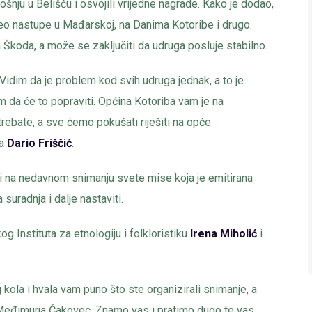
ošnju u Belišću i osvojili vrijedne nagrade. Kako je dodao,
aveo nastupe u Mađarskoj, na Danima Kotoribe i drugo.
a Škoda, a može se zaključiti da udruga posluje stabilno.
 Vidim da je problem kod svih udruga jednak, a to je
 da će to popraviti. Općina Kotoriba vam je na
 trebate, a sve ćemo pokušati riješiti na opće
ba
Dario Friščić
.
li na nedavnom snimanju svete mise koja je emitirana
uradnja i dalje nastaviti.
og Instituta za etnologiju i folkloristiku
Irena Miholić
i
 kola i hvala vam puno što ste organizirali snimanje, a
eđimurja Čakovec. Znamo vas i pratimo dugo te vas