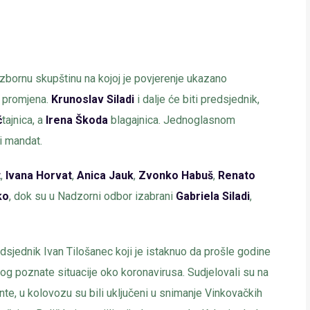
izbornu skupštinu na kojoj je povjerenje ukazano
 promjena.
Krunoslav
Siladi
i dalje će biti predsjednik,
ć
tajnica, a
Irena
Škoda
blagajnica. Jednoglasnom
i mandat.
t
,
Ivana
Horvat
,
Anica
Jauk
,
Zvonko
Habuš
,
Renato
ko
, dok su u Nadzorni odbor izabrani
Gabriela
Siladi
,
dsjednik Ivan Tilošanec koji je istaknuo da prošle godine
og poznate situacije oko koronavirusa. Sudjelovali su na
te, u kolovozu su bili uključeni u snimanje Vinkovačkih