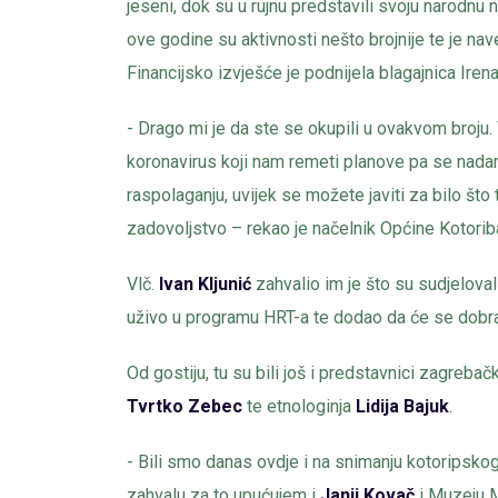
jeseni, dok su u rujnu predstavili svoju narodnu n
ove godine su aktivnosti nešto brojnije te je n
Financijsko izvješće je podnijela blagajnica Iren
- Drago mi je da ste se okupili u ovakvom broju.
koronavirus koji nam remeti planove pa se nadam
raspolaganju, uvijek se možete javiti za bilo što
zadovoljstvo – rekao je načelnik Općine Kotori
Vlč.
Ivan
Kljunić
zahvalio im je što su sudjelova
uživo u programu HRT-a te dodao da će se dobra s
Od gostiju, tu su bili još i predstavnici zagrebačk
Tvrtko Zebec
te etnologinja
Lidija Bajuk
.
- Bili smo danas ovdje i na snimanju kotoripskog
zahvalu za to upućujem i
Janji
Kovač
i Muzeju M