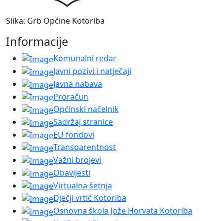
Slika: Grb Općine Kotoriba
Informacije
Komunalni redar
Javni pozivi i natječaji
Javna nabava
Proračun
Općinski načelnik
Sadržaj stranice
EU fondovi
Transparentnost
Važni brojevi
Obavijesti
Virtualna šetnja
Dječji vrtić Kotoriba
Osnovna škola Jože Horvata Kotoriba