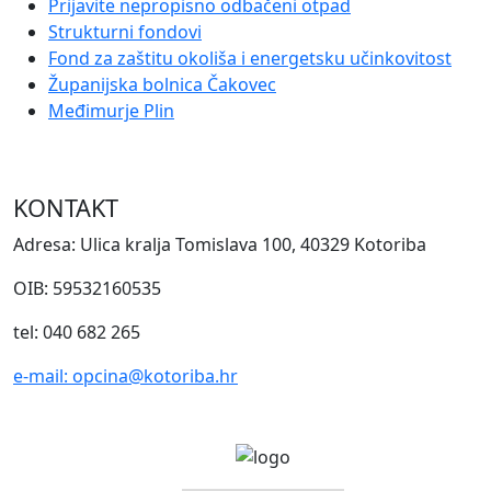
Prijavite nepropisno odbačeni otpad
Strukturni fondovi
Fond za zaštitu okoliša i energetsku učinkovitost
Županijska bolnica Čakovec
Međimurje Plin
KONTAKT
Adresa: Ulica kralja Tomislava 100, 40329 Kotoriba
OIB: 59532160535
tel: 040 682 265
e-mail: opcina@kotoriba.hr