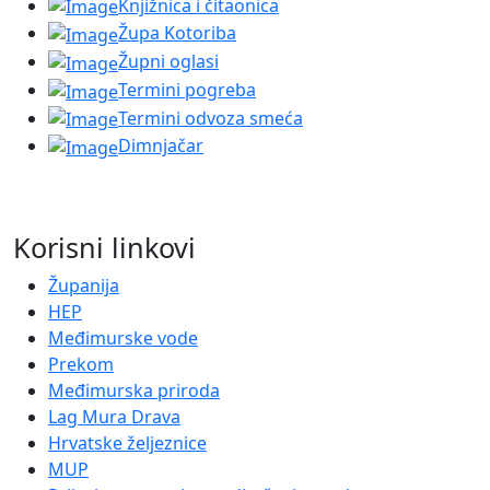
Knjižnica i čitaonica
Župa Kotoriba
Župni oglasi
Termini pogreba
Termini odvoza smeća
Dimnjačar
Korisni linkovi
Županija
HEP
Međimurske vode
Prekom
Međimurska priroda
Lag Mura Drava
Hrvatske željeznice
MUP