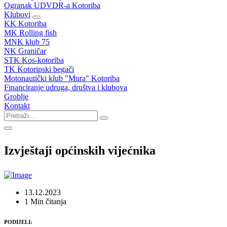
Ogranak UDVDR-a Kotoriba
Klubovi
KK Kotoriba
MK Rolling fish
MNK klub 75
NK Graničar
STK Kos-kotoriba
TK Kotoripski begači
Motonautički klub "Mura" Kotoriba
Financiranje udruga, društva i klubova
Groblje
Kontakt
Izvještaji općinskih vijećnika
13.12.2023
1 Min čitanja
PODIJELI: