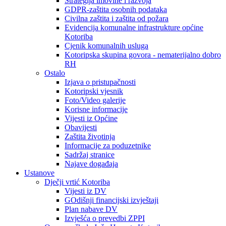
Strategija imovine i razvoja
GDPR-zaštita osobnih podataka
Civilna zaštita i zaštita od požara
Evidencija komunalne infrastrukture općine
Kotoriba
Cjenik komunalnih usluga
Kotoripska skupina govora - nematerijalno dobro
RH
Ostalo
Izjava o pristupačnosti
Kotoripski vjesnik
Foto/Video galerije
Korisne informacije
Vijesti iz Općine
Obavijesti
Zaštita životinja
Informacije za poduzetnike
Sadržaj stranice
Najave događaja
Ustanove
Dječji vrtić Kotoriba
Vijesti iz DV
GOdišnji financijski izvještaji
Plan nabave DV
Izvješća o prevedbi ZPPI