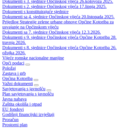
Dokumenti s 3. sjednice Općinskog vijeća 26.kolovoza 2025.
Dokumenti s 2. sjednice Općinskog vijeća 17.lipnja 2025.
Dokumenti s konstituirajuće sjednice
Dokumenti sa 4. sjednice Općinskog vijeća 20.listopada 2025.
Prijedlog Strategije zelene urbane obnove Općine Kotoriba za
usvajanje na Općinskom vijeću
Dokumenti sa 7. sjednice Općinskog vijeća 12.3.2026.
Dokumenti s 9. sjednice Općinskog vijeća Općine Kotoriba 28.
travnja 2026.
Dokumenti s 8. sjednice Općinskog vijeća Općine Kotoriba 26.
ožujka 2026.
Vijeće romske nacionalne manjine
Opći podaci
Položaj
Zastava i grb
Općina Kotoriba
Važni dokumenti
Savjetovanja s javnošću
Plan savjetovanja s javnošću
Javna nabava
Zaštita okoliša i otpad
EU fondovi
Godišnji financijski izvještaji
Proračun
Prostorni plan