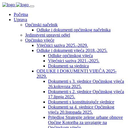
Početna
Uprava
Općinski načelnik
Odluke i dokumenti općinskog načelnika
Jedinstveni upravni odjel
Općinsko vijeće
Vijećnici saziva 2025.-2029.
Odluke i dokumenti vijeća 2018.-2025.
Odluke općinskog vijeća
Vijećnici saziva 2021.-2025.
Dokumenti sa sjednica
ODLUKE I DOKUMENTI VIJEĆA 2025-
2029.
Dokumenti s 3. sjednice Općinskog vijeća
26.kolovoza 2025.
Dokumenti s 2. sjednice Općinskog vijeća
17.lipnja 2025.
Dokumenti s konstituirajuće sjednice
Dokumenti sa 4. sjednice Općinskog
vijeća 20.listopada 2025.
Prijedlog Strategije zelene urbane obnove
Općine Kotoriba za usvajanje na
Općinskom vijeću