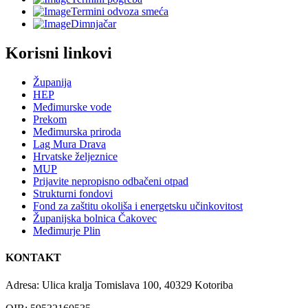
Termini odvoza smeća
Dimnjačar
Korisni linkovi
Županija
HEP
Međimurske vode
Prekom
Međimurska priroda
Lag Mura Drava
Hrvatske željeznice
MUP
Prijavite nepropisno odbačeni otpad
Strukturni fondovi
Fond za zaštitu okoliša i energetsku učinkovitost
Županijska bolnica Čakovec
Međimurje Plin
KONTAKT
Adresa: Ulica kralja Tomislava 100, 40329 Kotoriba