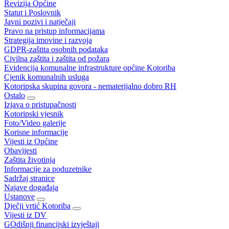
Revizija Općine
Statut i Poslovnik
Javni pozivi i natječaji
Pravo na pristup informacijama
Strategija imovine i razvoja
GDPR-zaštita osobnih podataka
Civilna zaštita i zaštita od požara
Evidencija komunalne infrastrukture općine Kotoriba
Cjenik komunalnih usluga
Kotoripska skupina govora - nematerijalno dobro RH
Ostalo
Izjava o pristupačnosti
Kotoripski vjesnik
Foto/Video galerije
Korisne informacije
Vijesti iz Općine
Obavijesti
Zaštita životinja
Informacije za poduzetnike
Sadržaj stranice
Najave događaja
Ustanove
Dječji vrtić Kotoriba
Vijesti iz DV
GOdišnji financijski izvještaji