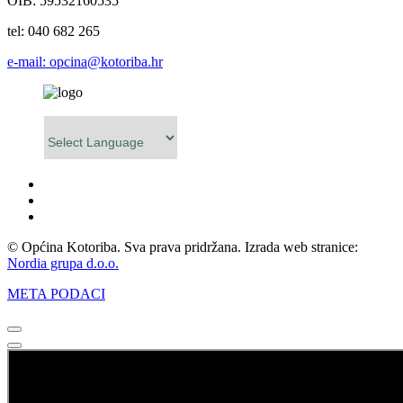
OIB: 59532160535
tel: 040 682 265
e-mail: opcina@kotoriba.hr
Powered by
© Općina Kotoriba. Sva prava pridržana. Izrada web stranice:
Nordia grupa d.o.o.
META PODACI