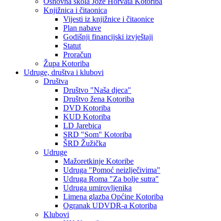
Osnovna škola Jože Horvata Kotoriba
Knjižnica i čitaonica
Vijesti iz knjižnice i čitaonice
Plan nabave
Godišnji financijski izvještaji
Statut
Proračun
Župa Kotoriba
Udruge, društva i klubovi
Društva
Društvo "Naša djeca"
Društvo žena Kotoriba
DVD Kotoriba
KUD Kotoriba
LD Jarebica
SRD "Som" Kotoriba
ŠRD Žužička
Udruge
Mažoretkinje Kotoribe
Udruga "Pomoć neizlječivima"
Udruga Roma "Za bolje sutra"
Udruga umirovljenika
Limena glazba Općine Kotoriba
Ogranak UDVDR-a Kotoriba
Klubovi