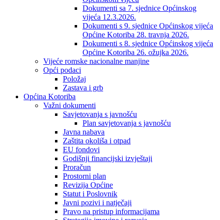
Dokumenti sa 7. sjednice Općinskog
vijeća 12.3.2026.
Dokumenti s 9. sjednice Općinskog vijeća
Općine Kotoriba 28. travnja 2026.
Dokumenti s 8. sjednice Općinskog vijeća
Općine Kotoriba 26. ožujka 2026.
Vijeće romske nacionalne manjine
Opći podaci
Položaj
Zastava i grb
Općina Kotoriba
Važni dokumenti
Savjetovanja s javnošću
Plan savjetovanja s javnošću
Javna nabava
Zaštita okoliša i otpad
EU fondovi
Godišnji financijski izvještaji
Proračun
Prostorni plan
Revizija Općine
Statut i Poslovnik
Javni pozivi i natječaji
Pravo na pristup informacijama