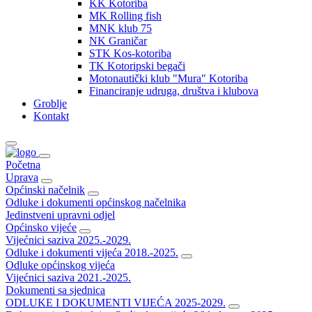
KK Kotoriba
MK Rolling fish
MNK klub 75
NK Graničar
STK Kos-kotoriba
TK Kotoripski begači
Motonautički klub "Mura" Kotoriba
Financiranje udruga, društva i klubova
Groblje
Kontakt
Početna
Uprava
Općinski načelnik
Odluke i dokumenti općinskog načelnika
Jedinstveni upravni odjel
Općinsko vijeće
Vijećnici saziva 2025.-2029.
Odluke i dokumenti vijeća 2018.-2025.
Odluke općinskog vijeća
Vijećnici saziva 2021.-2025.
Dokumenti sa sjednica
ODLUKE I DOKUMENTI VIJEĆA 2025-2029.