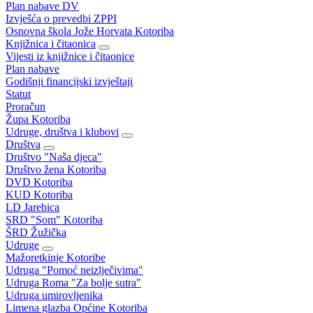
Plan nabave DV
Izvješća o prevedbi ZPPI
Osnovna škola Jože Horvata Kotoriba
Knjižnica i čitaonica
Vijesti iz knjižnice i čitaonice
Plan nabave
Godišnji financijski izvještaji
Statut
Proračun
Župa Kotoriba
Udruge, društva i klubovi
Društva
Društvo "Naša djeca"
Društvo žena Kotoriba
DVD Kotoriba
KUD Kotoriba
LD Jarebica
SRD "Som" Kotoriba
ŠRD Žužička
Udruge
Mažoretkinje Kotoribe
Udruga "Pomoć neizlječivima"
Udruga Roma "Za bolje sutra"
Udruga umirovljenika
Limena glazba Općine Kotoriba