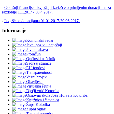
-
Godišnji financijski izvještaj i Izvješće o primljenim donacijama za
razdoblje 1.1.2017 - 30.4.2017.
-
Izvješće o donacijama 01.01.2017-30.06.2017.
Informacije
Komunalni redar
Javni pozivi i natječaji
Javna nabava
Proračun
Općinski načelnik
Sadržaj stranice
EU fondovi
Transparentnost
Važni brojevi
Obavijesti
Virtualna šetnja
Dječji vrtić Kotoriba
Osnovna škola Jože Horvata Kotoriba
Knjižnica i čitaonica
Župa Kotoriba
Župni oglasi
Termini pogreba