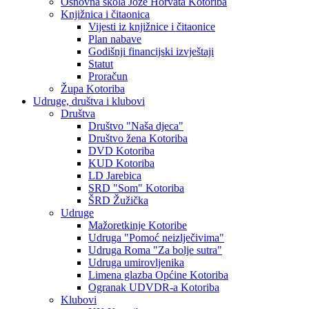
Osnovna škola Jože Horvata Kotoriba
Knjižnica i čitaonica
Vijesti iz knjižnice i čitaonice
Plan nabave
Godišnji financijski izvještaji
Statut
Proračun
Župa Kotoriba
Udruge, društva i klubovi
Društva
Društvo "Naša djeca"
Društvo žena Kotoriba
DVD Kotoriba
KUD Kotoriba
LD Jarebica
SRD "Som" Kotoriba
ŠRD Žužička
Udruge
Mažoretkinje Kotoribe
Udruga "Pomoć neizlječivima"
Udruga Roma "Za bolje sutra"
Udruga umirovljenika
Limena glazba Općine Kotoriba
Ogranak UDVDR-a Kotoriba
Klubovi