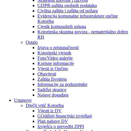
Strategija imovine i razvoja
GDPR-zaštita osobnih podataka
Civilna zaštita i zaštita od požara
Evidencija komunalne infrastrukture općine
Kotoriba
Cjenik komunalnih usluga
Kotoripska skupina govora - nematerijalno dobro
RH
Ostalo
Izjava o pristupačnosti
Kotoripski vjesnik
Foto/Video galerije
Korisne informacije
Vijesti iz Općine
Obavijesti
Zaštita životinja
Informacije za poduzetnike
Sadržaj stranice
Najave događaja
Ustanove
Dječji vrtić Kotoriba
Vijesti iz DV
GOdišnji financijski izvještaji
Plan nabave DV
Izvješća o prevedbi ZPPI