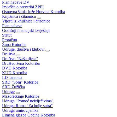
Plan nabave DV
Izvješća o prevedbi ZPPI
Osnovna škola Jože Horvata Kotoriba
Knjižnica i čitaonica
Vijesti iz knjižnice i čitaonice
Plan nabave
Godišnji financijski izvještaji
Statut
Proračun
Župa Kotoriba
Udruge, društva i klubovi
Društva
Društvo "Naša djeca"
Društvo žena Kotoriba
DVD Kotoriba
KUD Kotoriba
LD Jarebica
SRD "Som" Kotoriba
ŠRD Žužička
Udruge
Mažoretkinje Kotoribe
Udruga "Pomoć neizlječivima"
Udruga Roma "Za bolje sutra"
Udruga umirovljenika
Limena glazba Općine Kotoriba