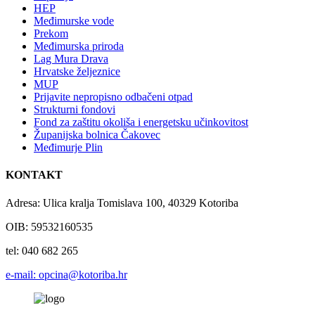
HEP
Međimurske vode
Prekom
Međimurska priroda
Lag Mura Drava
Hrvatske željeznice
MUP
Prijavite nepropisno odbačeni otpad
Strukturni fondovi
Fond za zaštitu okoliša i energetsku učinkovitost
Županijska bolnica Čakovec
Međimurje Plin
KONTAKT
Adresa: Ulica kralja Tomislava 100, 40329 Kotoriba
OIB: 59532160535
tel: 040 682 265
e-mail: opcina@kotoriba.hr