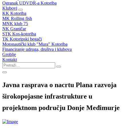
Ogranak UDVDR-a Kotoriba
Klubovi
KK Kotoriba
MK Rolling fish
MNK klub 75
NK Graničar
STK Kos-kotoriba
TK Kotoripski begači
Motonautički klub "Mura" Kotoriba
Financiranje udruga, društva i klubova
Groblje
Kontakt
Javna rasprava o nacrtu Plana razvoja
širokopojasne infrastrukture u
projektnom području Donje Međimurje