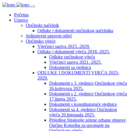
Početna
Uprava
Općinski načelnik
Odluke i dokumenti općinskog načelnika
Jedinstveni upravni odjel
Općinsko vijeće
Vijećnici saziva 2025.-2029.
Odluke i dokumenti vijeća 2018.-2025.
Odluke općinskog vijeća
Vijećnici saziva 2021.-2025.
Dokumenti sa sjednica
ODLUKE I DOKUMENTI VIJEĆA 2025-
2029.
Dokumenti s 3. sjednice Općinskog vijeća
26.kolovoza 2025.
Dokumenti s 2. sjednice Općinskog vijeća
17.lipnja 2025.
Dokumenti s konstituirajuće sjednice
Dokumenti sa 4. sjednice Općinskog
vijeća 20.listopada 2025.
Prijedlog Strategije zelene urbane obnove
Općine Kotoriba za usvajanje na
Općinskom vijeću