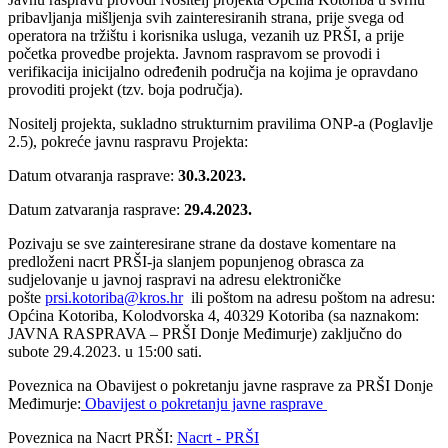
pribavljanja mišljenja svih zainteresiranih strana, prije svega od
operatora na tržištu i korisnika usluga, vezanih uz PRŠI, a prije
početka provedbe projekta. Javnom raspravom se provodi i
verifikacija inicijalno određenih područja na kojima je opravdano
provoditi projekt (tzv. boja područja).
Nositelj projekta, sukladno strukturnim pravilima ONP-a (Poglavlje
2.5), pokreće javnu raspravu Projekta:
Datum otvaranja rasprave:
30.3.2023.
Datum zatvaranja rasprave:
29.4.2023.
Pozivaju se sve zainteresirane strane da dostave komentare na
predloženi nacrt PRŠI-ja slanjem popunjenog obrasca za
sudjelovanje u javnoj raspravi na adresu elektroničke
pošte
prsi.kotoriba@kros.hr
ili poštom na adresu poštom na adresu:
Općina Kotoriba, Kolodvorska 4, 40329 Kotoriba (sa naznakom:
JAVNA RASPRAVA – PRŠI Donje Međimurje) zaključno do
subote 29.4.2023. u 15:00 sati.
Poveznica na Obavijest o pokretanju javne rasprave za PRŠI Donje
Međimurje:
Obavijest o pokretanju javne rasprave
Poveznica na Nacrt PRŠI:
Nacrt - PRŠI