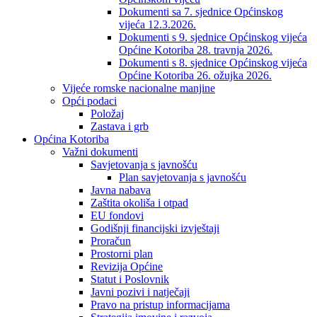
Dokumenti sa 7. sjednice Općinskog
vijeća 12.3.2026.
Dokumenti s 9. sjednice Općinskog vijeća
Općine Kotoriba 28. travnja 2026.
Dokumenti s 8. sjednice Općinskog vijeća
Općine Kotoriba 26. ožujka 2026.
Vijeće romske nacionalne manjine
Opći podaci
Položaj
Zastava i grb
Općina Kotoriba
Važni dokumenti
Savjetovanja s javnošću
Plan savjetovanja s javnošću
Javna nabava
Zaštita okoliša i otpad
EU fondovi
Godišnji financijski izvještaji
Proračun
Prostorni plan
Revizija Općine
Statut i Poslovnik
Javni pozivi i natječaji
Pravo na pristup informacijama