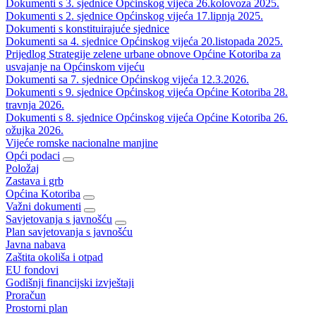
Dokumenti s 3. sjednice Općinskog vijeća 26.kolovoza 2025.
Dokumenti s 2. sjednice Općinskog vijeća 17.lipnja 2025.
Dokumenti s konstituirajuće sjednice
Dokumenti sa 4. sjednice Općinskog vijeća 20.listopada 2025.
Prijedlog Strategije zelene urbane obnove Općine Kotoriba za
usvajanje na Općinskom vijeću
Dokumenti sa 7. sjednice Općinskog vijeća 12.3.2026.
Dokumenti s 9. sjednice Općinskog vijeća Općine Kotoriba 28.
travnja 2026.
Dokumenti s 8. sjednice Općinskog vijeća Općine Kotoriba 26.
ožujka 2026.
Vijeće romske nacionalne manjine
Opći podaci
Položaj
Zastava i grb
Općina Kotoriba
Važni dokumenti
Savjetovanja s javnošću
Plan savjetovanja s javnošću
Javna nabava
Zaštita okoliša i otpad
EU fondovi
Godišnji financijski izvještaji
Proračun
Prostorni plan