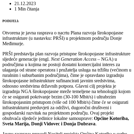
21.12.2023
1 Min čitanja
PODIJELI:
Otvorena je javna rasprava o nacrtu Plana razvoja širokopojasne
infrastrukture (u nastavku: PRŠI) u projektnom području Donje
Međimurje.
PRŠI predstavlja plan razvoja pristupne širokopojasne infrastrukture
sljedeće generacije (engl.
Next Generation Access
– NGA) u
područjima u kojima ne postoji dostatni komercijalni interes za
ulaganja od strane operatora i pružatelja usluga na tržištu (većinom u
ruralnim i suburbanim područjima), čime je opravdano izgradnju
širokopojasne infrastrukture sufinancirati javnim sredstvima,
odnosno sredstvima državnih potpora. Glavni cilj projekta je
izgradnja NGA širokopojasne mreže temeljene na tehnologiji kojom
će se osigurati pokrivanje brzim (30-100 Mbit/s) i ultrabrzim
širokopojasnim pristupom (više od 100 Mbit/s) čime će se osigurati
infrastrukturni preduvjeti za održivi, dugoročni društveni i
gospodarski razvitak na projektnom području. Ovaj projekt
obuhvaća sljedeće jedinice lokalne samouprave:
Općine Kotoriba,
Sveta Marija, Donji Vidovec i Donja Dubrava
.
Javnu raspravu provodi Nositelj projekta Općina Kotoriba u svrhu