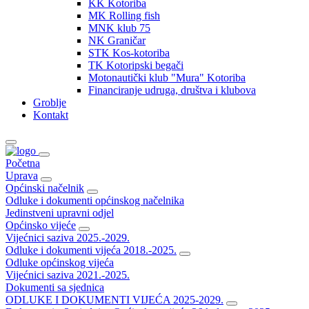
KK Kotoriba
MK Rolling fish
MNK klub 75
NK Graničar
STK Kos-kotoriba
TK Kotoripski begači
Motonautički klub "Mura" Kotoriba
Financiranje udruga, društva i klubova
Groblje
Kontakt
Početna
Uprava
Općinski načelnik
Odluke i dokumenti općinskog načelnika
Jedinstveni upravni odjel
Općinsko vijeće
Vijećnici saziva 2025.-2029.
Odluke i dokumenti vijeća 2018.-2025.
Odluke općinskog vijeća
Vijećnici saziva 2021.-2025.
Dokumenti sa sjednica
ODLUKE I DOKUMENTI VIJEĆA 2025-2029.