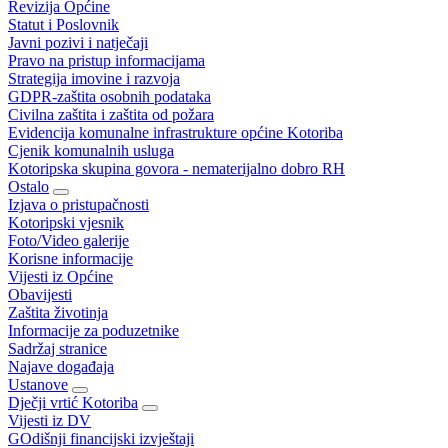
Revizija Općine
Statut i Poslovnik
Javni pozivi i natječaji
Pravo na pristup informacijama
Strategija imovine i razvoja
GDPR-zaštita osobnih podataka
Civilna zaštita i zaštita od požara
Evidencija komunalne infrastrukture općine Kotoriba
Cjenik komunalnih usluga
Kotoripska skupina govora - nematerijalno dobro RH
Ostalo
Izjava o pristupačnosti
Kotoripski vjesnik
Foto/Video galerije
Korisne informacije
Vijesti iz Općine
Obavijesti
Zaštita životinja
Informacije za poduzetnike
Sadržaj stranice
Najave događaja
Ustanove
Dječji vrtić Kotoriba
Vijesti iz DV
GOdišnji financijski izvještaji