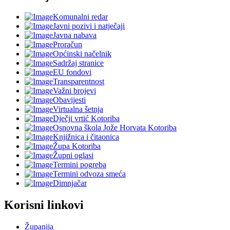
Komunalni redar
Javni pozivi i natječaji
Javna nabava
Proračun
Općinski načelnik
Sadržaj stranice
EU fondovi
Transparentnost
Važni brojevi
Obavijesti
Virtualna šetnja
Dječji vrtić Kotoriba
Osnovna škola Jože Horvata Kotoriba
Knjižnica i čitaonica
Župa Kotoriba
Župni oglasi
Termini pogreba
Termini odvoza smeća
Dimnjačar
Korisni linkovi
Županija