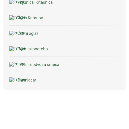
Knjižnica i čitaonica
Župa Kotoriba
Župni oglasi
Termini pogreba
Termini odvoza smeća
Dimnjačar