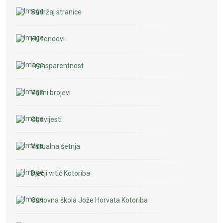
Sadržaj stranice
EU fondovi
Transparentnost
Važni brojevi
Obavijesti
Virtualna šetnja
Dječji vrtić Kotoriba
Osnovna škola Jože Horvata Kotoriba