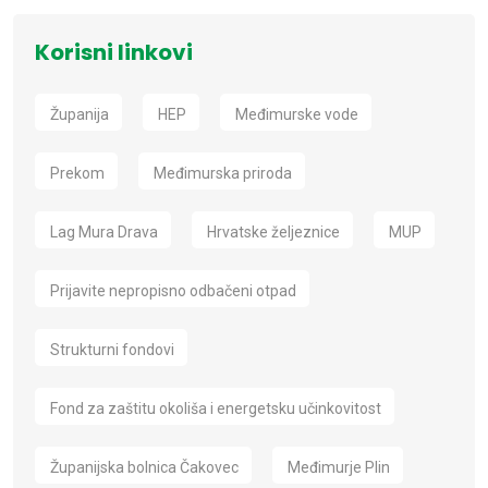
Korisni linkovi
Županija
HEP
Međimurske vode
Prekom
Međimurska priroda
Lag Mura Drava
Hrvatske željeznice
MUP
Prijavite nepropisno odbačeni otpad
Strukturni fondovi
Fond za zaštitu okoliša i energetsku učinkovitost
Županijska bolnica Čakovec
Međimurje Plin