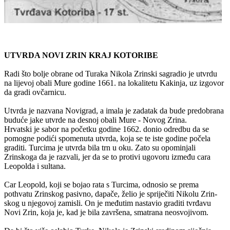
UTVRDA NOVI ZRIN KRAJ KOTORIBE
Radi što bolje obrane od Turaka Nikola Zrinski sagradio je utvrdu
na lijevoj obali Mure godine 1661. na lokalitetu Kakinja, uz izgovor
da gradi ovčarnicu.
Utvrda je nazvana Novigrad, a imala je zadatak da bude predobrana
buduće jake utvrde na desnoj obali Mure - Novog Zrina.
Hrvatski je sabor na početku godine 1662. donio odredbu da se
pomogne podići spomenuta utvrda, koja se te iste godine počela
graditi. Turcima je utvrda bila trn u oku. Zato su opominjali
Zrinskoga da je razvali, jer da se to protivi ugovoru između cara
Leopolda i sultana.
Car Leopold, koji se bojao rata s Turcima, odnosio se prema
pothvatu Zrinskog pasivno, dapače, želio je spriječiti Nikolu Zrin-
skog u njegovoj zamisli. On je međutim nastavio graditi tvrđavu
Novi Zrin, koja je, kad je bila završena, smatrana neosvojivom.