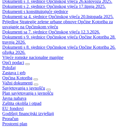
Dokumenti s 3. sjednice Općinskog vijeća 26.kolovoza 2025.
Dokumenti s 2. sjednice Općinskog vijeća 17.lipnja 2025.
Dokumenti s konstituirajuće sjednice
Dokumenti sa 4. sjednice Općinskog vijeća 20.listopada 2025.
Prijedlog Strategije zelene urbane obnove Općine Kotoriba za
usvajanje na Općinskom vijeću
Dokumenti sa 7. sjednice Općinskog vijeća 12.3.2026.
Dokumenti s 9. sjednice Općinskog vijeća Općine Kotoriba 28.
travnja 2026.
Dokumenti s 8. sjednice Općinskog vijeća Općine Kotoriba 26.
ožujka 2026.
Vijeće romske nacionalne manjine
Opći podaci
Položaj
Zastava i grb
Općina Kotoriba
Važni dokumenti
Savjetovanja s javnošću
Plan savjetovanja s javnošću
Javna nabava
Zaštita okoliša i otpad
EU fondovi
Godišnji financijski izvještaji
Proračun
Prostorni plan