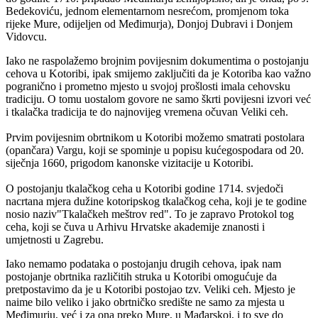
Bedekoviću, jednom elementarnom nesrećom, promjenom toka
rijeke Mure, odijeljen od Međimurja), Donjoj Dubravi i Donjem
Vidovcu.
Iako ne raspolažemo brojnim povijesnim dokumentima o postojanju
cehova u Kotoribi, ipak smijemo zaključiti da je Kotoriba kao važno
pogranično i prometno mjesto u svojoj prošlosti imala cehovsku
tradiciju. O tomu uostalom govore ne samo škrti povijesni izvori već
i tkalačka tradicija te do najnovijeg vremena očuvan Veliki ceh.
Prvim povijesnim obrtnikom u Kotoribi možemo smatrati postolara
(opančara) Vargu, koji se spominje u popisu kućegospodara od 20.
siječnja 1660, prigodom kanonske vizitacije u Kotoribi.
O postojanju tkalačkog ceha u Kotoribi godine 1714. svjedoči
nacrtana mjera dužine kotoripskog tkalačkog ceha, koji je te godine
nosio naziv"Tkalačkeh meštrov red". To je zapravo Protokol tog
ceha, koji se čuva u Arhivu Hrvatske akademije znanosti i
umjetnosti u Zagrebu.
Iako nemamo podataka o postojanju drugih cehova, ipak nam
postojanje obrtnika različitih struka u Kotoribi omogućuje da
pretpostavimo da je u Kotoribi postojao tzv. Veliki ceh. Mjesto je
naime bilo veliko i jako obrtničko središte ne samo za mjesta u
Međimurju, već i za ona preko Mure, u Mađarskoj, i to sve do