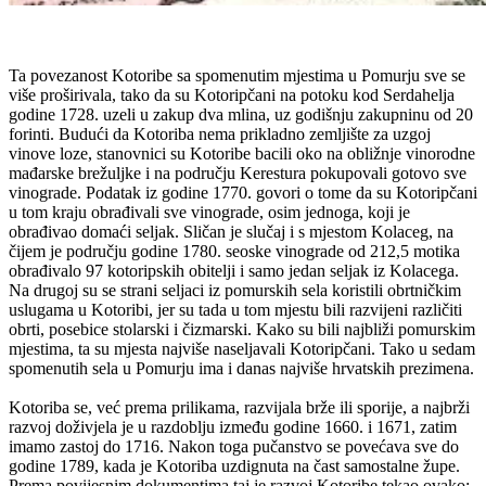
Ta povezanost Kotoribe sa spomenutim mjestima u Pomurju sve se
više proširivala, tako da su Kotoripčani na potoku kod Serdahelja
godine 1728. uzeli u zakup dva mlina, uz godišnju zakupninu od 20
forinti. Budući da Kotoriba nema prikladno zemljište za uzgoj
vinove loze, stanovnici su Kotoribe bacili oko na obližnje vinorodne
mađarske brežuljke i na području Kerestura pokupovali gotovo sve
vinograde. Podatak iz godine 1770. govori o tome da su Kotoripčani
u tom kraju obrađivali sve vinograde, osim jednoga, koji je
obrađivao domaći seljak. Sličan je slučaj i s mjestom Kolaceg, na
čijem je području godine 1780. seoske vinograde od 212,5 motika
obrađivalo 97 kotoripskih obitelji i samo jedan seljak iz Kolacega.
Na drugoj su se strani seljaci iz pomurskih sela koristili obrtničkim
uslugama u Kotoribi, jer su tada u tom mjestu bili razvijeni različiti
obrti, posebice stolarski i čizmarski. Kako su bili najbliži pomurskim
mjestima, ta su mjesta najviše naseljavali Kotoripčani. Tako u sedam
spomenutih sela u Pomurju ima i danas najviše hrvatskih prezimena.
Kotoriba se, već prema prilikama, razvijala brže ili sporije, a najbrži
razvoj doživjela je u razdoblju između godine 1660. i 1671, zatim
imamo zastoj do 1716. Nakon toga pučanstvo se povećava sve do
godine 1789, kada je Kotoriba uzdignuta na čast samostalne župe.
Prema povijesnim dokumentima taj je razvoj Kotoribe tekao ovako: