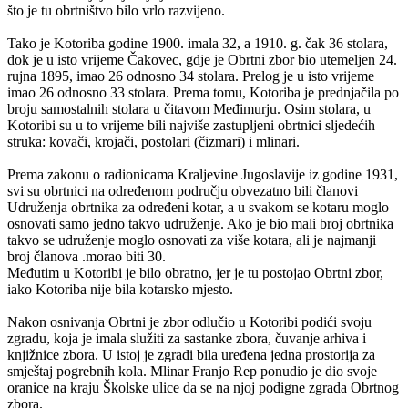
što je tu obrtništvo bilo vrlo razvijeno.
Tako je Kotoriba godine 1900. imala 32, a 1910. g. čak 36 stolara,
dok je u isto vrijeme Čakovec, gdje je Obrtni zbor bio utemeljen 24.
rujna 1895, imao 26 odnosno 34 stolara. Prelog je u isto vrijeme
imao 26 odnosno 33 stolara. Prema tomu, Kotoriba je prednjačila po
broju samostalnih stolara u čitavom Međimurju. Osim stolara, u
Kotoribi su u to vrijeme bili najviše zastupljeni obrtnici sljedećih
struka: kovači, krojači, postolari (čizmari) i mlinari.
Prema zakonu o radionicama Kraljevine Jugoslavije iz godine 1931,
svi su obrtnici na određenom području obvezatno bili članovi
Udruženja obrtnika za određeni kotar, a u svakom se kotaru moglo
osnovati samo jedno takvo udruženje. Ako je bio mali broj obrtnika
takvo se udruženje moglo osnovati za više kotara, ali je najmanji
broj članova .morao biti 30.
Međutim u Kotoribi je bilo obratno, jer je tu postojao Obrtni zbor,
iako Kotoriba nije bila kotarsko mjesto.
Nakon osnivanja Obrtni je zbor odlučio u Kotoribi podići svoju
zgradu, koja je imala služiti za sastanke zbora, čuvanje arhiva i
knjižnice zbora. U istoj je zgradi bila uređena jedna prostorija za
smještaj pogrebnih kola. Mlinar Franjo Rep ponudio je dio svoje
oranice na kraju Školske ulice da se na njoj podigne zgrada Obrtnog
zbora.