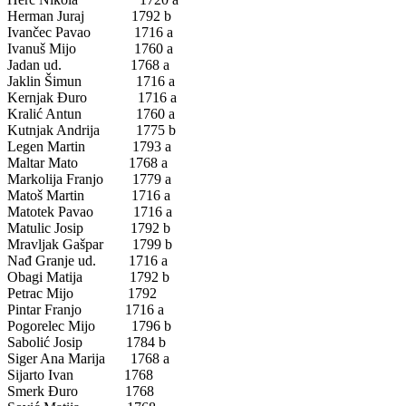
Herman Juraj 1792 b
Ivančec Pavao 1716 a
Ivanuš Mijo 1760 a
Jadan ud. 1768 a
Jaklin Šimun 1716 a
Kernjak Đuro 1716 a
Kralić Antun 1760 a
Kutnjak Andrija 1775 b
Legen Martin 1793 a
Maltar Mato 1768 a
Markolija Franjo 1779 a
Matoš Martin 1716 a
Matotek Pavao 1716 a
Matulic Josip 1792 b
Mravljak Gašpar 1799 b
Nađ Granje ud. 1716 a
Obagi Matija 1792 b
Petrac Mijo 1792
Pintar Franjo 1716 a
Pogorelec Mijo 1796 b
Sabolić Josip 1784 b
Siger Ana Marija 1768 a
Sijarto Ivan 1768
Smerk Đuro 1768