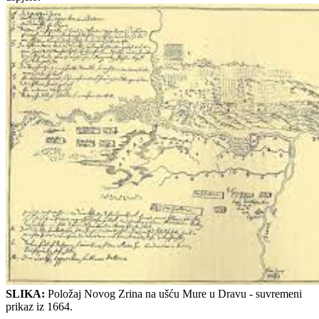
SLIKA:
Položaj Novog Zrina na uš
ć
u Mure u Dravu - suvremeni
prikaz iz 1664.