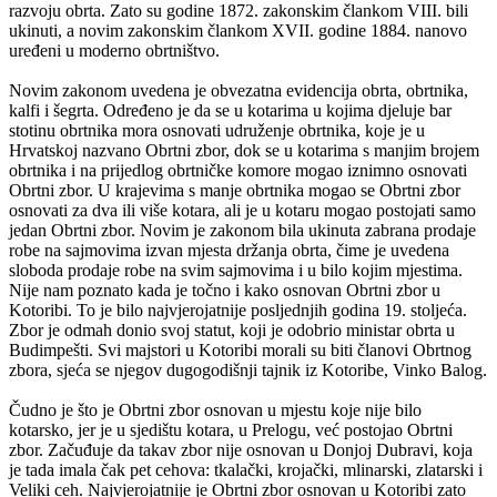
razvoju obrta. Zato su godine 1872. zakonskim člankom VIII. bili
ukinuti, a novim zakonskim člankom XVII. godine 1884. nanovo
uređeni u moderno obrtništvo.
Novim zakonom uvedena je obvezatna evidencija obrta, obrtnika,
kalfi i šegrta. Određeno je da se u kotarima u kojima djeluje bar
stotinu obrtnika mora osnovati udruženje obrtnika, koje je u
Hrvatskoj nazvano Obrtni zbor, dok se u kotarima s manjim brojem
obrtnika i na prijedlog obrtničke komore mogao iznimno osnovati
Obrtni zbor. U krajevima s manje obrtnika mogao se Obrtni zbor
osnovati za dva ili više kotara, ali je u kotaru mogao postojati samo
jedan Obrtni zbor. Novim je zakonom bila ukinuta zabrana prodaje
robe na sajmovima izvan mjesta držanja obrta, čime je uvedena
sloboda prodaje robe na svim sajmovima i u bilo kojim mjestima.
Nije nam poznato kada je točno i kako osnovan Obrtni zbor u
Kotoribi. To je bilo najvjerojatnije posljednjih godina 19. stoljeća.
Zbor je odmah donio svoj statut, koji je odobrio ministar obrta u
Budimpešti. Svi majstori u Kotoribi morali su biti članovi Obrtnog
zbora, sjeća se njegov dugogodišnji tajnik iz Kotoribe, Vinko Balog.
Čudno je što je Obrtni zbor osnovan u mjestu koje nije bilo
kotarsko, jer je u sjedištu kotara, u Prelogu, već postojao Obrtni
zbor. Začuđuje da takav zbor nije osnovan u Donjoj Dubravi, koja
je tada imala čak pet cehova: tkalački, krojački, mlinarski, zlatarski i
Veliki ceh. Najvjerojatnije je Obrtni zbor osnovan u Kotoribi zato