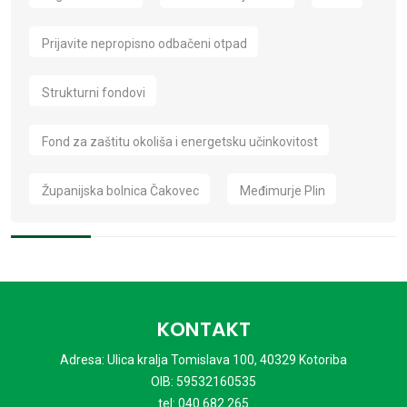
Prijavite nepropisno odbačeni otpad
Strukturni fondovi
Fond za zaštitu okoliša i energetsku učinkovitost
Županijska bolnica Čakovec
Međimurje Plin
KONTAKT
Adresa: Ulica kralja Tomislava 100, 40329 Kotoriba
OIB: 59532160535
tel: 040 682 265