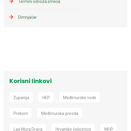
Termini odvoza smeća
Dimnjačar
Korisni linkovi
Županija
HEP
Međimurske vode
Prekom
Međimurska priroda
Lag Mura Drava
Hrvatske željeznice
MUP