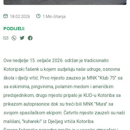
18.02.2026
1 Min čitanja
PODIJELI:
Ove nedjelje 15. veljače 2026. održan je tradicionalni
Kotoripski fašenk u kojem sudjeluju naše udruge, osnovna
škola i dječji vrtić. Prvo mjesto zauzeo je MNK "Klub 75" sa
sa eskimima, pingvinima, polarnim medom i američkim
predsjednikom, drugo mjesto pripalo je KUD-u Kotoriba sa
prikazom autopraonice dok su treći bili MNK "Mura" sa
svojom spasilačkom ekipom. Četvrto mjesto zauzeli su naši
mališani, "kuhareki" iz Dječjeg vrtića Kotoriba.