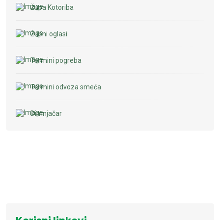
Župa Kotoriba
Župni oglasi
Termini pogreba
Termini odvoza smeća
Dimnjačar