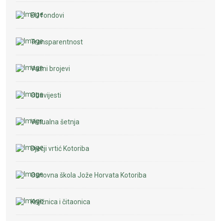
EU fondovi
Transparentnost
Važni brojevi
Obavijesti
Virtualna šetnja
Dječji vrtić Kotoriba
Osnovna škola Jože Horvata Kotoriba
Knjižnica i čitaonica