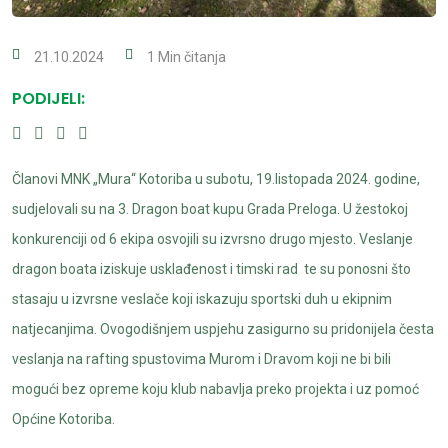
21.10.2024
1 Min čitanja
PODIJELI:
Članovi MNK „Mura“ Kotoriba u subotu, 19.listopada 2024. godine,
sudjelovali su na 3. Dragon boat kupu Grada Preloga. U žestokoj
konkurenciji od 6 ekipa osvojili su izvrsno drugo mjesto. Veslanje
dragon boata iziskuje usklađenost i timski rad te su ponosni što
stasaju u izvrsne veslače koji iskazuju sportski duh u ekipnim
natjecanjima. Ovogodišnjem uspjehu zasigurno su pridonijela česta
veslanja na rafting spustovima Murom i Dravom koji ne bi bili
mogući bez opreme koju klub nabavlja preko projekta i uz pomoć
Općine Kotoriba.