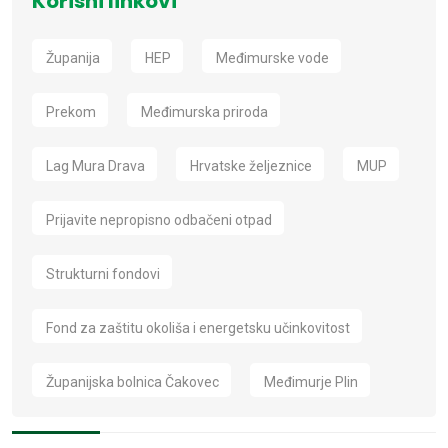
Korisni linkovi
Županija
HEP
Međimurske vode
Prekom
Međimurska priroda
Lag Mura Drava
Hrvatske željeznice
MUP
Prijavite nepropisno odbačeni otpad
Strukturni fondovi
Fond za zaštitu okoliša i energetsku učinkovitost
Županijska bolnica Čakovec
Međimurje Plin