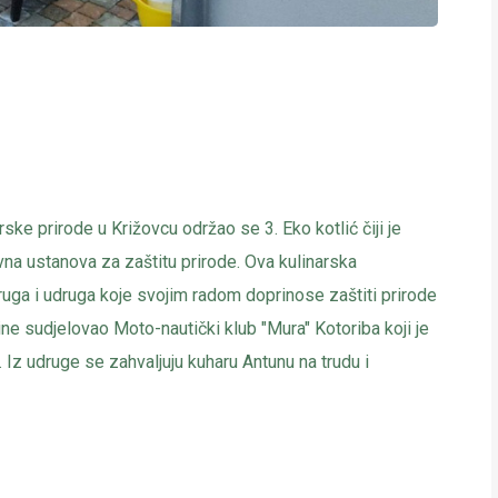
ke prirode u Križovcu održao se 3. Eko kotlić čiji je
na ustanova za zaštitu prirode. Ova kulinarska
druga i udruga koje svojim radom doprinose zaštiti prirode
ne sudjelovao Moto-nautički klub "Mura" Kotoriba koji je
 Iz udruge se zahvaljuju kuharu Antunu na trudu i