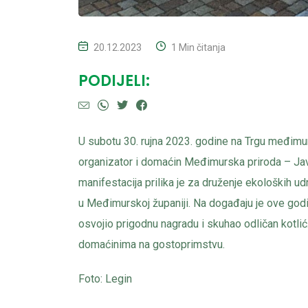
20.12.2023
1 Min čitanja
PODIJELI:
U subotu 30. rujna 2023. godine na Trgu međimurs
organizator i domaćin Međimurska priroda – Jav
manifestacija prilika je za druženje ekoloških u
u Međimurskoj županiji. Na događaju je ove godi
osvojio prigodnu nagradu i skuhao odličan kotlić.
domaćinima na gostoprimstvu.
Foto: Legin