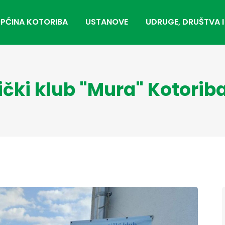
PĆINA KOTORIBA
USTANOVE
UDRUGE, DRUŠTVA I
čki klub "Mura" Kotoriba