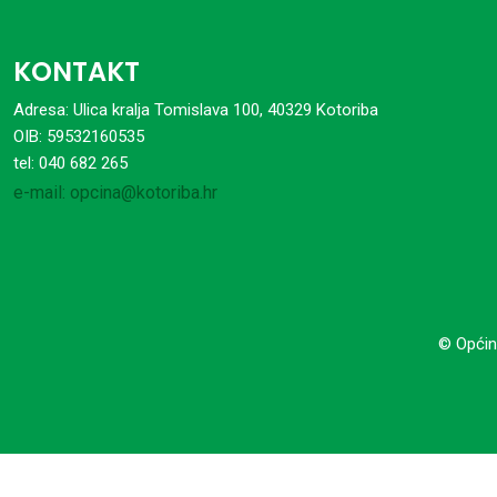
KONTAKT
Adresa: Ulica kralja Tomislava 100, 40329 Kotoriba
OIB: 59532160535
tel: 040 682 265
e-mail: opcina@kotoriba.hr
© Općin