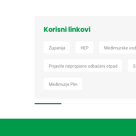
Korisni linkovi
Županija
HEP
Međimurske vo
Prijavite nepropisno odbačeni otpad
S
Međimurje Plin