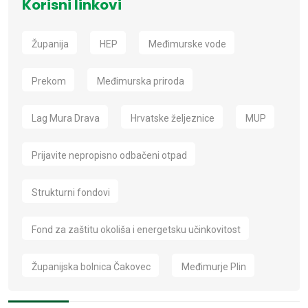
Korisni linkovi
Županija
HEP
Međimurske vode
Prekom
Međimurska priroda
Lag Mura Drava
Hrvatske željeznice
MUP
Prijavite nepropisno odbačeni otpad
Strukturni fondovi
Fond za zaštitu okoliša i energetsku učinkovitost
Županijska bolnica Čakovec
Međimurje Plin