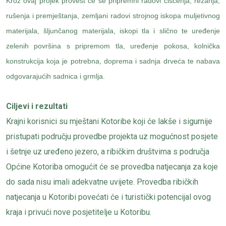
Kroz ovaj projek provest će se pripremni radovi čišćenja, rezanja,
rušenja i premještanja, zemljani radovi strojnog iskopa muljetivnog
materijala, šljunčanog materijala, iskopi tla i slično te uređenje
zelenih površina s pripremom tla, uređenje pokosa, kolnička
konstrukcija koja je potrebna, doprema i sadnja drveća te nabava
odgovarajućih sadnica i grmlja.
Ciljevi i rezultati
Krajni korisnici su mještani Kotoribe koji će lakše i sigurnije
pristupati području provedbe projekta uz mogućnost posjete
i šetnje uz uređeno jezero, a ribičkim društvima s područja
Općine Kotoriba omogućit će se provedba natjecanja za koje
do sada nisu imali adekvatne uvijete. Provedba ribičkih
natjecanja u Kotoribi povećati će i turistički potencijal ovog
kraja i privući nove posjetitelje u Kotoribu.