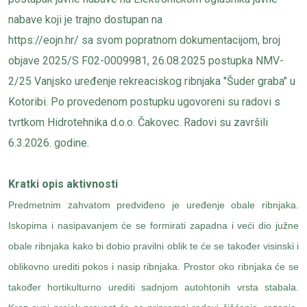
nabave koji je trajno dostupan na
https://eojn.hr/
sa svom popratnom dokumentacijom, broj
objave 2025/S F02-0009981, 26.08.2025 postupka NMV-
2/25 Vanjsko uređenje rekreaciskog ribnjaka "Šuder graba" u
Kotoribi. Po provedenom postupku ugovoreni su radovi s
tvrtkom Hidrotehnika d.o.o. Čakovec. Radovi su završili
6.3.2026. godine.
Kratki opis aktivnosti
Predmetnim zahvatom predviđeno je uređenje obale ribnjaka.
Iskopima i nasipavanjem će se formirati zapadna i veći dio južne
obale ribnjaka kako bi dobio pravilni oblik te će se također visinski i
oblikovno urediti pokos i nasip ribnjaka. Prostor oko ribnjaka će se
također hortikulturno urediti sadnjom autohtonih vrsta stabala.