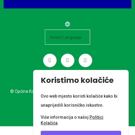
Powered by
Koristimo kolačiće
© Općina Kotoriba. Sva prava pridržana. Izrada web stranice:
Ovo web mjesto koristi kolačiće kako bi
Nordia grupa d.o.o.
unaprijedili korisničko iskustvo.
META PODACI
Više informacija o našoj
Politici
Kolačića
.