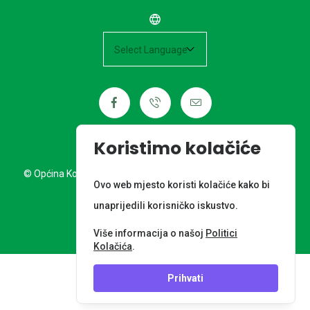
Powered by
Koristimo kolačiće
© Općina Kotoriba. Sva prava pridržana. Izrada web stranice:
Ovo web mjesto koristi kolačiće kako bi
Nordia grupa d.o.o.
unaprijedili korisničko iskustvo.
META PODACI
Više informacija o našoj
Politici
Kolačića
.
Prihvati