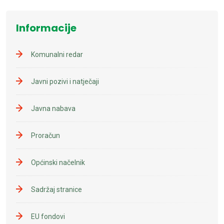
Informacije
Komunalni redar
Javni pozivi i natječaji
Javna nabava
Proračun
Općinski načelnik
Sadržaj stranice
EU fondovi