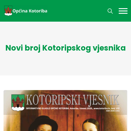
Novi broj Kotoripskog vjesnika