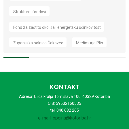
Strukturni fondovi
Fond za zaštitu okoliša i energetsku učinkovitost
Županijska bolnica Čakovec
Međimurje Plin
KONTAKT
Adresa: Ulica kralja Tomislava 100, 40329 Kotoriba
OIB: 59532160535
tel: 040 682 265
e-mail: opcina@kotoriba.hr