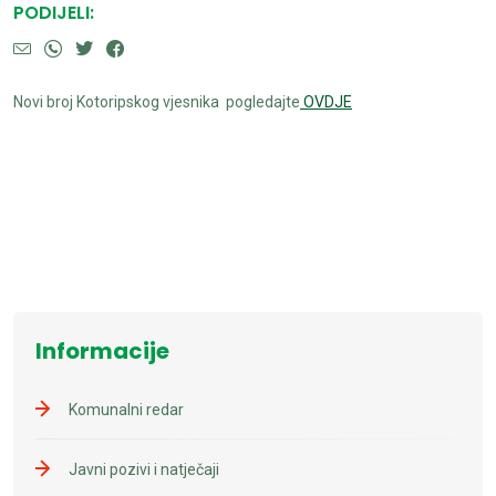
PODIJELI:
Novi broj Kotoripskog vjesnika pogledajte
OVDJE
Informacije
Komunalni redar
Javni pozivi i natječaji