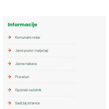
Informacije
Komunalni redar
Javni pozivi i natječaji
Javna nabava
Proračun
Općinski načelnik
Sadržaj stranice