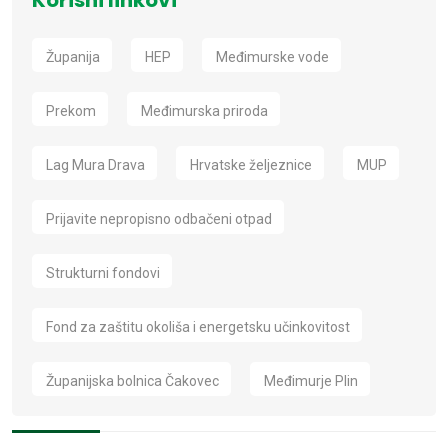
Korisni linkovi
Županija
HEP
Međimurske vode
Prekom
Međimurska priroda
Lag Mura Drava
Hrvatske željeznice
MUP
Prijavite nepropisno odbačeni otpad
Strukturni fondovi
Fond za zaštitu okoliša i energetsku učinkovitost
Županijska bolnica Čakovec
Međimurje Plin