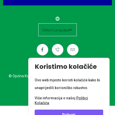
Powered by
Koristimo kolačiće
© Općina Kotoriba. Sva prava pridržana. Izrada web stranice:
Ovo web mjesto koristi kolačiće kako bi
Nordia grupa d.o.o.
unaprijedili korisničko iskustvo.
META PODACI
Više informacija o našoj
Politici
Kolačića
.
Prihvati