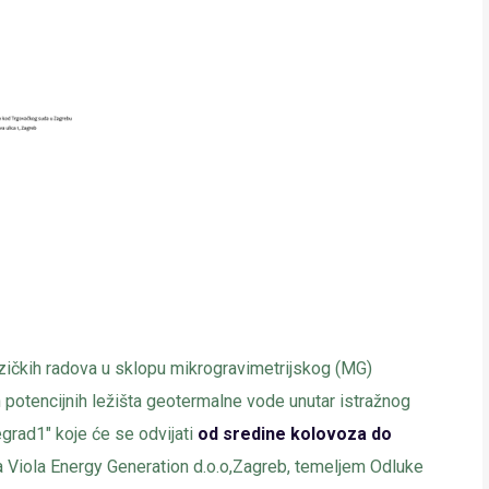
zičkih radova u sklopu mikrogravimetrijskog (MG)
h potencijnih ležišta geotermalne vode unutar istražnog
egrad1" koje će se odvijati
od sredine kolovoza do
tka Viola Energy Generation d.o.o,Zagreb, temeljem Odluke