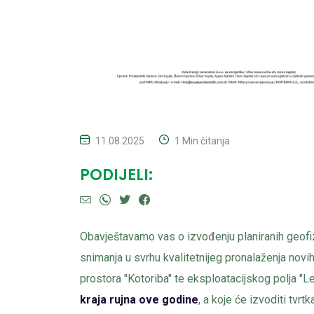
11.08.2025
1 Min čitanja
PODIJELI:
Obavještavamo vas o izvođenju planiranih geofi
snimanja u svrhu kvalitetnijeg pronalaženja novi
prostora "Kotoriba" te eksploatacijskog polja "L
kraja rujna ove godine
, a koje će izvoditi tvr