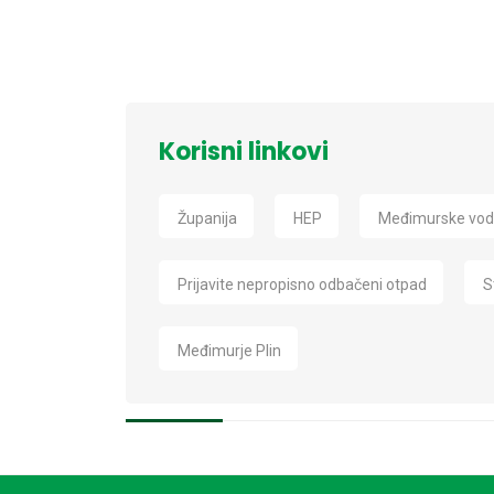
Korisni linkovi
Županija
HEP
Međimurske vo
Prijavite nepropisno odbačeni otpad
S
Međimurje Plin