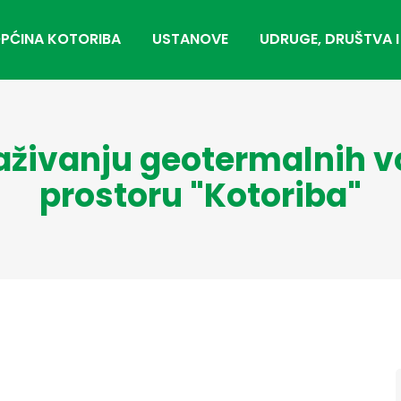
PĆINA KOTORIBA
USTANOVE
UDRUGE, DRUŠTVA I
raživanju geotermalnih 
prostoru "Kotoriba"