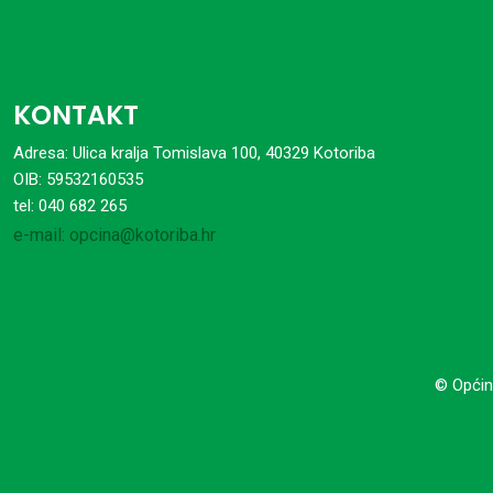
KONTAKT
Adresa: Ulica kralja Tomislava 100, 40329 Kotoriba
OIB: 59532160535
tel: 040 682 265
e-mail: opcina@kotoriba.hr
© Općin