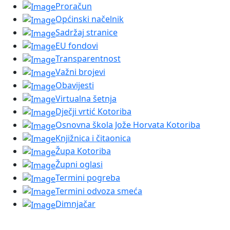
Proračun
Općinski načelnik
Sadržaj stranice
EU fondovi
Transparentnost
Važni brojevi
Obavijesti
Virtualna šetnja
Dječji vrtić Kotoriba
Osnovna škola Jože Horvata Kotoriba
Knjižnica i čitaonica
Župa Kotoriba
Župni oglasi
Termini pogreba
Termini odvoza smeća
Dimnjačar