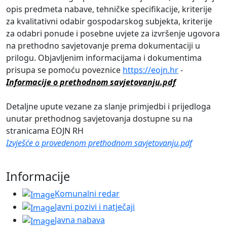
opis predmeta nabave, tehničke specifikacije, kriterije
za kvalitativni odabir gospodarskog subjekta, kriterije
za odabri ponude i posebne uvjete za izvršenje ugovora
na prethodno savjetovanje prema dokumentaciji u
prilogu. Objavljenim informacijama i dokumentima
prisupa se pomoću poveznice
https://eojn.hr
-
Informacije o prethodnom savjetovanju.pdf
Detaljne upute vezane za slanje primjedbi i prijedloga
unutar prethodnog savjetovanja dostupne su na
stranicama EOJN RH
Izvješće o provedenom prethodnom savjetovanju.pdf
Informacije
Komunalni redar
Javni pozivi i natječaji
Javna nabava