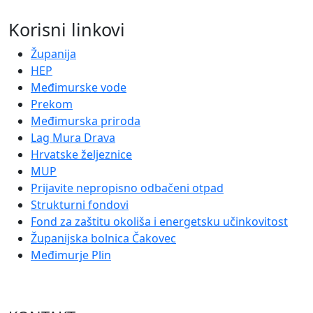
Korisni linkovi
Županija
HEP
Međimurske vode
Prekom
Međimurska priroda
Lag Mura Drava
Hrvatske željeznice
MUP
Prijavite nepropisno odbačeni otpad
Strukturni fondovi
Fond za zaštitu okoliša i energetsku učinkovitost
Županijska bolnica Čakovec
Međimurje Plin