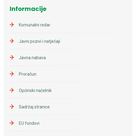
Informacije
Komunalni redar
Javni pozivi i natječaji
Javna nabava
Proračun
Općinski načelnik
Sadržaj stranice
EU fondovi