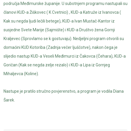
područja Međimurske županije. U subotnjem programu nastupali su
članovi KUD-a Žiškovec ( K Cvetnici) , KUD-a Katruže iz Ivanovca (
Kak su negda ljudi lečili betege), KUD-a Ivan Mustač-Kantor iz
susjedne Svete Marije (Sajmište) i KUD-a Društvo žena Gornji
Kraljevec (Sprovlamo se k gostuvaju). Nedjeljni program otvorili su
domaćini KUD Kotoriba (Zadnja večer ljuščotve), nakon čega je
slijedio nastup KUD-a Veseli Međimurci iz Čakovca (Čehara), KUD-a
Goričan (Kak se negda zelje rezalo) i KUD-a Lipa iz Gornjeg
Mihaljevca (Koline).
Nastupe je pratilo stručno povjerenstvo, a program je vodila Diana
Šarek.