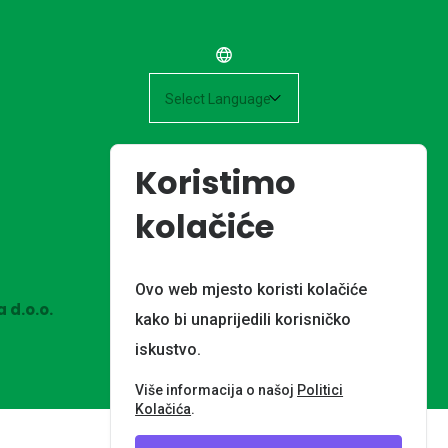
Powered by
Koristimo
kolačiće
Ovo web mjesto koristi kolačiće
 d.o.o.
kako bi unaprijedili korisničko
iskustvo.
Više informacija o našoj
Politici
Kolačića
.