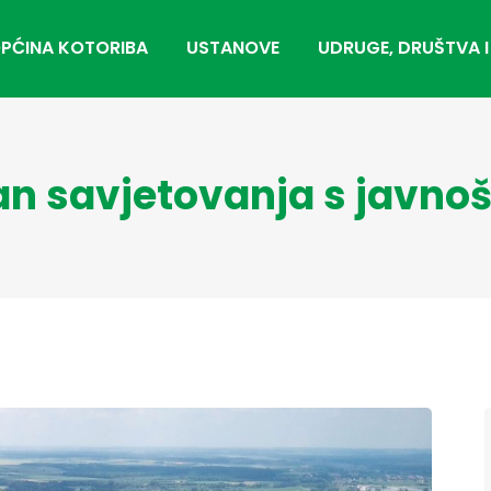
PĆINA KOTORIBA
USTANOVE
UDRUGE, DRUŠTVA I
an savjetovanja s javno