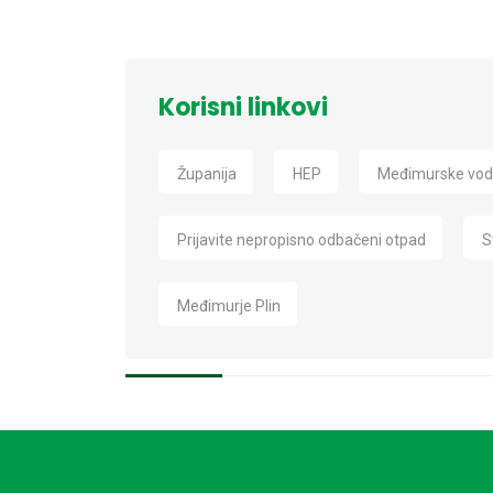
Korisni linkovi
Županija
HEP
Međimurske vo
Prijavite nepropisno odbačeni otpad
S
Međimurje Plin