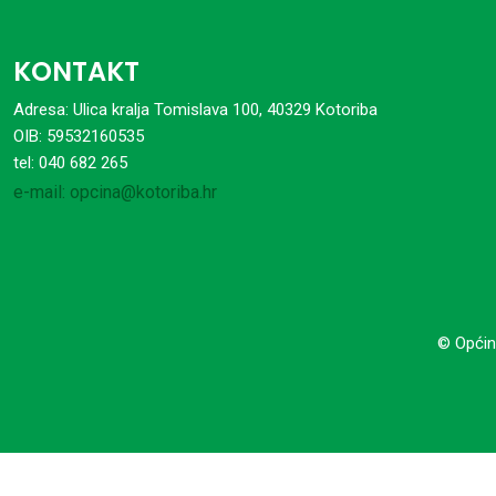
KONTAKT
Adresa: Ulica kralja Tomislava 100, 40329 Kotoriba
OIB: 59532160535
tel: 040 682 265
e-mail: opcina@kotoriba.hr
© Općin