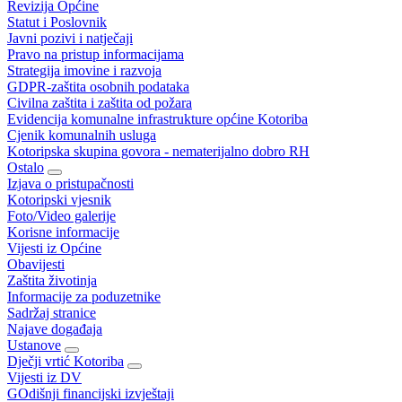
Revizija Općine
Statut i Poslovnik
Javni pozivi i natječaji
Pravo na pristup informacijama
Strategija imovine i razvoja
GDPR-zaštita osobnih podataka
Civilna zaštita i zaštita od požara
Evidencija komunalne infrastrukture općine Kotoriba
Cjenik komunalnih usluga
Kotoripska skupina govora - nematerijalno dobro RH
Ostalo
Izjava o pristupačnosti
Kotoripski vjesnik
Foto/Video galerije
Korisne informacije
Vijesti iz Općine
Obavijesti
Zaštita životinja
Informacije za poduzetnike
Sadržaj stranice
Najave događaja
Ustanove
Dječji vrtić Kotoriba
Vijesti iz DV
GOdišnji financijski izvještaji