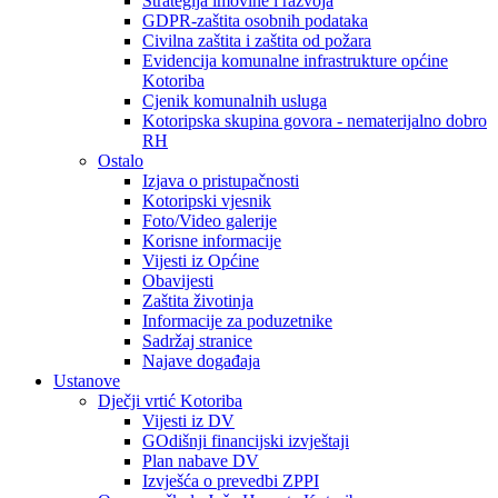
Strategija imovine i razvoja
GDPR-zaštita osobnih podataka
Civilna zaštita i zaštita od požara
Evidencija komunalne infrastrukture općine
Kotoriba
Cjenik komunalnih usluga
Kotoripska skupina govora - nematerijalno dobro
RH
Ostalo
Izjava o pristupačnosti
Kotoripski vjesnik
Foto/Video galerije
Korisne informacije
Vijesti iz Općine
Obavijesti
Zaštita životinja
Informacije za poduzetnike
Sadržaj stranice
Najave događaja
Ustanove
Dječji vrtić Kotoriba
Vijesti iz DV
GOdišnji financijski izvještaji
Plan nabave DV
Izvješća o prevedbi ZPPI