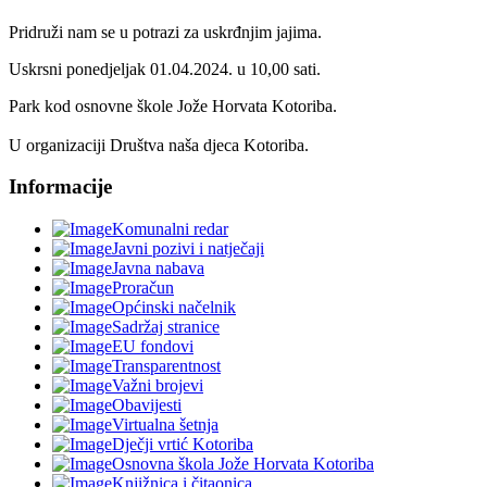
Pridruži nam se u potrazi za uskrđnjim jajima.
Uskrsni ponedjeljak 01.04.2024. u 10,00 sati.
Park kod osnovne škole Jože Horvata Kotoriba.
U organizaciji Društva naša djeca Kotoriba.
Informacije
Komunalni redar
Javni pozivi i natječaji
Javna nabava
Proračun
Općinski načelnik
Sadržaj stranice
EU fondovi
Transparentnost
Važni brojevi
Obavijesti
Virtualna šetnja
Dječji vrtić Kotoriba
Osnovna škola Jože Horvata Kotoriba
Knjižnica i čitaonica