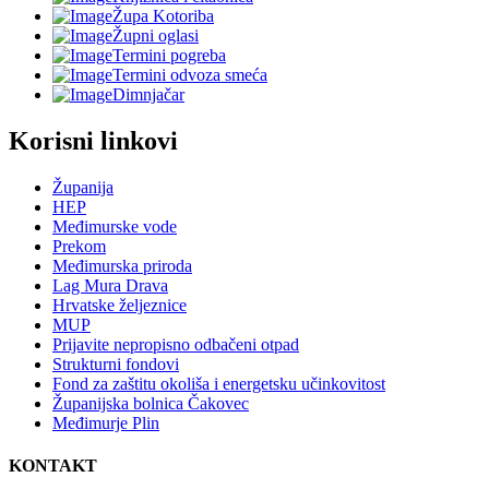
Župa Kotoriba
Župni oglasi
Termini pogreba
Termini odvoza smeća
Dimnjačar
Korisni linkovi
Županija
HEP
Međimurske vode
Prekom
Međimurska priroda
Lag Mura Drava
Hrvatske željeznice
MUP
Prijavite nepropisno odbačeni otpad
Strukturni fondovi
Fond za zaštitu okoliša i energetsku učinkovitost
Županijska bolnica Čakovec
Međimurje Plin
KONTAKT