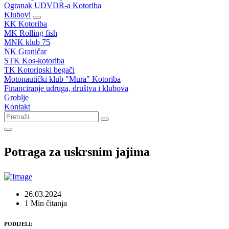
Ogranak UDVDR-a Kotoriba
Klubovi
KK Kotoriba
MK Rolling fish
MNK klub 75
NK Graničar
STK Kos-kotoriba
TK Kotoripski begači
Motonautički klub "Mura" Kotoriba
Financiranje udruga, društva i klubova
Groblje
Kontakt
Potraga za uskrsnim jajima
26.03.2024
1 Min čitanja
PODIJELI: