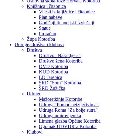
Osnovna škola Jože Horvata Kotoriba
Knjižnica i čitaonica
Vijesti iz knjižnice i čitaonice
Plan nabave
Godišnji financijski izvještaji
Statut
Proračun
Župa Kotoriba
Udruge, društva i klubovi
Društva
Društvo "Naša djeca"
Društvo žena Kotoriba
DVD Kotoriba
KUD Kotoriba
LD Jarebica
SRD "Som" Kotoriba
ŠRD Žužička
Udruge
Mažoretkinje Kotoribe
Udruga "Pomoć neizlječivima"
Udruga Roma "Za bolje sutra"
Udruga umirovljenika
Limena glazba Općine Kotoriba
Ogranak UDVDR-a Kotoriba
Klubovi