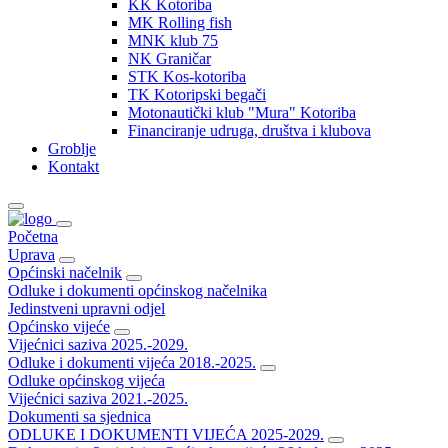
KK Kotoriba
MK Rolling fish
MNK klub 75
NK Graničar
STK Kos-kotoriba
TK Kotoripski begači
Motonautički klub "Mura" Kotoriba
Financiranje udruga, društva i klubova
Groblje
Kontakt
Početna
Uprava
Općinski načelnik
Odluke i dokumenti općinskog načelnika
Jedinstveni upravni odjel
Općinsko vijeće
Vijećnici saziva 2025.-2029.
Odluke i dokumenti vijeća 2018.-2025.
Odluke općinskog vijeća
Vijećnici saziva 2021.-2025.
Dokumenti sa sjednica
ODLUKE I DOKUMENTI VIJEĆA 2025-2029.