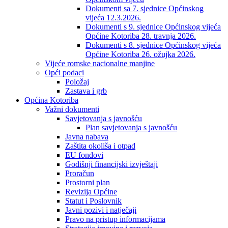
Dokumenti sa 7. sjednice Općinskog
vijeća 12.3.2026.
Dokumenti s 9. sjednice Općinskog vijeća
Općine Kotoriba 28. travnja 2026.
Dokumenti s 8. sjednice Općinskog vijeća
Općine Kotoriba 26. ožujka 2026.
Vijeće romske nacionalne manjine
Opći podaci
Položaj
Zastava i grb
Općina Kotoriba
Važni dokumenti
Savjetovanja s javnošću
Plan savjetovanja s javnošću
Javna nabava
Zaštita okoliša i otpad
EU fondovi
Godišnji financijski izvještaji
Proračun
Prostorni plan
Revizija Općine
Statut i Poslovnik
Javni pozivi i natječaji
Pravo na pristup informacijama