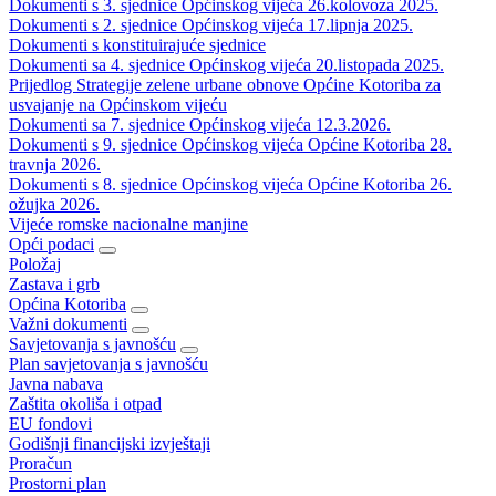
Dokumenti s 3. sjednice Općinskog vijeća 26.kolovoza 2025.
Dokumenti s 2. sjednice Općinskog vijeća 17.lipnja 2025.
Dokumenti s konstituirajuće sjednice
Dokumenti sa 4. sjednice Općinskog vijeća 20.listopada 2025.
Prijedlog Strategije zelene urbane obnove Općine Kotoriba za
usvajanje na Općinskom vijeću
Dokumenti sa 7. sjednice Općinskog vijeća 12.3.2026.
Dokumenti s 9. sjednice Općinskog vijeća Općine Kotoriba 28.
travnja 2026.
Dokumenti s 8. sjednice Općinskog vijeća Općine Kotoriba 26.
ožujka 2026.
Vijeće romske nacionalne manjine
Opći podaci
Položaj
Zastava i grb
Općina Kotoriba
Važni dokumenti
Savjetovanja s javnošću
Plan savjetovanja s javnošću
Javna nabava
Zaštita okoliša i otpad
EU fondovi
Godišnji financijski izvještaji
Proračun
Prostorni plan