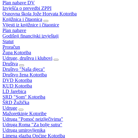
Plan nabave DV
Izvješća o prevedbi ZPPI
Osnovna škola Jože Horvata Kotoriba
Knjižnica i čitaonica
Vijesti iz knjižnice i čitaonice
Plan nabave
Godišnji financijski izvještaji
Statut
Proračun
Župa Kotoriba
Udruge, društva i klubovi
Društva
Društvo "Naša djeca"
Društvo žena Kotoriba
DVD Kotoriba
KUD Kotoriba
LD Jarebica
SRD "Som" Kotoriba
ŠRD Žužička
Udruge
Mažoretkinje Kotoribe
Udruga "Pomoć neizlječivima"
Udruga Roma "Za bolje sutra"
Udruga umirovljenika
Limena glazba Općine Kotoriba