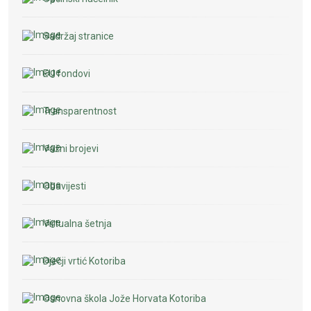
Sadržaj stranice
EU fondovi
Transparentnost
Važni brojevi
Obavijesti
Virtualna šetnja
Dječji vrtić Kotoriba
Osnovna škola Jože Horvata Kotoriba