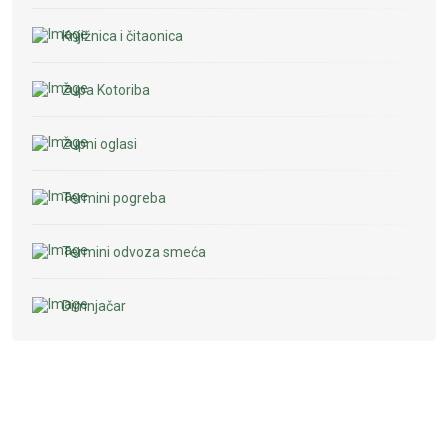
Knjižnica i čitaonica
Župa Kotoriba
Župni oglasi
Termini pogreba
Termini odvoza smeća
Dimnjačar