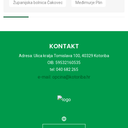
Županijska bolnica Čakovec
Međimurje Plin
KONTAKT
Adresa: Ulica kralja Tomislava 100, 40329 Kotoriba
OIB: 59532160535
tel: 040 682 265
e-mail: opcina@kotoriba.hr