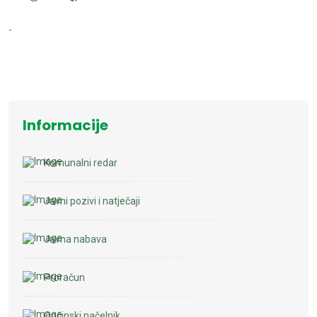
-
Informacije
Komunalni redar
Javni pozivi i natječaji
Javna nabava
Proračun
Općinski načelnik