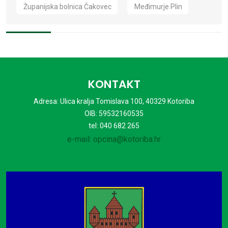
Županijska bolnica Čakovec
Međimurje Plin
KONTAKT
Adresa: Ulica kralja Tomislava 100, 40329 Kotoriba
OIB: 59532160535
tel: 040 682 265
e-mail: opcina@kotoriba.hr