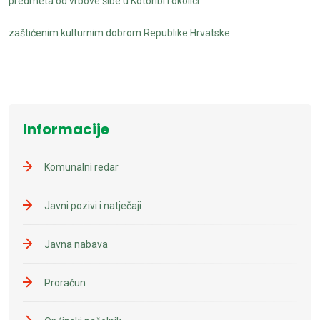
predmeta od vrbove šibe u Kotoribi i okolici"
zaštićenim kulturnim dobrom Republike Hrvatske.
Informacije
Komunalni redar
Javni pozivi i natječaji
Javna nabava
Proračun