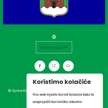
Powered by
Koristimo kolačiće
© Općina Kotoriba. Sva prava pridržana. Izrada web stranice:
Ovo web mjesto koristi kolačiće kako bi
Nordia grupa d.o.o.
unaprijedili korisničko iskustvo.
META PODACI