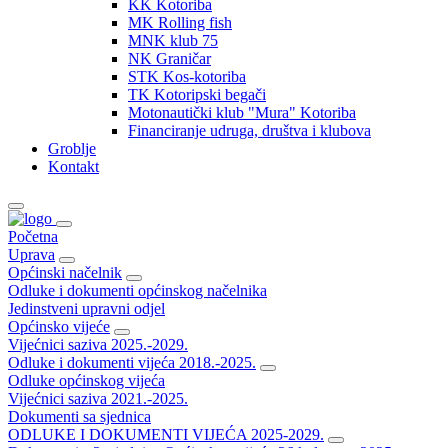
KK Kotoriba
MK Rolling fish
MNK klub 75
NK Graničar
STK Kos-kotoriba
TK Kotoripski begači
Motonautički klub "Mura" Kotoriba
Financiranje udruga, društva i klubova
Groblje
Kontakt
Početna
Uprava
Općinski načelnik
Odluke i dokumenti općinskog načelnika
Jedinstveni upravni odjel
Općinsko vijeće
Vijećnici saziva 2025.-2029.
Odluke i dokumenti vijeća 2018.-2025.
Odluke općinskog vijeća
Vijećnici saziva 2021.-2025.
Dokumenti sa sjednica
ODLUKE I DOKUMENTI VIJEĆA 2025-2029.