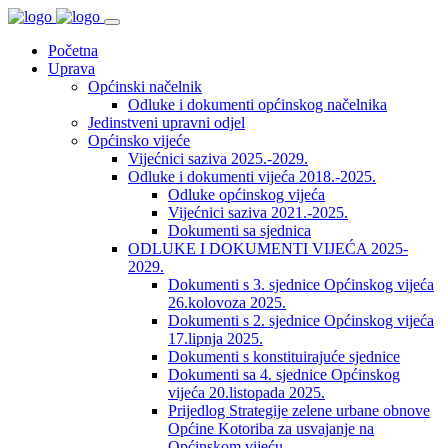
Početna
Uprava
Općinski načelnik
Odluke i dokumenti općinskog načelnika
Jedinstveni upravni odjel
Općinsko vijeće
Vijećnici saziva 2025.-2029.
Odluke i dokumenti vijeća 2018.-2025.
Odluke općinskog vijeća
Vijećnici saziva 2021.-2025.
Dokumenti sa sjednica
ODLUKE I DOKUMENTI VIJEĆA 2025-
2029.
Dokumenti s 3. sjednice Općinskog vijeća
26.kolovoza 2025.
Dokumenti s 2. sjednice Općinskog vijeća
17.lipnja 2025.
Dokumenti s konstituirajuće sjednice
Dokumenti sa 4. sjednice Općinskog
vijeća 20.listopada 2025.
Prijedlog Strategije zelene urbane obnove
Općine Kotoriba za usvajanje na
Općinskom vijeću