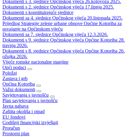
Dokumenti s 3. sjednice Općinskog vijeća 26.kolovoza 2025.
Dokumenti s 2. sjednice Općinskog vijeća 17.lipnja 2025.
Dokumenti s konstituirajuće sjednice
Dokumenti sa 4. sjednice Općinskog vijeća 20.listopada 2025.
Prijedlog Strategije zelene urbane obnove Općine Kotoriba za
usvajanje na Općinskom vijeću
Dokumenti sa 7. sjednice Općinskog vijeća 12.3.2026.
Dokumenti s 9. sjednice Općinskog vijeća Općine Kotoriba 28.
travnja 2026.
Dokumenti s 8. sjednice Općinskog vijeća Općine Kotoriba 26.
ožujka 2026.
Vijeće romske nacionalne manjine
Opći podaci
Položaj
Zastava i grb
Općina Kotoriba
Važni dokumenti
Savjetovanja s javnošću
Plan savjetovanja s javnošću
Javna nabava
Zaštita okoliša i otpad
EU fondovi
Godišnji financijski izvještaji
Proračun
Prostorni plan