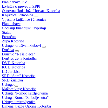
Plan nabave DV
Izvješća o prevedbi ZPPI
Osnovna škola Jože Horvata Kotoriba
Knjižnica i čitaonica
Vijesti iz knjižnice i čitaonice
Plan nabave
Godišnji financijski izvještaji
Statut
Proračun
Župa Kotoriba
Udruge, društva i klubovi
Društva
Društvo "Naša djeca"
Društvo žena Kotoriba
DVD Kotoriba
KUD Kotoriba
LD Jarebica
SRD "Som" Kotoriba
ŠRD Žužička
Udruge
Mažoretkinje Kotoribe
Udruga "Pomoć neizlječivima"
Udruga Roma "Za bolje sutra"
Udruga umirovljenika
Limena glazba Općine Kotoriba