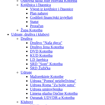
Osnovna škola Jože Horvata Kotoriba
Knjižnica i čitaonica
Vijesti iz knjižnice i čitaonice
Plan nabave
Godišnji financijski izvještaji
Statut
Proračun
Župa Kotoriba
Udruge, društva i klubovi
Društva
Društvo "Naša djeca"
Društvo žena Kotoriba
DVD Kotoriba
KUD Kotoriba
LD Jarebica
SRD "Som" Kotoriba
ŠRD Žužička
Udruge
Mažoretkinje Kotoribe
Udruga "Pomoć neizlječivima"
Udruga Roma "Za bolje sutra"
Udruga umirovljenika
Limena glazba Općine Kotoriba
Ogranak UDVDR-a Kotoriba
Klubovi