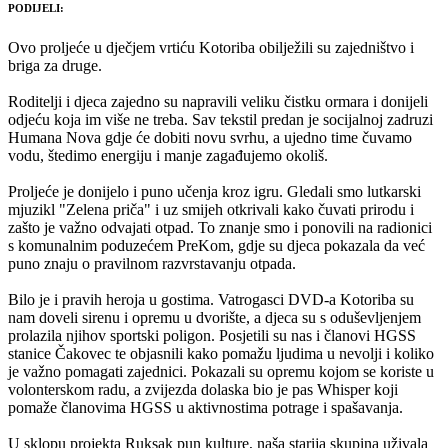
PODIJELI:
Ovo proljeće u dječjem vrtiću Kotoriba obilježili su zajedništvo i
briga za druge.
Roditelji i djeca zajedno su napravili veliku čistku ormara i donijeli
odjeću koja im više ne treba. Sav tekstil predan je socijalnoj zadruzi
Humana Nova gdje će dobiti novu svrhu, a ujedno time čuvamo
vodu, štedimo energiju i manje zagađujemo okoliš.
Proljeće je donijelo i puno učenja kroz igru. Gledali smo lutkarski
mjuzikl "Zelena priča" i uz smijeh otkrivali kako čuvati prirodu i
zašto je važno odvajati otpad. To znanje smo i ponovili na radionici
s komunalnim poduzećem PreKom, gdje su djeca pokazala da već
puno znaju o pravilnom razvrstavanju otpada.
Bilo je i pravih heroja u gostima. Vatrogasci DVD-a Kotoriba su
nam doveli sirenu i opremu u dvorište, a djeca su s oduševljenjem
prolazila njihov sportski poligon. Posjetili su nas i članovi HGSS
stanice Čakovec te objasnili kako pomažu ljudima u nevolji i koliko
je važno pomagati zajednici. Pokazali su opremu kojom se koriste u
volonterskom radu, a zvijezda dolaska bio je pas Whisper koji
pomaže članovima HGSS u aktivnostima potrage i spašavanja.
U sklopu projekta Ruksak pun kulture, naša starija skupina uživala