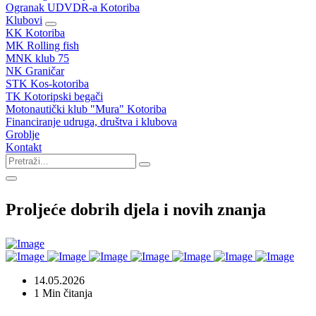
Ogranak UDVDR-a Kotoriba
Klubovi
KK Kotoriba
MK Rolling fish
MNK klub 75
NK Graničar
STK Kos-kotoriba
TK Kotoripski begači
Motonautički klub "Mura" Kotoriba
Financiranje udruga, društva i klubova
Groblje
Kontakt
Proljeće dobrih djela i novih znanja
14.05.2026
1 Min čitanja