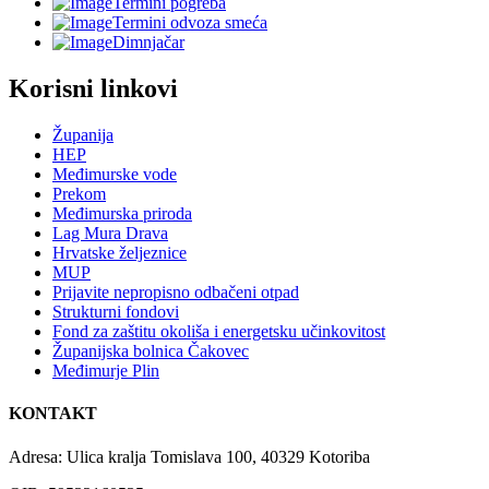
Termini pogreba
Termini odvoza smeća
Dimnjačar
Korisni linkovi
Županija
HEP
Međimurske vode
Prekom
Međimurska priroda
Lag Mura Drava
Hrvatske željeznice
MUP
Prijavite nepropisno odbačeni otpad
Strukturni fondovi
Fond za zaštitu okoliša i energetsku učinkovitost
Županijska bolnica Čakovec
Međimurje Plin
KONTAKT
Adresa: Ulica kralja Tomislava 100, 40329 Kotoriba