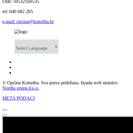
OIB: 59532160535
tel: 040 682 265
e-mail: opcina@kotoriba.hr
Powered by
© Općina Kotoriba. Sva prava pridržana. Izrada web stranice:
Nordia grupa d.o.o.
META PODACI