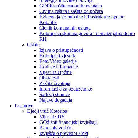
Strategija imovine i razvoja
GDPR-zaštita osobnih podataka
Civilna zaštita i zaštita od požara
Evidencija komunalne infrastrukture općine
Kotoriba
Cjenik komunalnih usluga
Kotoripska skupina govora - nematerijalno dobro
RH
Ostalo
Izjava o pristupačnosti
Kotoripski vjesnik
Foto/Video galerije
Korisne informacije
Vijesti iz Općine
Obavijesti
Zaštita životinja
Informacije za poduzetnike
Sadržaj stranice
Najave događaja
Ustanove
Dječji vrtić Kotoriba
Vijesti iz DV
GOdišnji financijski izvještaji
Plan nabave DV
Izvješća o prevedbi ZPPI