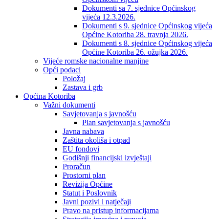
Dokumenti sa 7. sjednice Općinskog
vijeća 12.3.2026.
Dokumenti s 9. sjednice Općinskog vijeća
Općine Kotoriba 28. travnja 2026.
Dokumenti s 8. sjednice Općinskog vijeća
Općine Kotoriba 26. ožujka 2026.
Vijeće romske nacionalne manjine
Opći podaci
Položaj
Zastava i grb
Općina Kotoriba
Važni dokumenti
Savjetovanja s javnošću
Plan savjetovanja s javnošću
Javna nabava
Zaštita okoliša i otpad
EU fondovi
Godišnji financijski izvještaji
Proračun
Prostorni plan
Revizija Općine
Statut i Poslovnik
Javni pozivi i natječaji
Pravo na pristup informacijama