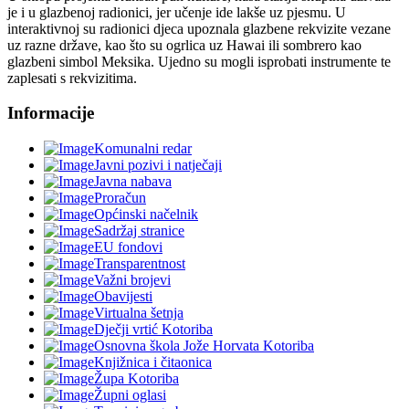
je i u glazbenoj radionici, jer učenje ide lakše uz pjesmu. U
interaktivnoj su radionici djeca upoznala glazbene rekvizite vezane
uz razne države, kao što su ogrlica uz Hawai ili sombrero kao
glazbeni simbol Meksika. Ujedno su mogli isprobati instrumente te
zaplesati s rekvizitima.
Informacije
Komunalni redar
Javni pozivi i natječaji
Javna nabava
Proračun
Općinski načelnik
Sadržaj stranice
EU fondovi
Transparentnost
Važni brojevi
Obavijesti
Virtualna šetnja
Dječji vrtić Kotoriba
Osnovna škola Jože Horvata Kotoriba
Knjižnica i čitaonica
Župa Kotoriba
Župni oglasi