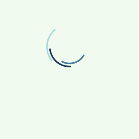
o pa se i rodnoj žetvi možemo nadati.
domaču reč njeguje pjesmama, onima koje su pratile
m donosi mnoge lijepe uspomene i običaje koje su s
bičaja bilo je i sestrenje , dok su se na pisanu viloničku
ovi. Znali su naši stari da je imati braću i sestre pravo
postajali i po ovom posebno lijepom i nježnom običaju.
om prikazu običaja koji je pripremila Anica Jauk uz
ripske riječi u čemu su glavnu ulogu imali vrijedni
ga koje naše mjesto crpi iz svoje bogate povijesti.