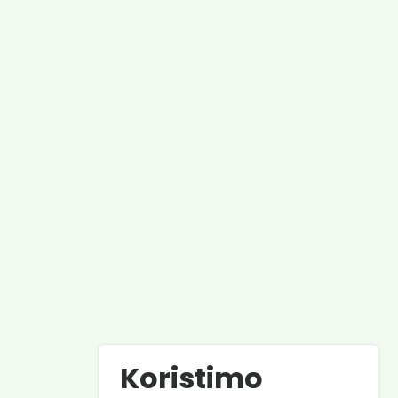
st
Županijska bolnica Čakovec
Powered by
Koristimo