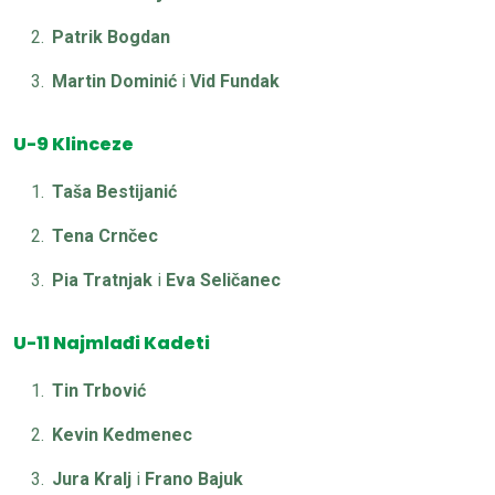
Patrik Bogdan
Martin Dominić
i
Vid Fundak
U-9 Klinceze
Taša Bestijanić
Tena Crnčec
Pia Tratnjak
i
Eva Seličanec
U-11 Najmlađi Kadeti
Tin Trbović
Kevin Kedmenec
Jura Kralj
i
Frano Bajuk