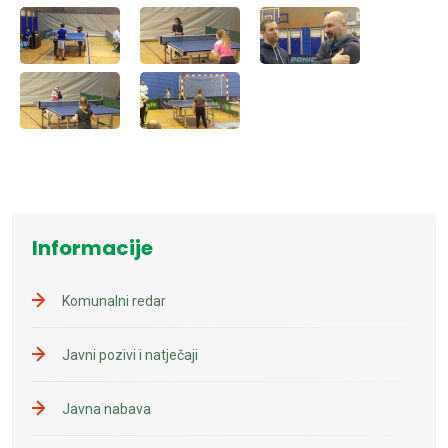
Informacije
Komunalni redar
Javni pozivi i natječaji
Javna nabava