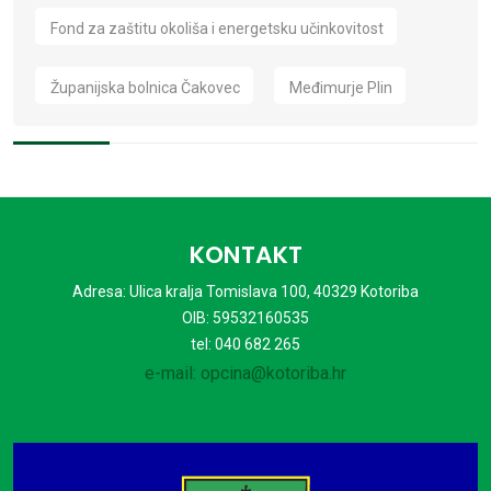
Fond za zaštitu okoliša i energetsku učinkovitost
Županijska bolnica Čakovec
Međimurje Plin
KONTAKT
Adresa: Ulica kralja Tomislava 100, 40329 Kotoriba
OIB: 59532160535
tel: 040 682 265
e-mail: opcina@kotoriba.hr