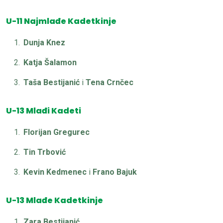
U-11 Najmlađe Kadetkinje
Dunja Knez
Katja Šalamon
Taša Bestijanić
i
Tena Crnčec
U-13 Mlađi Kadeti
Florijan Gregurec
Tin Trbović
Kevin Kedmenec
i
Frano Bajuk
U-13 Mlađe Kadetkinje
Zara Bestijanić