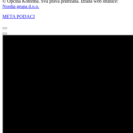
© Općina Kotoriba. Sva prava pridržana. Izrada web stranice:
Nordia grupa d.o.o.
META PODACI