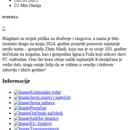
02.01.2025
1 Min čitanja
PODIJELI:
Blagdani su uvijek prilika za druženje i razgovor, a nama je bilo
iznimno drago na kraju 2024. godine posjetiti ponovno najstarije
među nama – gospođu Zlatu Siladi, koja nas je sa svoje 103. godine
dočekala na nogama, kao i gospodina Ignaca Fuša koji uskoro slavi
97. rođendan. Ono što krasi oboje naših najstarijih Kotoripčana je
vedar duh, stoga ostaje želja da se vidimo u veselju i dobrom
zdravlju i iduće godine!
Informacije
Komunalni redar
Javni pozivi i natječaji
Javna nabava
Proračun
Općinski načelnik
Sadržaj stranice
EU fondovi
Transparentnost