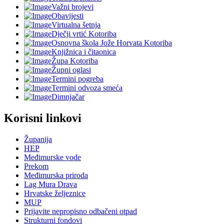
Važni brojevi
Obavijesti
Virtualna šetnja
Dječji vrtić Kotoriba
Osnovna škola Jože Horvata Kotoriba
Knjižnica i čitaonica
Župa Kotoriba
Župni oglasi
Termini pogreba
Termini odvoza smeća
Dimnjačar
Korisni linkovi
Županija
HEP
Međimurske vode
Prekom
Međimurska priroda
Lag Mura Drava
Hrvatske željeznice
MUP
Prijavite nepropisno odbačeni otpad
Strukturni fondovi