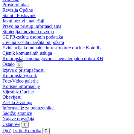
Prostorni plan
Revizija Općine
Statut i Poslovnik
Javni pozivi i natječaji
Pravo na pristup informacijama
Strategija imovine i razvoja
GDPR-zaštita osobnih podataka
Civilna zaštita i zaštita od požara
Evidencija komunalne infrastrukture općine Kotoriba
Cjenik komunalnih usluga
Kotoripska skupina govora - nematerijalno dobro RH
Ostalo
Izjava o pristupačnosti
Kotoripski vjesnik
Foto/Video galerije
Korisne informacije
Vijesti iz Općine
Obavijesti
Zaštita životinja
Informacije za poduzetnike
Sadržaj stranice
Najave događaja
Ustanove
Dječji vrtić Kotoriba