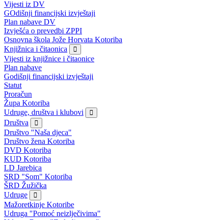
Vijesti iz DV
GOdišnji financijski izvještaji
Plan nabave DV
Izvješća o prevedbi ZPPI
Osnovna škola Jože Horvata Kotoriba
Knjižnica i čitaonica
Vijesti iz knjižnice i čitaonice
Plan nabave
Godišnji financijski izvještaji
Statut
Proračun
Župa Kotoriba
Udruge, društva i klubovi
Društva
Društvo "Naša djeca"
Društvo žena Kotoriba
DVD Kotoriba
KUD Kotoriba
LD Jarebica
SRD "Som" Kotoriba
ŠRD Žužička
Udruge
Mažoretkinje Kotoribe
Udruga "Pomoć neizlječivima"