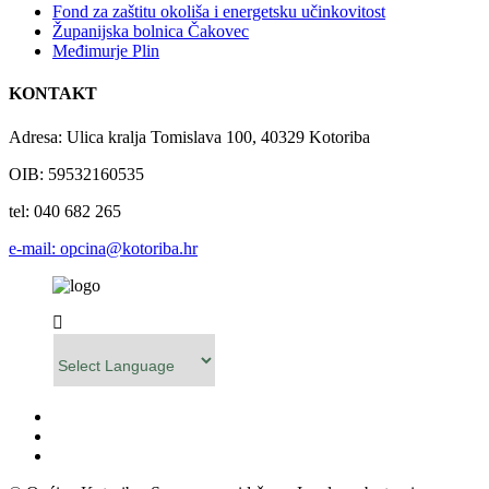
Fond za zaštitu okoliša i energetsku učinkovitost
Županijska bolnica Čakovec
Međimurje Plin
KONTAKT
Adresa: Ulica kralja Tomislava 100, 40329 Kotoriba
OIB: 59532160535
tel: 040 682 265
e-mail: opcina@kotoriba.hr
Powered by