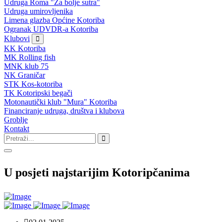
Udruga Roma "Za bolje sutra"
Udruga umirovljenika
Limena glazba Općine Kotoriba
Ogranak UDVDR-a Kotoriba
Klubovi
KK Kotoriba
MK Rolling fish
MNK klub 75
NK Graničar
STK Kos-kotoriba
TK Kotoripski begači
Motonautički klub "Mura" Kotoriba
Financiranje udruga, društva i klubova
Groblje
Kontakt
U posjeti najstarijim Kotoripčanima