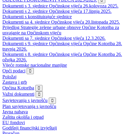
Dokumenti s 3. sjednice Općinskog vijeća 26.kolovoza 2025.
Dokumenti s 2. sjednice Općinskog vijeća 17.lipnja 2025.
Dokumenti s konstituirajuće sjednice
Dokumenti sa 4. sjednice Općinskog vijeća 20.listopada 2025.
Prijedlog Strategije zelene urbane obnove Općine Kotoriba za
usvajanje na Općinskom vijeću
Dokumenti sa 7. sjednice Općinskog vijeća 12.3.2026.
Dokumenti s 9. sjednice Općinskog vijeća Općine Kotoriba 28.
travnja 2026.
Dokumenti s 8. sjednice Općinskog vijeća Općine Kotoriba 26.
ožujka 2026.
Vijeće romske nacionalne manjine
Opći podaci
Položaj
Zastava i grb
Općina Kotoriba
Važni dokumenti
Savjetovanja s javnošću
Plan savjetovanja s javnošću
Javna nabava
Zaštita okoliša i otpad
EU fondovi
Godišnji financijski izvještaji
Proračun