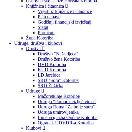
Osnovna škola Jože Horvata Kotoriba
Knjižnica i čitaonica
Vijesti iz knjižnice i čitaonice
Plan nabave
Godišnji financijski izvještaji
Statut
Proračun
Župa Kotoriba
Udruge, društva i klubovi
Društva
Društvo "Naša djeca"
Društvo žena Kotoriba
DVD Kotoriba
KUD Kotoriba
LD Jarebica
SRD "Som" Kotoriba
ŠRD Žužička
Udruge
Mažoretkinje Kotoribe
Udruga "Pomoć neizlječivima"
Udruga Roma "Za bolje sutra"
Udruga umirovljenika
Limena glazba Općine Kotoriba
Ogranak UDVDR-a Kotoriba
Klubovi