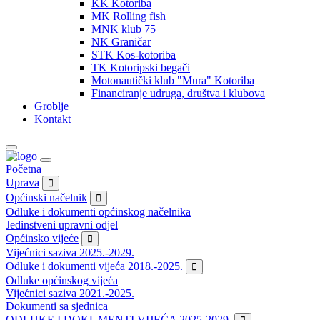
KK Kotoriba
MK Rolling fish
MNK klub 75
NK Graničar
STK Kos-kotoriba
TK Kotoripski begači
Motonautički klub "Mura" Kotoriba
Financiranje udruga, društva i klubova
Groblje
Kontakt
Početna
Uprava
Općinski načelnik
Odluke i dokumenti općinskog načelnika
Jedinstveni upravni odjel
Općinsko vijeće
Vijećnici saziva 2025.-2029.
Odluke i dokumenti vijeća 2018.-2025.
Odluke općinskog vijeća
Vijećnici saziva 2021.-2025.
Dokumenti sa sjednica
ODLUKE I DOKUMENTI VIJEĆA 2025-2029.