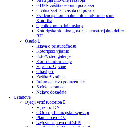
Strategija imovine i razvoja
GDPR-zaštita osobnih podataka
Civilna zaštita i zaštita od požara
Evidencija komunalne infrastrukture općine
Kotoriba
Cjenik komunalnih usluga
Kotoripska skupina govora - nematerijalno dobro
RH
Ostalo
Izjava o pristupačnosti
Kotoripski vjesnik
Foto/Video galerije
Korisne informacije
Vijesti iz Općine
Obavijesti
Zaštita životinja
Informacije za poduzetnike
Sadržaj stranice
Najave događaja
Ustanove
Dječji vrtić Kotoriba
Vijesti iz DV
GOdišnji financijski izvještaji
Plan nabave DV
Izvješća o prevedbi ZPPI