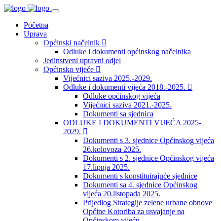
Početna
Uprava
Općinski načelnik
Odluke i dokumenti općinskog načelnika
Jedinstveni upravni odjel
Općinsko vijeće
Vijećnici saziva 2025.-2029.
Odluke i dokumenti vijeća 2018.-2025.
Odluke općinskog vijeća
Vijećnici saziva 2021.-2025.
Dokumenti sa sjednica
ODLUKE I DOKUMENTI VIJEĆA 2025-
2029.
Dokumenti s 3. sjednice Općinskog vijeća
26.kolovoza 2025.
Dokumenti s 2. sjednice Općinskog vijeća
17.lipnja 2025.
Dokumenti s konstituirajuće sjednice
Dokumenti sa 4. sjednice Općinskog
vijeća 20.listopada 2025.
Prijedlog Strategije zelene urbane obnove
Općine Kotoriba za usvajanje na
Općinskom vijeću