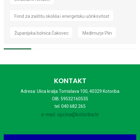
Fond za zaštitu okoliša i energetsku učinkovitost
Županijska bolnica Čakovec
Međimurje Plin
KONTAKT
Adresa: Ulica kralja Tomislava 100, 40329 Kotoriba
OIB: 59532160535
tel: 040 682 265
e-mail: opcina@kotoriba.hr