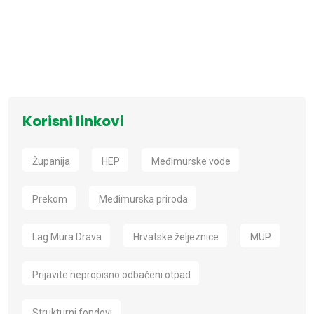
Korisni linkovi
Županija
HEP
Međimurske vode
Prekom
Međimurska priroda
Lag Mura Drava
Hrvatske željeznice
MUP
Prijavite nepropisno odbačeni otpad
Strukturni fondovi