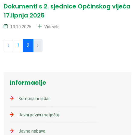
Dokumenti s 2. sjednice Općinskog vijeća
17.lipnja 2025
13.10.2025
Vidi više
‹
1
2
›
Informacije
Komunalni redar
Javni pozivi i natječaji
Javna nabava