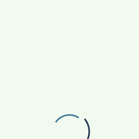
17.03.2025
Vidi više
10
...
36
37
›