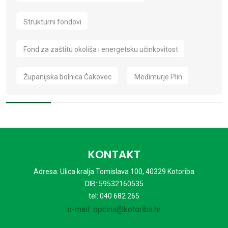
Strukturni fondovi
Fond za zaštitu okoliša i energetsku učinkovitost
Županijska bolnica Čakovec
Međimurje Plin
KONTAKT
Adresa: Ulica kralja Tomislava 100, 40329 Kotoriba
OIB: 59532160535
tel: 040 682 265
e-mail: opcina@kotoriba.hr