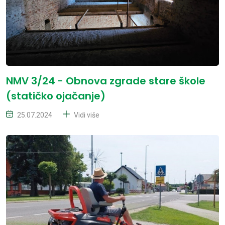
NMV 3/24 - Obnova zgrade stare škole
(statičko ojačanje)
25.07.2024
Vidi više