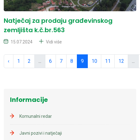
Natječaj za prodaju građevinskog
zemljišta k.č.br.563
15.07.2024
Vidi više
‹
1
2
...
6
7
8
9
10
11
12
...
Informacije
Komunalni redar
Javni pozivi i natječaji