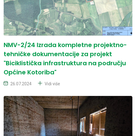
NMV-2/24 Izrada kompletne projektno-
tehničke dokumentacije za projekt
"Biciklistička infrastruktura na području
Općine Kotoriba"
26.07.2024
Vidi više