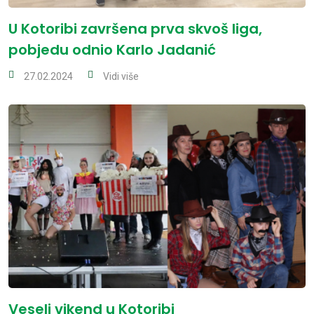
U Kotoribi završena prva skvoš liga,
pobjedu odnio Karlo Jadanić
27.02.2024
Vidi više
Veseli vikend u Kotoribi