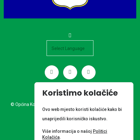
Powered by
Koristimo kolačiće
© Općina Kotoriba. Sva prava pridržana. Izrada web stranice:
Ovo web mjesto koristi kolačiće kako bi
Nordia grupa d.o.o.
unaprijedili korisničko iskustvo.
META PODACI
Više informacija o našoj
Politici
Kolačića
.