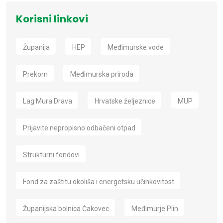
Korisni linkovi
Županija
HEP
Međimurske vode
Prekom
Međimurska priroda
Lag Mura Drava
Hrvatske željeznice
MUP
Prijavite nepropisno odbačeni otpad
Strukturni fondovi
Fond za zaštitu okoliša i energetsku učinkovitost
Županijska bolnica Čakovec
Međimurje Plin