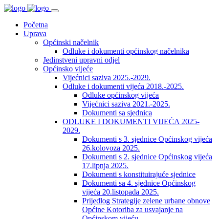
Početna
Uprava
Općinski načelnik
Odluke i dokumenti općinskog načelnika
Jedinstveni upravni odjel
Općinsko vijeće
Vijećnici saziva 2025.-2029.
Odluke i dokumenti vijeća 2018.-2025.
Odluke općinskog vijeća
Vijećnici saziva 2021.-2025.
Dokumenti sa sjednica
ODLUKE I DOKUMENTI VIJEĆA 2025-
2029.
Dokumenti s 3. sjednice Općinskog vijeća
26.kolovoza 2025.
Dokumenti s 2. sjednice Općinskog vijeća
17.lipnja 2025.
Dokumenti s konstituirajuće sjednice
Dokumenti sa 4. sjednice Općinskog
vijeća 20.listopada 2025.
Prijedlog Strategije zelene urbane obnove
Općine Kotoriba za usvajanje na
Općinskom vijeću