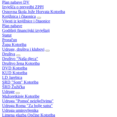
Plan nabave DV
Izvješća o prevedbi ZPPI
Osnovna škola Jože Horvata Kotoriba
Knjižnica i čitaonica
Vijesti iz knjižnice i čitaonice
Plan nabave
Godišnji financijski izvještaji
Statut
Proračun
Župa Kotoriba
Udruge, društva i klubovi
Društva
Društvo "Naša djeca"
Društvo žena Kotoriba
DVD Kotoriba
KUD Kotoriba
LD Jarebica
SRD "Som" Kotoriba
ŠRD Žužička
Udruge
Mažoretkinje Kotoribe
Udruga "Pomoć neizlječivima"
Udruga Roma "Za bolje sutra"
Udruga umirovljenika
Limena glazba Općine Kotoriba