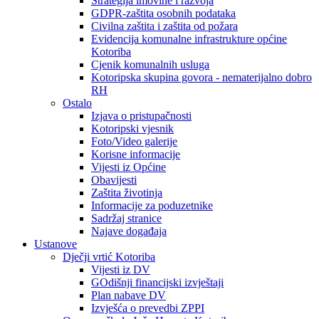
Strategija imovine i razvoja
GDPR-zaštita osobnih podataka
Civilna zaštita i zaštita od požara
Evidencija komunalne infrastrukture općine
Kotoriba
Cjenik komunalnih usluga
Kotoripska skupina govora - nematerijalno dobro
RH
Ostalo
Izjava o pristupačnosti
Kotoripski vjesnik
Foto/Video galerije
Korisne informacije
Vijesti iz Općine
Obavijesti
Zaštita životinja
Informacije za poduzetnike
Sadržaj stranice
Najave događaja
Ustanove
Dječji vrtić Kotoriba
Vijesti iz DV
GOdišnji financijski izvještaji
Plan nabave DV
Izvješća o prevedbi ZPPI