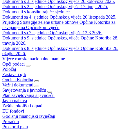
Dokumenti s 3. sjednice Općinskog vijeća 26.kolovoza 2025.
Dokumenti s 2. sjednice Općinskog vijeća 17.lipnja 2025.
Dokumenti s konstituirajuće sjednice
Dokumenti sa 4. sjednice Općinskog vijeća 20.listopada 2025.
Prijedlog Strategije zelene urbane obnove Općine Kotoriba za
usvajanje na Općinskom vijeću
Dokumenti sa 7. sjednice Općinskog vijeća 12.3.2026.
Dokumenti s 9. sjednice Općinskog vijeća Općine Kotoriba 28.
travnja 2026.
Dokumenti s 8. sjednice Općinskog vijeća Općine Kotoriba 26.
ožujka 2026.
Vijeće romske nacionalne manjine
Opći podaci
Položaj
Zastava i grb
Općina Kotoriba
Važni dokumenti
Savjetovanja s javnošću
Plan savjetovanja s javnošću
Javna nabava
Zaštita okoliša i otpad
EU fondovi
Godišnji financijski izvještaji
Proračun
Prostorni plan