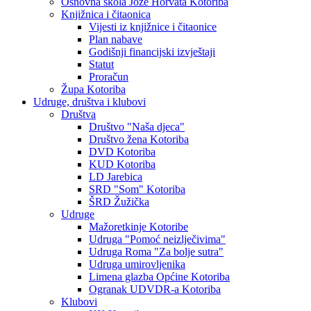
Osnovna škola Jože Horvata Kotoriba
Knjižnica i čitaonica
Vijesti iz knjižnice i čitaonice
Plan nabave
Godišnji financijski izvještaji
Statut
Proračun
Župa Kotoriba
Udruge, društva i klubovi
Društva
Društvo "Naša djeca"
Društvo žena Kotoriba
DVD Kotoriba
KUD Kotoriba
LD Jarebica
SRD "Som" Kotoriba
ŠRD Žužička
Udruge
Mažoretkinje Kotoribe
Udruga "Pomoć neizlječivima"
Udruga Roma "Za bolje sutra"
Udruga umirovljenika
Limena glazba Općine Kotoriba
Ogranak UDVDR-a Kotoriba
Klubovi