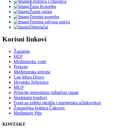
Knjižnica i čitaonica
Župa Kotoriba
Župni oglasi
Termini pogreba
Termini odvoza smeća
Dimnjačar
Korisni linkovi
Županija
HEP
Međimurske vode
Prekom
Međimurska priroda
Lag Mura Drava
Hrvatske željeznice
MUP
Prijavite nepropisno odbačeni otpad
Strukturni fondovi
Fond za zaštitu okoliša i energetsku učinkovitost
Županijska bolnica Čakovec
Međimurje Plin
KONTAKT