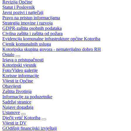
Revizija Općine
Statut i Poslovnik
Javni pozivi i natječaji
Pravo na pristup informacijama
Strategija imovine i razvoja
GDPR-zaštita osobnih podataka
Civilna zaštita i zaštita od požara
Evidencija komunalne infrastrukture općine Kotoriba
Cjenik komunalnih usluga
Kotoripska skupina govora - nematerijalno dobro RH
Ostalo
Izjava o pristupačnosti
Kotoripski vjesnik
Foto/Video galerije
Korisne informacije
Vijesti iz Općine
Obavijesti
Zaštita životinja
Informacije za poduzetnike
Sadržaj stranice
Najave događaja
Ustanove
Dječji vrtić Kotoriba
Vijesti iz DV
GOdišnji financijski izvještaji