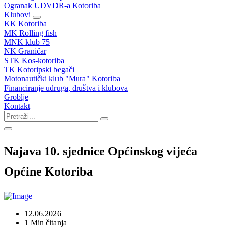
Ogranak UDVDR-a Kotoriba
Klubovi
KK Kotoriba
MK Rolling fish
MNK klub 75
NK Graničar
STK Kos-kotoriba
TK Kotoripski begači
Motonautički klub "Mura" Kotoriba
Financiranje udruga, društva i klubova
Groblje
Kontakt
Najava 10. sjednice Općinskog vijeća
Općine Kotoriba
12.06.2026
1 Min čitanja