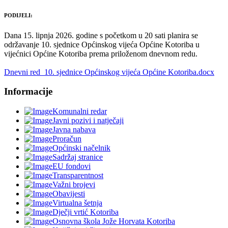
PODIJELI:
Dana 15. lipnja 2026. godine s početkom u 20 sati planira se
održavanje 10. sjednice Općinskog vijeća Općine Kotoriba u
vijećnici Općine Kotoriba prema priloženom dnevnom redu.
Dnevni red 10. sjednice Općinskog vijeća Općine Kotoriba.docx
Informacije
Komunalni redar
Javni pozivi i natječaji
Javna nabava
Proračun
Općinski načelnik
Sadržaj stranice
EU fondovi
Transparentnost
Važni brojevi
Obavijesti
Virtualna šetnja
Dječji vrtić Kotoriba
Osnovna škola Jože Horvata Kotoriba