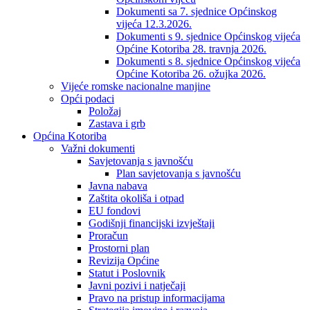
Dokumenti sa 7. sjednice Općinskog
vijeća 12.3.2026.
Dokumenti s 9. sjednice Općinskog vijeća
Općine Kotoriba 28. travnja 2026.
Dokumenti s 8. sjednice Općinskog vijeća
Općine Kotoriba 26. ožujka 2026.
Vijeće romske nacionalne manjine
Opći podaci
Položaj
Zastava i grb
Općina Kotoriba
Važni dokumenti
Savjetovanja s javnošću
Plan savjetovanja s javnošću
Javna nabava
Zaštita okoliša i otpad
EU fondovi
Godišnji financijski izvještaji
Proračun
Prostorni plan
Revizija Općine
Statut i Poslovnik
Javni pozivi i natječaji
Pravo na pristup informacijama