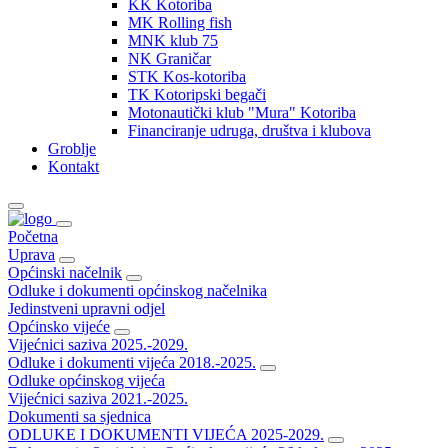
KK Kotoriba
MK Rolling fish
MNK klub 75
NK Graničar
STK Kos-kotoriba
TK Kotoripski begači
Motonautički klub "Mura" Kotoriba
Financiranje udruga, društva i klubova
Groblje
Kontakt
Početna
Uprava
Općinski načelnik
Odluke i dokumenti općinskog načelnika
Jedinstveni upravni odjel
Općinsko vijeće
Vijećnici saziva 2025.-2029.
Odluke i dokumenti vijeća 2018.-2025.
Odluke općinskog vijeća
Vijećnici saziva 2021.-2025.
Dokumenti sa sjednica
ODLUKE I DOKUMENTI VIJEĆA 2025-2029.