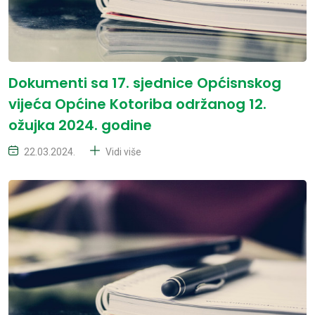
Dokumenti sa 17. sjednice Općisnskog
vijeća Općine Kotoriba održanog 12.
ožujka 2024. godine
22.03.2024.
Vidi više