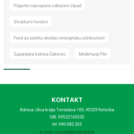
Prijavite nepropisno odbačeni otpad
Strukturni fondovi
Fond za zaštitu okoliša i energetsku učinkovitost
Županijska bolnica Čakovec
Međimurje Plin
KONTAKT
Adresa: Ulica kralja Tomislava 100, 40329 Kotoriba
OIB: 59532160535
tel: 040 682 265
e-mail: opcina@kotoriba.hr