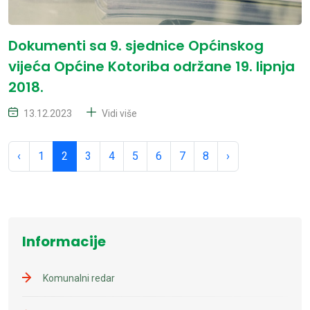
Dokumenti sa 9. sjednice Općinskog
vijeća Općine Kotoriba održane 19. lipnja
2018.
13.12.2023
Vidi više
‹
1
2
3
4
5
6
7
8
›
Informacije
Komunalni redar