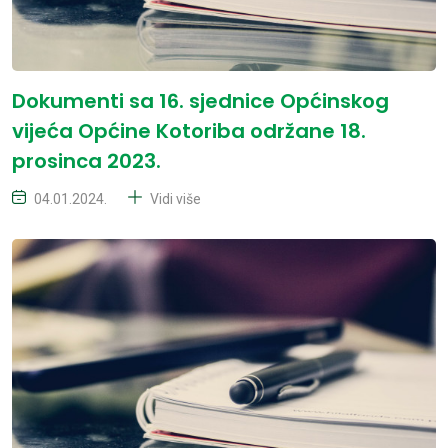
Dokumenti sa 16. sjednice Općinskog
vijeća Općine Kotoriba održane 18.
prosinca 2023.
04.01.2024.
Vidi više